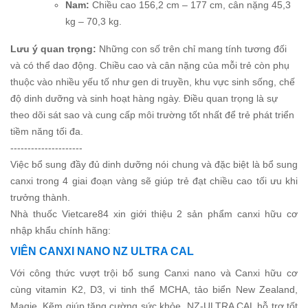
Nam:
Chiều cao 156,2 cm – 177 cm, cân nặng 45,3
kg – 70,3 kg.
Lưu ý quan trọng:
Những con số trên chỉ mang tính tương đối
và có thể dao động. Chiều cao và cân nặng của mỗi trẻ còn phụ
thuộc vào nhiều yếu tố như gen di truyền, khu vực sinh sống, chế
độ dinh dưỡng và sinh hoạt hàng ngày. Điều quan trọng là sự
theo dõi sát sao và cung cấp môi trường tốt nhất để trẻ phát triển
tiềm năng tối đa.
---------------------
Việc bổ sung đầy đủ dinh dưỡng nói chung và đặc biệt là bổ sung
canxi trong 4 giai đoạn vàng sẽ giúp trẻ đạt chiều cao tối ưu khi
trưởng thành.
Nhà thuốc Vietcare84 xin giới thiệu 2 sản phẩm canxi hữu cơ
nhập khẩu chính hãng:
VIÊN CANXI NANO NZ ULTRA CAL
Với công thức vượt trội bổ sung Canxi nano và Canxi hữu cơ
cùng vitamin K2, D3, vi tinh thể MCHA, tảo biển New Zealand,
Magie, Kẽm giúp tăng cường sức khỏe, NZ-ULTRA CAL hỗ trợ tốt