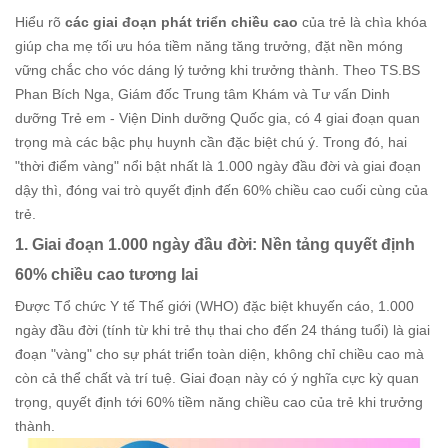
Hiểu rõ
các giai đoạn phát triển chiều cao
của trẻ là chìa khóa
giúp cha mẹ tối ưu hóa tiềm năng tăng trưởng, đặt nền móng
vững chắc cho vóc dáng lý tưởng khi trưởng thành. Theo TS.BS
Phan Bích Nga, Giám đốc Trung tâm Khám và Tư vấn Dinh
dưỡng Trẻ em - Viện Dinh dưỡng Quốc gia, có 4 giai đoạn quan
trọng mà các bậc phụ huynh cần đặc biệt chú ý. Trong đó, hai
"thời điểm vàng" nổi bật nhất là 1.000 ngày đầu đời và giai đoạn
dậy thì, đóng vai trò quyết định đến 60% chiều cao cuối cùng của
trẻ.
1. Giai đoạn 1.000 ngày đầu đời: Nền tảng quyết định
60% chiều cao tương lai
Được Tổ chức Y tế Thế giới (WHO) đặc biệt khuyến cáo, 1.000
ngày đầu đời (tính từ khi trẻ thụ thai cho đến 24 tháng tuổi) là giai
đoạn "vàng" cho sự phát triển toàn diện, không chỉ chiều cao mà
còn cả thể chất và trí tuệ. Giai đoạn này có ý nghĩa cực kỳ quan
trọng, quyết định tới 60% tiềm năng chiều cao của trẻ khi trưởng
thành.