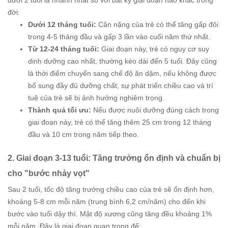
dưới 2 tuổi là nhanh nhất so với bất kỳ giai đoạn nào khác trong
đời:
Dưới 12 tháng tuổi:
Cân nặng của trẻ có thể tăng gấp đôi
trong 4-5 tháng đầu và gấp 3 lần vào cuối năm thứ nhất.
Từ 12-24 tháng tuổi:
Giai đoạn này, trẻ có nguy cơ suy
dinh dưỡng cao nhất, thường kéo dài đến 5 tuổi. Đây cũng
là thời điểm chuyển sang chế độ ăn dặm, nếu không được
bổ sung đầy đủ dưỡng chất, sự phát triển chiều cao và trí
tuệ của trẻ sẽ bị ảnh hưởng nghiêm trọng.
Thành quả tối ưu:
Nếu được nuôi dưỡng đúng cách trong
giai đoạn này, trẻ có thể tăng thêm 25 cm trong 12 tháng
đầu và 10 cm trong năm tiếp theo.
2. Giai đoạn 3-13 tuổi: Tăng trưởng ổn định và chuẩn bị
cho "bước nhảy vọt"
Sau 2 tuổi, tốc độ tăng trưởng chiều cao của trẻ sẽ ổn định hơn,
khoảng 5-8 cm mỗi năm (trung bình 6,2 cm/năm) cho đến khi
bước vào tuổi dậy thì. Mật độ xương cũng tăng đều khoảng 1%
mỗi năm. Đây là giai đoạn quan trọng để: