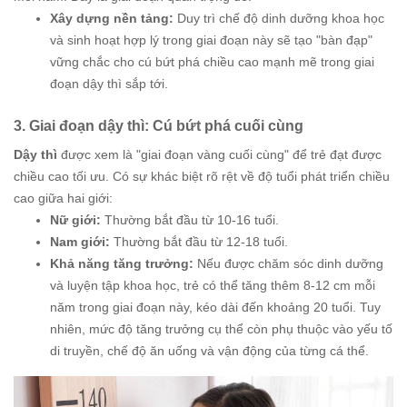
Xây dựng nền tảng:
Duy trì chế độ dinh dưỡng khoa học
và sinh hoạt hợp lý trong giai đoạn này sẽ tạo "bàn đạp"
vững chắc cho cú bứt phá chiều cao mạnh mẽ trong giai
đoạn dậy thì sắp tới.
3. Giai đoạn dậy thì: Cú bứt phá cuối cùng
Dậy thì
được xem là "giai đoạn vàng cuối cùng" để trẻ đạt được
chiều cao tối ưu. Có sự khác biệt rõ rệt về độ tuổi phát triển chiều
cao giữa hai giới:
Nữ giới:
Thường bắt đầu từ 10-16 tuổi.
Nam giới:
Thường bắt đầu từ 12-18 tuổi.
Khả năng tăng trưởng:
Nếu được chăm sóc dinh dưỡng
và luyện tập khoa học, trẻ có thể tăng thêm 8-12 cm mỗi
năm trong giai đoạn này, kéo dài đến khoảng 20 tuổi. Tuy
nhiên, mức độ tăng trưởng cụ thể còn phụ thuộc vào yếu tố
di truyền, chế độ ăn uống và vận động của từng cá thể.