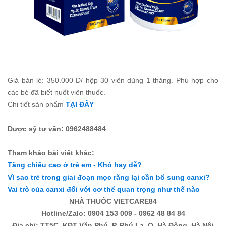
Giá bán lẻ: 350.000 Đ/ hộp 30 viên dùng 1 tháng. Phù hợp cho
các bé đã biết nuốt viên thuốc.
Chi tiết sản phẩm
TẠI ĐÂY
Dược sỹ tư vấn: 0962488484
Tham khảo bài viết khác:
Tăng chiều cao ở trẻ em - Khó hay dễ?
Vì sao trẻ trong giai đoạn mọc răng lại cần bổ sung canxi?
Vai trò của canxi đối với cơ thể quan trọng như thế nào
NHÀ THUỐC VIETCARE84
Hotline/Zalo: 0904 153 009 - 0962 48 84 84
Địa chỉ: TT5C, KĐT Văn Phú, P. Phú La, Q. Hà Đông, Hà Nội