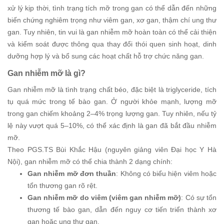
xử lý kịp thời, tình trạng tích mỡ trong gan có thể dẫn đến những
biến chứng nghiêm trọng như viêm gan, xơ gan, thậm chí ung thư
gan. Tuy nhiên, tin vui là gan nhiễm mỡ hoàn toàn có thể cải thiện
và kiểm soát được thông qua thay đổi thói quen sinh hoạt, dinh
dưỡng hợp lý và bổ sung các hoạt chất hỗ trợ chức năng gan.
Gan nhiễm mỡ là gì?
Gan nhiễm mỡ là tình trạng chất béo, đặc biệt là triglyceride, tích
tụ quá mức trong tế bào gan. Ở người khỏe mạnh, lượng mỡ
trong gan chiếm khoảng 2–4% trọng lượng gan. Tuy nhiên, nếu tỷ
lệ này vượt quá 5–10%, có thể xác định là gan đã bắt đầu nhiễm
mỡ.
Theo PGS.TS Bùi Khắc Hậu (nguyên giảng viên Đại học Y Hà
Nội), gan nhiễm mỡ có thể chia thành 2 dạng chính:
Gan nhiễm mỡ đơn thuần
: Không có biểu hiện viêm hoặc
tổn thương gan rõ rệt.
Gan nhiễm mỡ do viêm (viêm gan nhiễm mỡ)
: Có sự tổn
thương tế bào gan, dẫn đến nguy cơ tiến triển thành xơ
gan hoặc ung thư gan.