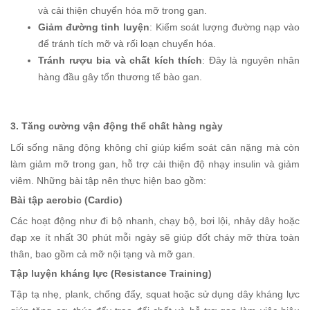
và cải thiện chuyển hóa mỡ trong gan.
Giảm đường tinh luyện
: Kiểm soát lượng đường nạp vào
để tránh tích mỡ và rối loạn chuyển hóa.
Tránh rượu bia và chất kích thích
: Đây là nguyên nhân
hàng đầu gây tổn thương tế bào gan.
3. Tăng cường vận động thể chất hàng ngày
Lối sống năng động không chỉ giúp kiểm soát cân nặng mà còn
làm giảm mỡ trong gan, hỗ trợ cải thiện độ nhạy insulin và giảm
viêm. Những bài tập nên thực hiện bao gồm:
Bài tập aerobic (Cardio)
Các hoạt động như đi bộ nhanh, chạy bộ, bơi lội, nhảy dây hoặc
đạp xe ít nhất 30 phút mỗi ngày sẽ giúp đốt cháy mỡ thừa toàn
thân, bao gồm cả mỡ nội tạng và mỡ gan.
Tập luyện kháng lực (Resistance Training)
Tập tạ nhẹ, plank, chống đẩy, squat hoặc sử dụng dây kháng lực