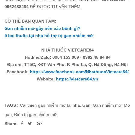
0962488484
ĐỂ ĐƯỢC TƯ VẤN THÊM.
CÓ THỂ BẠN QUAN TÂM:
Gan nhiễm mỡ gây nên các bệnh gì?
5 bài thuốc tại nhà hỗ trợ trị gan nhiễm mỡ
NHÀ THUỐC VIETCARE84
Hotline/Zalo: 0904 153 009 - 0962 48 84 84
Địa chỉ: TT5C, KĐT Văn Phú, P. Phú La, Q. Hà Đông, Hà Nội
Facebook:
https://www.facebook.com/NhathuocVietcare84/
Website:
https://vietcare84.vn
TAGS :
Cải thiện gan nhiễm mỡ tại nhà
,
Gan
,
Gan nhiễm mỡ
,
Mỡ
gan
,
Điều trị gan nhiễm mỡ
,
Share: