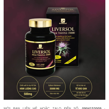
MỜI BẠN LIÊN HỆ HOẶC ZALO ĐẾN SỐ:
0904153009 -