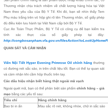
Thương nhận chịu trách nhiệm về chất lượng hàng hóa tại Việt
Nam theo yêu cầu của Bộ Y Tế. Khi đó, bạn sẽ nhìn thấy Tem
Phụ màu trắng trên vỏ hộp ghi rõ tên Thương nhân, số giấy phép
đủ điều kiện lưu hành tại Việt Nam cấp bởi Bộ Y Tế.
Cục An Toàn Thực Phẩm, Bộ Y Tế có công cụ để bạn kiểm tra
tính xác thực của số giấy phép tại đây:
http://congbosanpham.vfa.gov.vn/filesAction!toLookUpHomeP
QUAN SÁT VÀ CẢM NHẬN
Viên Nội Tiết Hyper Evening Primrose Oil chính hãng
thường
có đường nét sắc sảo, in trên chất liệu tốt. Bạn có thể tự quan sát
và cảm nhận khi cầm hộp thuốc trên tay.
Các dấu hiệu nhận biết hàng thật ngoài mã vạch
Ngoài quét mã, bạn có thể phân biệt sản phẩm
chính hãng – giả
mạo
bằng các yếu tố sau:
Tiêu chí
Hàng chính hãng
Bao bì in ấn
Màu sắc rõ nét, không nhòe, chữ in sắc sảo