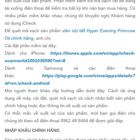
sản xuất của sản phẩm. Phần mềm kiểm tra mã vạch rất dễ dàng
tải xuống điện thoại để kiểm tra bất kỳ khi nào bạn mua hàng. Có
nhiều phần mềm khác nhau; chúng tôi khuyến nghị Khách hàng
sử dụng iCheck.
Để quét mã vạch sản phẩm
viên nội tiết Hyper Evening Primrose
Oil chính hãng
, anh.chị:
Cài đặt phần mềm tại đây:
Dành cho iPhone:
https://itunes.apple.com/vn/app/icheck-
scanner/id1001036590?mt=8
Dành cho Samsung và các điện thoại
khác:
https://play.google.com/store/apps/details?
id=vn.icheck.android
Mọi người tham khảo clip hướng dẫn dưới đây: Cách tải ứng
dụng về máy, cài đặt, quét mã vạch và cách nhận biết sản phẩm
chính hãng hoặc đọc thông tin về xuất xứ sản phẩm.
Có thắc mắc về xuất xứ của sản phẩm, mời bạn gọi điện cho
chúng tôi theo số điện thoại 0962 48 8484 để được giải đáp.
NHẬP KHẨU CHÍNH HÃNG
Sản phẩm chính hãng là sản phẩm được nhập khẩu chính tắc, có