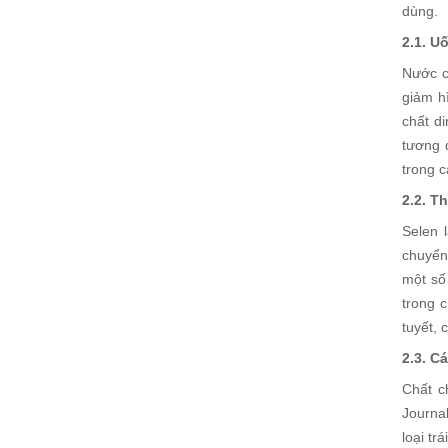
dùng.
2.1. U
Nước c
giảm h
chất d
tương 
trong c
2.2. T
Selen 
chuyển
một số
trong 
tuyết, 
2.3. C
Chất c
Journal
loại tr