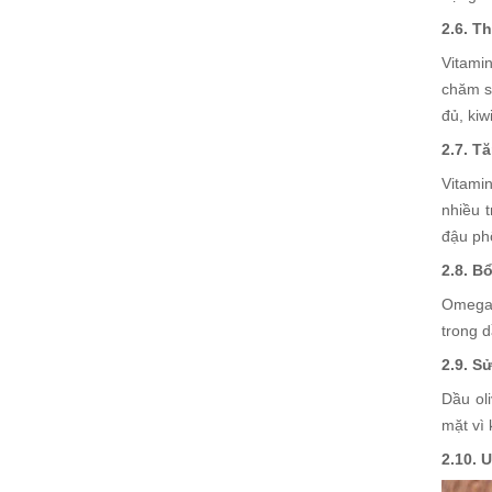
2.6. T
Vitamin
chăm s
đủ, kiw
2.7. T
Vitami
nhiều 
đậu phộ
2.8. B
Omega-
trong d
2.9. S
Dầu ol
mặt vì
2.10. 