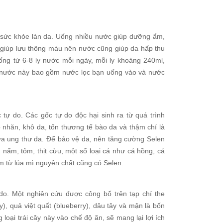
i sức khỏe làn da. Uống nhiều nước giúp dưỡng ẩm,
giúp lưu thông máu nên nước cũng giúp da hấp thu
ống từ 6-8 ly nước mỗi ngày, mỗi ly khoảng 240ml,
g nước này bao gồm nước lọc bạn uống vào và nước
tự do. Các gốc tự do độc hại sinh ra từ quá trình
 nhăn, khô da, tổn thương tế bào da và thậm chí là
ừa ung thư da. Để bảo vệ da, nên tăng cường Selen
nấm, tôm, thịt cừu, một số loại cá như cá hồng, cá
làm từ lúa mì nguyên chất cũng có Selen.
o. Một nghiên cứu được công bố trên tạp chí the
), quả việt quất (blueberry), dâu tây và mận là bốn
oại trái cây này vào chế độ ăn, sẽ mang lại lợi ích