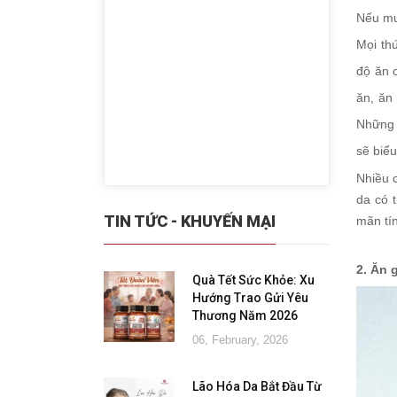
Nếu mu
Mọi th
độ ăn 
ăn, ăn
Những 
sẽ biểu
Nhiều 
da có 
TIN TỨC - KHUYẾN MẠI
mãn tín
2. Ăn 
Quà Tết Sức Khỏe: Xu
Hướng Trao Gửi Yêu
Thương Năm 2026
06, February, 2026
Lão Hóa Da Bắt Đầu Từ