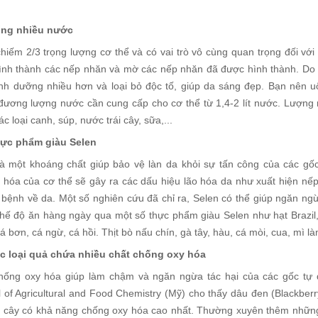
ống nhiều nước
hiếm 2/3 trọng lượng cơ thể và có vai trò vô cùng quan trọng đối vớ
ình thành các nếp nhăn và mờ các nếp nhăn đã được hình thành. Do 
inh dưỡng nhiều hơn và loại bỏ độc tố, giúp da sáng đẹp. Bạn nên u
đương lượng nước cần cung cấp cho cơ thể từ 1,4-2 lít nước. Lượn
ác loại canh, súp, nước trái cây, sữa,...
hực phẩm giàu Selen
là một khoáng chất giúp bảo vệ làn da khỏi sự tấn công của các gốc 
 hóa của cơ thể sẽ gây ra các dấu hiệu lão hóa da như xuất hiện nếp
 bệnh về da. Một số nghiên cứu đã chỉ ra, Selen có thể giúp ngăn ng
chế độ ăn hàng ngày qua một số thực phẩm giàu Selen như hạt Brazil, 
cá bơn, cá ngừ, cá hồi. Thịt bò nấu chín, gà tây, hàu, cá mòi, cua, mì 
ác loại quả chứa nhiều chất chống oxy hóa
hống oxy hóa giúp làm chậm và ngăn ngừa tác hại của các gốc tự d
 of Agricultural and Food Chemistry (Mỹ) cho thấy dâu đen (Blackberry
ái cây có khả năng chống oxy hóa cao nhất. Thường xuyên thêm những l