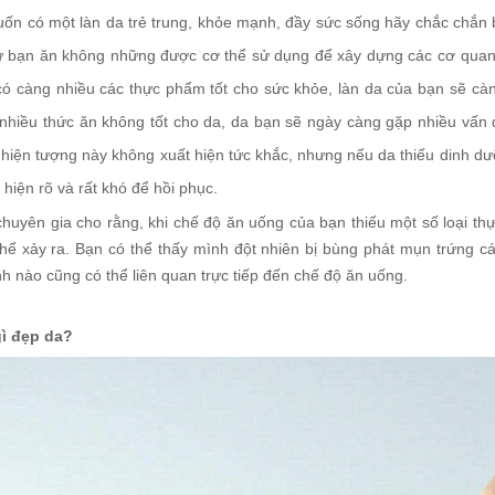
ốn có một làn da trẻ trung, khỏe mạnh, đầy sức sống hãy chắc chắn b
ứ bạn ăn không những được cơ thể sử dụng để xây dựng các cơ quan 
có càng nhiều các thực phẩm tốt cho sức khỏe, làn da của bạn sẽ cà
 nhiều thức ăn không tốt cho da, da bạn sẽ ngày càng gặp nhiều vấn đ
hiện tượng này không xuất hiện tức khắc, nhưng nếu da thiếu dinh dưỡ
 hiện rõ và rất khó để hồi phục.
chuyên gia cho rằng, khi chế độ ăn uống của bạn thiếu một số loại t
thể xảy ra. Bạn có thể thấy mình đột nhiên bị bùng phát mụn trứng cá
h nào cũng có thể liên quan trực tiếp đến chế độ ăn uống.
gì đẹp da?