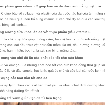
hực phẩm giàu vitamin C giúp bảo vệ da dưới ánh nắng mặt trời
 C giúp bảo vệ collagen và elastin của da trước tác hại của ánh nắng m
óc da hiệu quả, nên bổ sung vitamin C vào chế độ ăn qua các loại th
i, bông cải xanh,...
ăng cường sức khỏe làn da với thực phẩm giàu vitamin E
n E là chất oxy hóa giúp chống viêm, bảo vệ làn da dưới ánh nắng mặt
trong các loại dầu thực vật như dầu mầm lúa mì, dầu hướng dương, dầ
ng, hạnh nhân, bơ, hạt brazil, rau bina, măng tây,...
ổ sung vào chế độ ăn các chất béo tốt cho sức khỏe
3 và omega-6 là những chất béo tốt cho sức khỏe đồng thời giúp làn
ầu ô liu và dầu canola, hạt lanh, quả óc chó và các loại cá nước lạnh n
ử dụng các loại dầu tốt cho da
ive ép lạnh chứa các axit béo thiết yếu và nhiều chất dinh dưỡng khá
 khả năng dưỡng ẩm rất tốt.
Uống trà xanh giúp đẹp da từ bên trọng