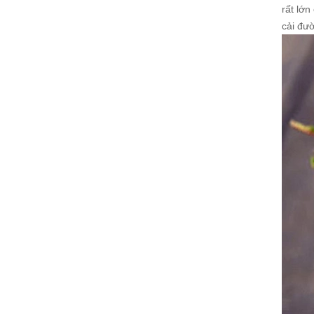
rất lớn
cải đườ