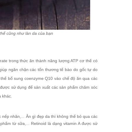
ơ thể cũng như làn da của bạn
ate trong thức ăn thành năng lượng ATP cơ thể có
iúp ngăn chặn các tổn thương tế bào do gốc tự do
có thể bổ sung coenzyme Q10 vào chế độ ăn qua các
10 được sử dụng để sản xuất các sản phẩm chăm sóc
a khác.
ác nếp nhăn,... Ăn gì đẹp da thì không thể bỏ qua các
 phẩm từ sữa,... Retinoid là dạng vitamin A được sử