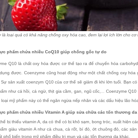
 là loại quả có khả năng chống oxy hóa cao, đem lại lợi ích lớn cho c
hực phẩm chứa nhiều CoQ10 giúp chống gốc tự do
me Q10 là chất oxy hóa được cơ thể tạo ra để chuyển hóa carbohydr
 dụng được. Coenzyme cũng hoạt động như một chất chống oxy hóa g
. Sự sản xuất coenzym Q10 của cơ thể sẽ giảm đi khi lớn tuổi. Bạn 
hẩm như cá hồi, cá ngừ, thịt gia cầm, gan, ngũ cốc,... Coenzyme Q
c loại mỹ phẩm này có thể ngăn ngừa nếp nhăn và các dấu hiệu lão hó
hực phẩm chứa nhiều Vitamin A giúp sửa chữa các tổn thương da
thể bị thiếu vitamin A, da có thể có bị khô sạm, bong tróc, xuất hiện c
hẩm giàu vitamin A như cà chua, cà rốt, bí đỏ, ớt chuông đỏ, các sản
ất phổ biến trong mỹ phẩm điều trị mụn và các tổn thương da khác.