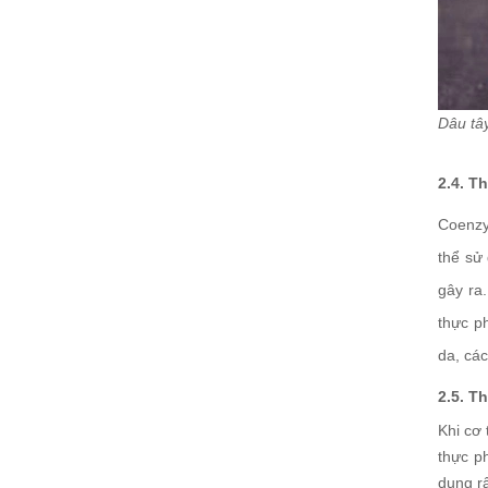
Dâu tây
2.4. T
Coenzy
thể sử
gây ra
thực p
da, cá
2.5. T
Khi cơ 
thực p
dụng r