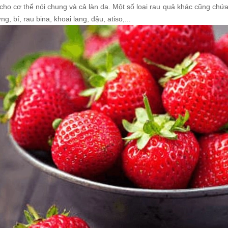
 cho cơ thể nói chung và cả làn da. Một số loại rau quả khác cũng ch
ng, bí, rau bina, khoai lang, đậu, atiso,...