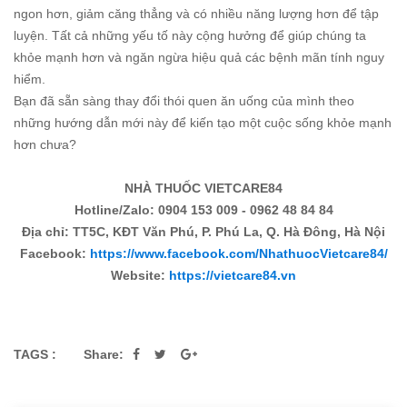
ngon hơn, giảm căng thẳng và có nhiều năng lượng hơn để tập
luyện. Tất cả những yếu tố này cộng hưởng để giúp chúng ta
khỏe mạnh hơn và ngăn ngừa hiệu quả các bệnh mãn tính nguy
hiểm.
Bạn đã sẵn sàng thay đổi thói quen ăn uống của mình theo
những hướng dẫn mới này để kiến tạo một cuộc sống khỏe mạnh
hơn chưa?
NHÀ THUỐC VIETCARE84
Hotline/Zalo: 0904 153 009 - 0962 48 84 84
Địa chỉ: TT5C, KĐT Văn Phú, P. Phú La, Q. Hà Đông, Hà Nội
Facebook:
https://www.facebook.com/NhathuocVietcare84/
Website:
https://vietcare84.vn
TAGS :
Share: