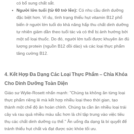
có bổ sung chất sắt.
Người lớn tuổi (từ 60 trở lên):
Có nhu cầu dinh dưỡng
đặc biệt hơn. Ví dụ, tình trạng thiếu hụt vitamin B12 phổ
biến ở người lớn tuổi do khả năng hấp thu chất dinh dưỡng
tự nhiên giảm dần theo tuổi tác và có thể bị ảnh hưởng bởi
một số loại thuốc. Do đó, người lớn tuổi được khuyên ăn đủ
lượng protein (nguồn B12 dồi dào) và các loại thực phẩm
tăng cường B12.
4. Kết Hợp Đa Dạng Các Loại Thực Phẩm – Chìa Khóa
Cho Dinh Dưỡng Toàn Diện
Giáo sư Wylie-Rosett nhấn mạnh: "Chúng ta không ăn từng loại
thực phẩm riêng lẻ mà kết hợp nhiều loại theo thời gian, tạo
thành một chế độ ăn hoàn chỉnh. Chúng ta cần ăn nhiều loại trái
cây và rau quả nhiều màu sắc hơn là chỉ tập trung vào việc tiêu
thụ các chất dinh dưỡng cụ thể." Ăn uống đa dạng là bí quyết để
tránh thiếu hụt chất và đạt được sức khỏe tối ưu.