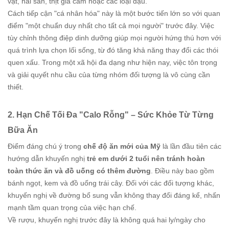
vật, hải sản, thịt gia cầm hoặc các loại đậu."
Cách tiếp cận "cá nhân hóa" này là một bước tiến lớn so với quan
điểm "một chuẩn duy nhất cho tất cả mọi người" trước đây. Việc
tùy chỉnh thông điệp dinh dưỡng giúp mọi người hứng thú hơn với
quá trình lựa chọn lối sống, từ đó tăng khả năng thay đổi các thói
quen xấu. Trong một xã hội đa dạng như hiện nay, việc tôn trọng
và giải quyết nhu cầu của từng nhóm đối tượng là vô cùng cần
thiết.
2. Hạn Chế Tối Đa "Calo Rỗng" – Sức Khỏe Từ Từng
Bữa Ăn
Điểm đáng chú ý trong
chế độ ăn mới của Mỹ
là lần đầu tiên các
hướng dẫn khuyến nghị
trẻ em dưới 2 tuổi nên tránh hoàn
toàn thức ăn và đồ uống có thêm đường
. Điều này bao gồm
bánh ngọt, kem và đồ uống trái cây. Đối với các đối tượng khác,
khuyến nghị về đường bổ sung vẫn không thay đổi đáng kể, nhấn
mạnh tầm quan trọng của việc hạn chế.
Về rượu, khuyến nghị trước đây là không quá hai ly/ngày cho