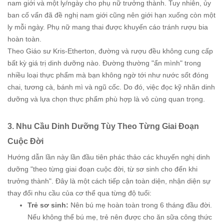
nam giới và một ly/ngày cho phụ nữ trưởng thành. Tuy nhiên, ủy
ban cố vấn đã đề nghị nam giới cũng nên giới hạn xuống còn một
ly mỗi ngày. Phụ nữ mang thai được khuyến cáo tránh rượu bia
hoàn toàn.
Theo Giáo sư Kris-Etherton, đường và rượu đều không cung cấp
bất kỳ giá trị dinh dưỡng nào. Đường thường "ẩn mình" trong
nhiều loại thực phẩm mà bạn không ngờ tới như nước sốt đóng
chai, tương cà, bánh mì và ngũ cốc. Do đó, việc đọc kỹ nhãn dinh
dưỡng và lựa chọn thực phẩm phù hợp là vô cùng quan trọng.
3. Nhu Cầu Dinh Dưỡng Tùy Theo Từng Giai Đoạn
Cuộc Đời
Hướng dẫn lần này lần đầu tiên phác thảo các khuyến nghị dinh
dưỡng "theo từng giai đoạn cuộc đời, từ sơ sinh cho đến khi
trưởng thành". Đây là một cách tiếp cận toàn diện, nhận diện sự
thay đổi nhu cầu của cơ thể qua từng độ tuổi:
Trẻ sơ sinh:
Nên bú mẹ hoàn toàn trong 6 tháng đầu đời.
Nếu không thể bú mẹ, trẻ nên được cho ăn sữa công thức