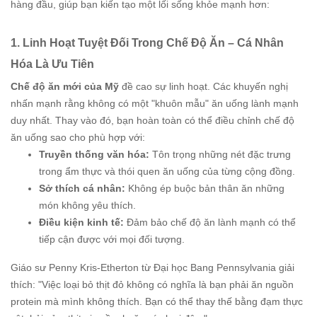
hàng đầu, giúp bạn kiến tạo một lối sống khỏe mạnh hơn:
1. Linh Hoạt Tuyệt Đối Trong Chế Độ Ăn – Cá Nhân
Hóa Là Ưu Tiên
Chế độ ăn mới của Mỹ
đề cao sự linh hoạt. Các khuyến nghị
nhấn mạnh rằng không có một "khuôn mẫu" ăn uống lành mạnh
duy nhất. Thay vào đó, bạn hoàn toàn có thể điều chỉnh chế độ
ăn uống sao cho phù hợp với:
Truyền thống văn hóa:
Tôn trọng những nét đặc trưng
trong ẩm thực và thói quen ăn uống của từng cộng đồng.
Sở thích cá nhân:
Không ép buộc bản thân ăn những
món không yêu thích.
Điều kiện kinh tế:
Đảm bảo chế độ ăn lành mạnh có thể
tiếp cận được với mọi đối tượng.
Giáo sư Penny Kris-Etherton từ Đại học Bang Pennsylvania giải
thích: "Việc loại bỏ thịt đỏ không có nghĩa là bạn phải ăn nguồn
protein mà mình không thích. Bạn có thể thay thế bằng đạm thực