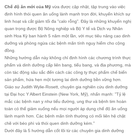
Chế độ ăn mới của Mỹ
vừa được cập nhật, tập trung vào việc
định hình thói quen ăn uống lành mạnh trọn đời, khuyến khích sự
linh hoạt và cắt giảm tối đa "calo rỗng". Đây là những khuyến nghị
quan trọng được Bộ Nông nghiệp và Bộ Y tế và Dịch vụ Nhân
sinh Hoa Kỳ ban hành 5 năm một lần, với mục tiêu nâng cao dinh
dưỡng và phòng ngừa các bệnh mãn tính nguy hiểm cho cộng
đồng.
Những hướng dẫn này không chỉ định hình các chương trình thực
phẩm và dinh dưỡng cấp liên bang, tiểu bang, và địa phương, mà
còn tác động sâu sắc đến cách các công ty thực phẩm chế biến
sản phẩm, hứa hẹn một tương lai dinh dưỡng bền vững hơn.
Giáo sư Judith Wylie-Rosett, chuyên gia nghiên cứu dinh dưỡng
tại Đại học Y Albert Einstein (New York, Mỹ), nhấn mạnh: "Tỷ lệ
mắc các bệnh nan y như tiểu đường, ung thư và bệnh tim hoàn
toàn có thể giảm xuống nếu mọi người áp dụng chế độ ăn uống
lành mạnh hơn. Các bệnh mãn tính thường có mối liên hệ chặt
chẽ với béo phì và thói quen dinh dưỡng kém."
Dưới đây là 5 hướng dẫn cốt lõi từ các chuyên gia dinh dưỡng