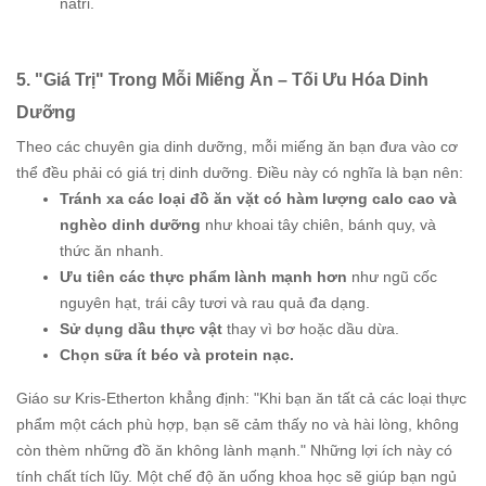
natri.
5. "Giá Trị" Trong Mỗi Miếng Ăn – Tối Ưu Hóa Dinh
Dưỡng
Theo các chuyên gia dinh dưỡng, mỗi miếng ăn bạn đưa vào cơ
thể đều phải có giá trị dinh dưỡng. Điều này có nghĩa là bạn nên:
Tránh xa các loại đồ ăn vặt có hàm lượng calo cao và
nghèo dinh dưỡng
như khoai tây chiên, bánh quy, và
thức ăn nhanh.
Ưu tiên các thực phẩm lành mạnh hơn
như ngũ cốc
nguyên hạt, trái cây tươi và rau quả đa dạng.
Sử dụng dầu thực vật
thay vì bơ hoặc dầu dừa.
Chọn sữa ít béo và protein nạc.
Giáo sư Kris-Etherton khẳng định: "Khi bạn ăn tất cả các loại thực
phẩm một cách phù hợp, bạn sẽ cảm thấy no và hài lòng, không
còn thèm những đồ ăn không lành mạnh." Những lợi ích này có
tính chất tích lũy. Một chế độ ăn uống khoa học sẽ giúp bạn ngủ