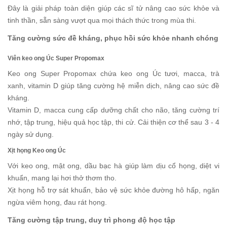
Đây là giải pháp toàn diện giúp các sĩ tử nâng cao sức khỏe và
tinh thần, sẵn sàng vượt qua mọi thách thức trong mùa thi.
Tăng cường sức đề kháng, phục hồi sức khỏe nhanh chóng
Viên keo ong Úc Super Propomax
Keo ong Super Propomax chứa keo ong Úc tươi, macca, trà
xanh, vitamin D giúp tăng cường hệ miễn dịch, nâng cao sức đề
kháng.
Vitamin D, macca cung cấp dưỡng chất cho não, tăng cường trí
nhớ, tập trung, hiệu quả học tập, thi cử. Cải thiện cơ thể sau 3 - 4
ngày sử dụng.
Xịt họng Keo ong Úc
Với keo ong, mật ong, dầu bạc hà giúp làm dịu cổ họng, diệt vi
khuẩn, mang lại hơi thở thơm tho.
Xịt họng hỗ trợ sát khuẩn, bảo vệ sức khỏe đường hô hấp, ngăn
ngừa viêm họng, đau rát họng.
Tăng cường tập trung, duy trì phong độ học tập