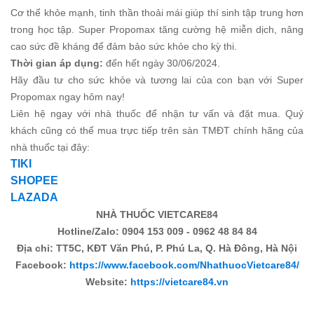
Cơ thể khỏe mạnh, tinh thần thoải mái giúp thí sinh tập trung hơn
trong học tập. Super Propomax tăng cường hệ miễn dịch, nâng
cao sức đề kháng để đảm bảo sức khỏe cho kỳ thi.
Thời gian áp dụng:
đến hết ngày 30/06/2024.
Hãy đầu tư cho sức khỏe và tương lai của con bạn với Super
Propomax ngay hôm nay!
Liên hệ ngay với nhà thuốc để nhận tư vấn và đặt mua. Quý
khách cũng có thể mua trực tiếp trên sàn TMĐT chính hãng của
nhà thuốc tại đây:
TIKI
SHOPEE
LAZADA
NHÀ THUỐC VIETCARE84
Hotline/Zalo: 0904 153 009 - 0962 48 84 84
Địa chỉ: TT5C, KĐT Văn Phú, P. Phú La, Q. Hà Đông, Hà Nội
Facebook:
https://www.facebook.com/NhathuocVietcare84/
Website:
https://vietcare84.vn