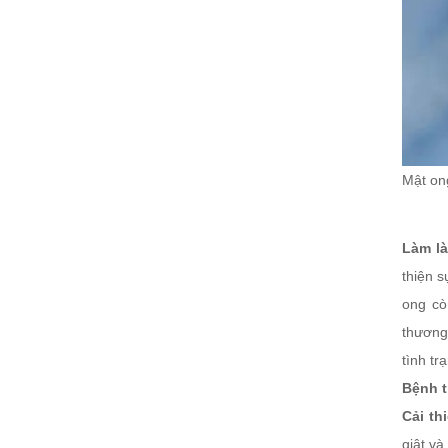
Mật ong
Làm l
thiện s
ong cò
thương.
tình tr
Bệnh 
Cải th
giật và