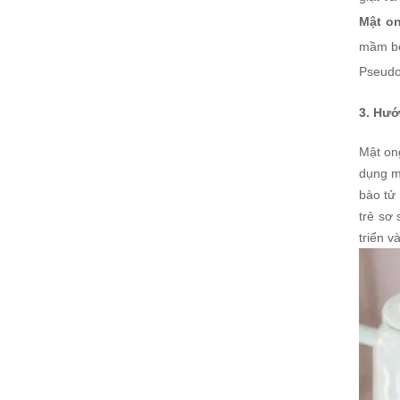
Mật o
mầm bệ
Pseudo
3. Hư
Mật ong
dụng mậ
bào tử
trẻ sơ 
triển v