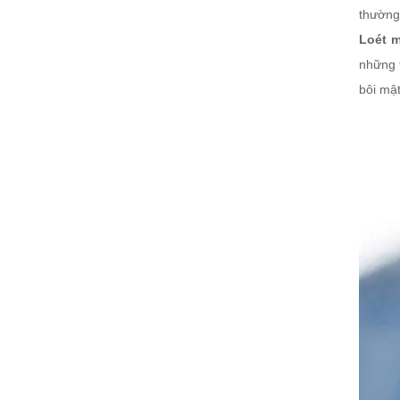
thường
Loét m
những t
bôi mật