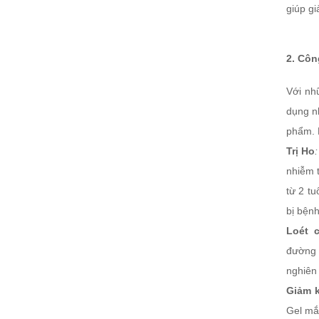
giúp g
2. Côn
Với nhữ
dụng n
phẩm. 
Trị Ho
:
nhiễm 
từ 2 tu
bị bệnh
Loét 
đường 
nghiên
Giảm 
Gel mắ