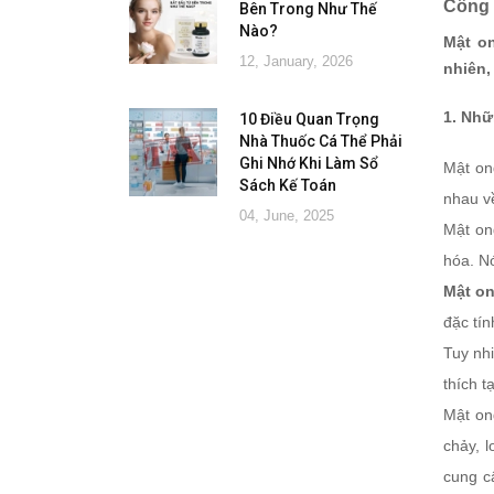
Công 
Bên Trong Như Thế
Nào?
Mật on
12, January, 2026
nhiên,
1. Nhữ
10 Điều Quan Trọng
Nhà Thuốc Cá Thể Phải
Ghi Nhớ Khi Làm Sổ
Mật on
Sách Kế Toán
nhau v
04, June, 2025
Mật on
hóa. N
Mật o
đặc tí
Tuy nhi
thích t
Mật on
chảy, l
cung c