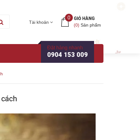
0
GIỎ HÀNG
Tài khoản
(
0
)
Sản phẩm
Đặt hàng nhanh
0904 153 009
ch
 cách