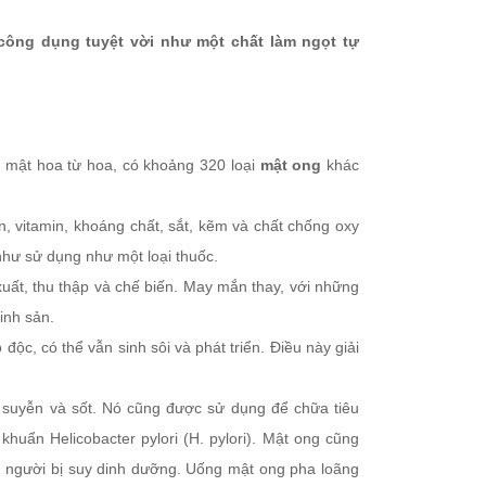
công dụng tuyệt vời như một chất làm ngọt tự
 mật hoa từ hoa, có khoảng 320 loại
mật ong
khác
 vitamin, khoáng chất, sắt, kẽm và chất chống oxy
hư sử dụng như một loại thuốc.
 xuất, thu thập và chế biến. May mắn thay, với những
inh sản.
ộc, có thể vẫn sinh sôi và phát triển. Điều này giải
n suyễn và sốt. Nó cũng được sử dụng để chữa tiêu
 khuẩn Helicobacter pylori (H. pylori). Mật ong cũng
g người bị suy dinh dưỡng. Uống mật ong pha loãng