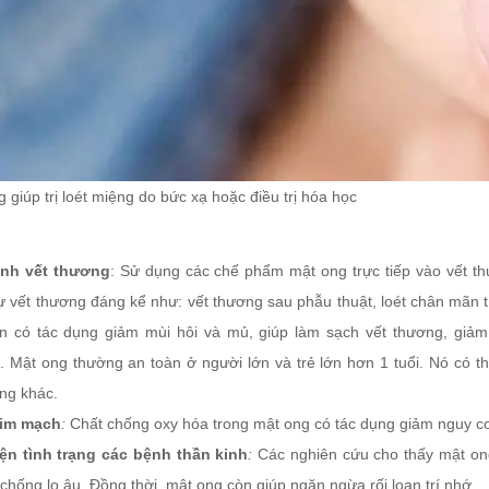
 giúp trị loét miệng do bức xạ hoặc điều trị hóa học
ành vết thương
: Sử dụng các chế phẩm mật ong trực tiếp vào vết t
ự vết thương đáng kể như: vết thương sau phẫu thuật, loét chân mãn tí
n có tác dụng giảm mùi hôi và mủ, giúp làm sạch vết thương, giảm 
 Mật ong thường an toàn ở người lớn và trẻ lớn hơn 1 tuổi. Nó có thể
ạng khác.
tim mạch
:
Chất chống oxy hóa trong mật ong có tác dụng giảm nguy c
iện tình trạng các bệnh thần kinh
:
Các nghiên cứu cho thấy mật ong
 chống lo âu. Đồng thời, mật ong còn giúp ngăn ngừa rối loạn trí nhớ.