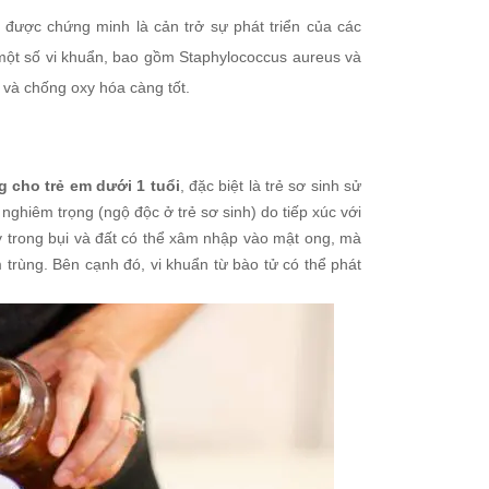
được chứng minh là cản trở sự phát triển của các
một số vi khuẩn, bao gồm Staphylococcus aureus và
và chống oxy hóa càng tốt.
g cho trẻ em dưới 1 tuổi
, đặc biệt là trẻ sơ sinh sử
ghiêm trọng (ngộ độc ở trẻ sơ sinh) do tiếp xúc với
y trong bụi và đất có thể xâm nhập vào mật ong, mà
m trùng. Bên cạnh đó, vi khuẩn từ bào tử có thể phát