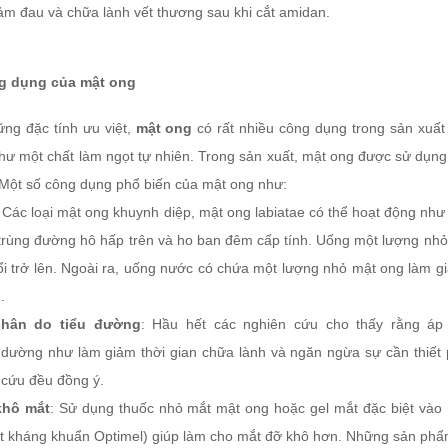
iảm đau và chữa lành vết thương sau khi cắt amidan.
g dụng của mật ong
ng đặc tính ưu việt,
mật ong
có rất nhiều công dụng trong sản xuấ
hư một chất làm ngọt tự nhiên. Trong sản xuất, mật ong được sử dụn
Một số công dụng phổ biến của mật ong như:
Các loại mật ong khuynh diệp, mật ong labiatae có thể hoạt động như
trùng đường hô hấp trên và ho ban đêm cấp tính. Uống một lượng nhỏ m
ổi trở lên. Ngoài ra, uống nước có chứa một lượng nhỏ mật ong làm gi
.
chân do tiểu đường
: Hầu hết các nghiên cứu cho thấy rằng áp
dường như làm giảm thời gian chữa lành và ngăn ngừa sự cần thiết 
 cứu đều đồng ý.
khô mắt
: Sử dụng thuốc nhỏ mắt mật ong hoặc gel mắt đặc biệt vào
t kháng khuẩn Optimel) giúp làm cho mắt đỡ khô hơn. Những sản phẩm 