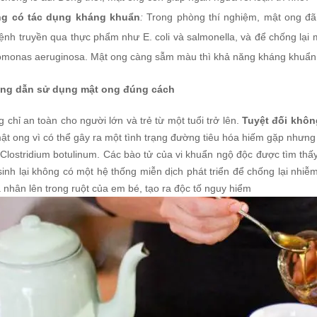
ng có tác dụng kháng khuẩn
:
Trong phòng thí nghiệm, mật ong đã 
nh truyền qua thực phẩm như E. coli và salmonella, và để chống lại 
monas aeruginosa. Mật ong càng sẫm màu thì khả năng kháng khuẩn 
ớng dẫn sử dụng mật ong đúng cách
 chỉ an toàn cho người lớn và trẻ từ một tuổi trở lên.
Tuyệt đối khôn
t ong vì có thể gây ra một tình trạng đường tiêu hóa hiếm gặp nhưng n
 Clostridium botulinum. Các bào tử của vi khuẩn ngộ độc được tìm thấ
sinh lại không có một hệ thống miễn dịch phát triển để chống lại nhiễ
à nhân lên trong ruột của em bé, tạo ra độc tố nguy hiểm