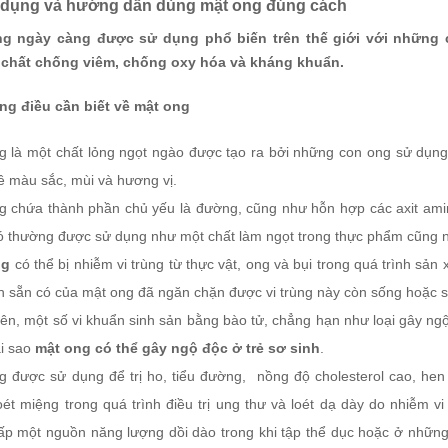
dụng và hướng dẫn dùng mật ong đúng cách
g ngày càng được sử dụng phổ biến trên thế giới với những 
 chất chống viêm, chống oxy hóa và kháng khuẩn.
ng điều cần biết về mật ong
g là một chất lỏng ngọt ngào được tạo ra bởi những con ong sử dụng
ề màu sắc, mùi và hương vị.
g chứa thành phần chủ yếu là đường, cũng như hỗn hợp các axit amin,
ó thường được sử dụng như một chất làm ngọt trong thực phẩm cũng n
ng
có thể bị nhiễm vi trùng từ thực vật, ong và bụi trong quá trình sản
nh sẵn có của mật ong đã ngăn chặn được vi trùng này còn sống hoặc s
ên, một số vi khuẩn sinh sản bằng bào tử, chẳng hạn như loại gây ngộ đ
ại sao
mật ong có thể gây ngộ độc ở trẻ sơ sinh
.
g được sử dụng để trị ho, tiểu đường, nồng độ cholesterol cao, he
oét miệng trong quá trình điều trị ung thư và loét dạ dày do nhiễm vi
ấp một nguồn năng lượng dồi dào trong khi tập thể dục hoặc ở nhữn