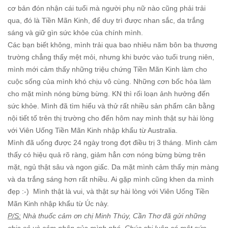
cơ bản đón nhận cái tuổi mà người phụ nữ nào cũng phải trải
qua, đó là Tiền Mãn Kinh, để duy trì được nhan sắc, da trắng
sáng và giữ gìn sức khỏe của chính mình.
Các bạn biết không, mình trải qua bao nhiêu năm bôn ba thương
trường chẳng thấy mệt mỏi, nhưng khi bước vào tuổi trung niên,
mình mới cảm thấy những triệu chứng Tiền Mãn Kinh làm cho
cuộc sống của mình khó chịu vô cùng. Những cơn bốc hỏa làm
cho mặt mình nóng bừng bừng. KN thì rối loạn ảnh hưởng đến
sức khỏe. Mình đã tìm hiểu và thử rất nhiều sản phẩm cân bằng
nội tiết tố trên thị trường cho đến hôm nay mình thật sự hài lòng
với Viên Uống Tiền Mãn Kinh nhập khẩu từ Australia.
Mình đã uống được 24 ngày trong đợt điều trị 3 tháng. Mình cảm
thấy có hiệu quả rõ ràng, giảm hẳn cơn nóng bừng bừng trên
mặt, ngủ thật sâu và ngon giấc. Da mặt mình cảm thấy mịn màng
và da trắng sáng hơn rất nhiều. Ai gặp mình cũng khen da mình
đẹp :-) Mình thật là vui, và thật sự hài lòng với Viên Uống Tiền
Mãn Kinh nhập khẩu từ Úc này.
P/S:
Nhà thuốc cảm ơn chị Minh Thúy, Cần Thơ đã gửi những
chia sẻ và cảm nhận của mình nhé. Chúc chị luôn có một sức