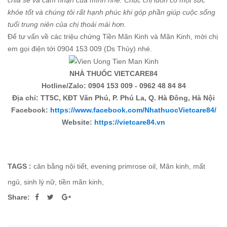
khỏe tốt và chúng tôi rất hạnh phúc khi góp phần giúp cuộc sống
tuổi trung niên của chị thoải mái hơn.
Để tư vấn về các triệu chứng Tiền Mãn Kinh và Mãn Kinh, mời chị
em gọi điện tới 0904 153 009 (Ds Thủy) nhé.
NHÀ THUỐC VIETCARE84
Hotline/Zalo: 0904 153 009 - 0962 48 84 84
Địa chỉ: TT5C, KĐT Văn Phú, P. Phú La, Q. Hà Đông, Hà Nội
Facebook:
https://www.facebook.com/NhathuocVietcare84/
Website:
https://vietcare84.vn
TAGS :
cân bằng nội tiết
,
evening primrose oil
,
Mãn kinh
,
mất
ngủ
,
sinh lý nữ
,
tiền mãn kinh
,
Share: