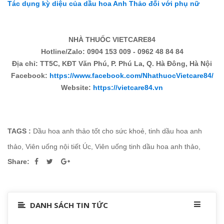
Tác dụng kỳ diệu của dầu hoa Anh Thảo đối với phụ nữ
NHÀ THUỐC VIETCARE84
Hotline/Zalo: 0904 153 009 - 0962 48 84 84
Địa chỉ: TT5C, KĐT Văn Phú, P. Phú La, Q. Hà Đông, Hà Nội
Facebook:
https://www.facebook.com/NhathuocVietcare84/
Website:
https://vietcare84.vn
TAGS :
Dầu hoa anh thảo tốt cho sức khoẻ
,
tinh dầu hoa anh
thảo
,
Viên uống nội tiết Úc
,
Viên uống tinh dầu hoa anh thảo
,
Share:
DANH SÁCH TIN TỨC