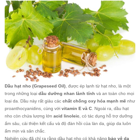
Dầu hạt nho (Grapeseed Oil)
, được ép lạnh từ hạt nho, là một
trong những loại
dầu dưỡng nhan lành tính
và an toàn cho mọi
loại da. Dầu này rất giàu các
chất chống oxy hóa mạnh mẽ
như
proanthocyanidins, cùng với
vitamin E và C
. Ngoài ra, dầu hạt
nho còn chứa lượng lớn
acid linoleic
, có tác dụng hỗ trợ dưỡng
ẩm sâu, cải thiện kết cấu và độ đàn hồi của làn da, giúp da luôn
ẩm mịn và săn chắc.
Nghiên cứu đã chỉ ra rằng dầu hạt nho có khả năng
bảo vệ da