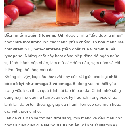
Dầu nụ tầm xuân (Rosehip Oil)
được ví như "dầu dưỡng nhan"
nhờ chứa một lượng lớn các thành phần chống lão hóa mạnh mẽ
như
vitamin C, beta-carotene (tiền chất của vitamin A) và
lycopene
. Những chất này hoạt động hiệp đồng để ngăn ngừa
sự hình thành nếp nhăn, làm mờ các đốm nâu, sạm nám và cải
thiện tổng thể tông màu da.
Không chỉ vậy, loại dầu thực vật này còn rất giàu các loại
chất
béo có lợi như omega-3 và omega-6
, đóng vai trò thiết yếu
trong việc kích thích quá trình tái tạo tế bào da. Chính nhờ công
dụng này mà dầu nụ tầm xuân cực kỳ hữu ích trong việc chữa
lành làn da bị tổn thương, giúp da nhanh liền sẹo sau mụn hoặc
các vết thương nhỏ.
Làn da của bạn sẽ trở nên tươi sáng, mịn màng và đều màu hơn
nhờ sự hiện diện của
retinoids tự nhiên
(dẫn xuất vitamin A)