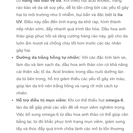
cố
hàng rào bảo vệ da
. Khi thiếu hụt acid linoleic, hàng
rào bảo vệ da sẽ suy yếu, dễ bị tấn công bởi các yếu tố gây
hại từ môi trường như ô nhiễm, bụi bẩn và đặc biệt là
tia
UV
. Điều này dẫn đến tình trạng da khô ráp, hình thành
nếp nhăn sớm, đẩy nhanh quá trình lão hóa. Dầu hoa anh
thảo giúp phục hồi và tăng cường hàng rào này, giữ cho da
luôn ẩm mượt và chống chịu tốt hơn trước các tác nhân
gây hại.
Dưỡng da trắng hồng tự nhiên:
Với các đặc tính làm se,
làm dịu và làm sạch da, dầu hoa anh thảo còn có khả năng
cải thiện sắc tố da. Acid linoleic trong dầu nuôi dưỡng làn
da từ bên trong, hỗ trợ giảm thiểu các yếu tố gây xỉn màu,
giúp làn da trở nên trắng hồng và rạng rỡ một cách tự
nhiên.
Hỗ trợ điều trị mụn viêm:
Khi cơ thể thiếu hụt
omega-6
,
làn da dễ gặp phải các vấn đề về mụn viêm nghiêm trọng.
Việc bổ sung omega-6 từ dầu hoa anh thảo có thể giúp cân
bằng lại, từ đó khắc phục tình trạng mụn viêm, giảm sưng
tấy và thúc đẩy quá trình chữa lành các mô bị tổn thương