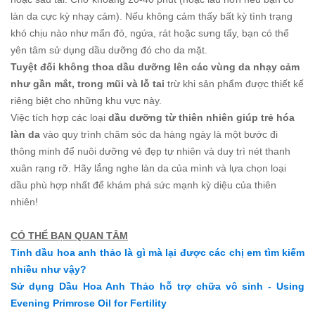
làn da cực kỳ nhạy cảm). Nếu không cảm thấy bất kỳ tình trạng
khó chịu nào như mẩn đỏ, ngứa, rát hoặc sưng tấy, bạn có thể
yên tâm sử dụng dầu dưỡng đó cho da mặt.
Tuyệt đối không thoa dầu dưỡng lên các vùng da nhạy cảm
như gần mắt, trong mũi và lỗ tai
trừ khi sản phẩm được thiết kế
riêng biệt cho những khu vực này.
Việc tích hợp các loại
dầu dưỡng từ thiên nhiên giúp trẻ hóa
làn da
vào quy trình chăm sóc da hàng ngày là một bước đi
thông minh để nuôi dưỡng vẻ đẹp tự nhiên và duy trì nét thanh
xuân rạng rỡ. Hãy lắng nghe làn da của mình và lựa chọn loại
dầu phù hợp nhất để khám phá sức mạnh kỳ diệu của thiên
nhiên!
CÓ THỂ BẠN QUAN TÂM
Tinh dầu hoa anh thảo là gì mà lại được các chị em tìm kiếm
nhiều như vậy?
Sử dụng Dầu Hoa Anh Thảo hỗ trợ chữa vô sinh - Using
Evening Primrose Oil for Fertility