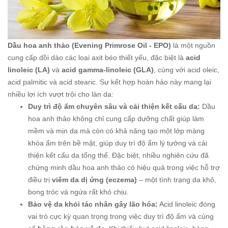
Dầu hoa anh thảo (Evening Primrose Oil - EPO)
là một nguồn
cung cấp dồi dào các loại axit béo thiết yếu, đặc biệt là
acid
linoleic (LA)
và
acid gamma-linoleic (GLA)
, cùng với acid oleic,
acid palmitic và acid stearic. Sự kết hợp hoàn hảo này mang lại
nhiều lợi ích vượt trội cho làn da:
Duy trì độ ẩm chuyên sâu và cải thiện kết cấu da:
Dầu
hoa anh thảo không chỉ cung cấp dưỡng chất giúp làm
mềm và mịn da mà còn có khả năng tạo một lớp màng
khóa ẩm trên bề mặt, giúp duy trì độ ẩm lý tưởng và cải
thiện kết cấu da tổng thể. Đặc biệt, nhiều nghiên cứu đã
chứng minh dầu hoa anh thảo có hiệu quả trong việc hỗ trợ
điều trị
viêm da dị ứng (eczema)
– một tình trạng da khô,
bong tróc và ngứa rất khó chịu.
Bảo vệ da khỏi tác nhân gây lão hóa:
Acid linoleic đóng
vai trò cực kỳ quan trọng trong việc duy trì độ ẩm và củng