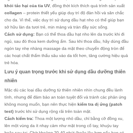
khỏi tác hại của tia UV
, đồng thời kích thích quá trình sản xuất
collagen
– protein thiết yếu giúp duy trì độ đàn hồi và săn chắc
cho da. Vì thế, việc duy trì sử dụng dầu hạt nho có thể giúp bạn
sở hữu làn da tươi trẻ, mịn màng và tràn đầy sức sống.
Cách sử dụng:
Bạn có thể thoa dầu hạt nho lên da trước khi đi
ngủ, sau đó thoa kem dưỡng ẩm. Sau khi thoa dầu, hãy dùng đầu
ngón tay nhẹ nhàng massage da mặt theo chuyển động tròn để
các hoạt chất thẩm thấu sâu vào da tốt hơn, tăng cường hiệu quả
trẻ hóa.
Lưu ý quan trọng trước khi sử dụng dầu dưỡng thiên
nhiên
Mặc dù các loại dầu dưỡng từ thiên nhiên nhìn chung đều lành
tính, nhưng để đảm bảo an toàn tuyệt đối và tránh các phản ứng
không mong muốn, bạn nên thực hiện
kiểm tra dị ứng (patch
test)
trước khi sử dụng rộng rãi trên toàn mặt.
Cách kiểm tra:
Thoa một lượng nhỏ dầu, chỉ bằng cỡ đồng xu,
lên một vùng da ít nhạy cảm như mặt trong cổ tay, khuỷu tay
hoặc sau tai. Chờ khoảng 20-40 phút (hoặc lâu hơn nếu bạn có