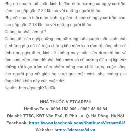
Phụ nữ quanh tuổi mãn kinh bị đau nhức xương có nguy cơ trầm
cảm cao gấp gần 2.32 lần so với những người khác.
Phụ nữ quanh tuổi mãn kinh bị giảm trí nhớ có nguy cơ trầm cảm
cao gấp gần 2.18 lần so với những người khác .
Chúng ta phải làm gì ?
Chúng tôi kiến nghị những phụ nữ trong tuổi quanh mãn kinh nhất
là những phụ nữ có triệu chứng tiền mãn kinh rầm rộ cũng như có
tình trạng gia đình, kinh tế không may mắn cần được khám và
tầm soát trầm cảm để phát hiện sớm và có hướng điều trị kịp thời
những rối loạn trầm cảm nhằm nâng cao chất lượng cuộc sống
cho người phụ nữ giúp họ vượt qua một cách nhẹ nhàng giai
đoạn khó khăn này của cuộc đời.
Nguồn: http://goo.gl/XNkI0k
NHÀ THUỐC VIETCARE84
Hotline/Zalo: 0904 153 009 - 0962 48 84 84
Địa chỉ: TT5C, KĐT Văn Phú, P. Phú La, Q. Hà Đông, Hà Nội
Facebook:
https://www.facebook.com/NhathuocVietcare84/
Website:
https://vietcare84.vn