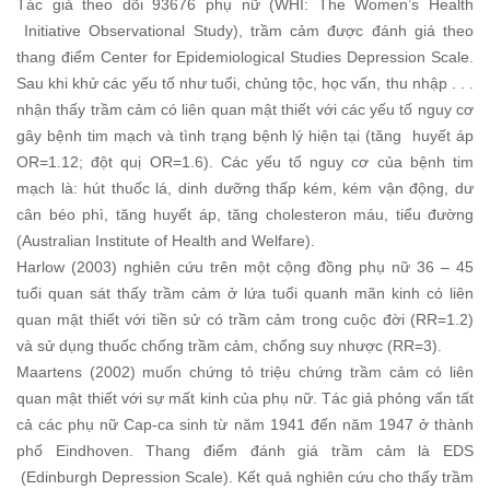
Tác giả theo dõi 93676 phụ nữ (WHI: The Women’s Health
Initiative Observational Study), trầm cảm được đánh giá theo
thang điểm Center for Epidemiological Studies Depression Scale.
Sau khi khử các yếu tố như tuổi, chủng tộc, học vấn, thu nhập . . .
nhận thấy trầm cảm có liên quan mật thiết với các yếu tố nguy cơ
gây bệnh tim mạch và tình trạng bệnh lý hiện tại (tăng huyết áp
OR=1.12; đột quị OR=1.6). Các yếu tố nguy cơ của bệnh tim
mạch là: hút thuốc lá, dinh dưỡng thấp kém, kém vận động, dư
cân béo phì, tăng huyết áp, tăng cholesteron máu, tiểu đường
(Australian Institute of Health and Welfare).
Harlow (2003) nghiên cứu trên một cộng đồng phụ nữ 36 – 45
tuổi quan sát thấy trầm cảm ở lứa tuổi quanh mãn kinh có liên
quan mật thiết với tiền sử có trầm cảm trong cuộc đời (RR=1.2)
và sử dụng thuốc chống trầm cảm, chống suy nhược (RR=3).
Maartens (2002) muốn chứng tỏ triệu chứng trầm cảm có liên
quan mật thiết với sự mất kinh của phụ nữ. Tác giả phỏng vấn tất
cả các phụ nữ Cap-ca sinh từ năm 1941 đến năm 1947 ở thành
phố Eindhoven. Thang điểm đánh giá trầm cảm là EDS
(Edinburgh Depression Scale). Kết quả nghiên cứu cho thấy trầm