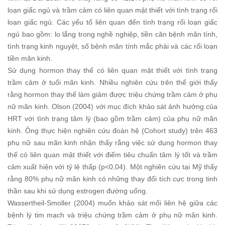
loạn giấc ngủ và trầm cảm có liên quan mật thiết với tình trạng rối
loạn giấc ngủ. Các yếu tố liên quan đến tình trạng rối loạn giấc
ngủ bao gồm: lo lắng trong nghề nghiệp, tiền căn bệnh mãn tính,
tình trạng kinh nguyệt, số bệnh mãn tính mắc phải và các rối loạn
tiền mãn kinh.
Sử dụng hormon thay thế có liên quan mật thiết với tình trạng
trầm cảm ở tuổi mãn kinh. Nhiều nghiên cứu trên thế giới thấy
rằng hormon thay thế làm giảm được triệu chứng trầm cảm ở phụ
nữ mãn kinh. Olson (2004) với mục đích khảo sát ảnh hưởng của
HRT với tình trạng tâm lý (bao gồm trầm cảm) của phụ nữ mãn
kinh. Ông thực hiện nghiên cứu đoàn hệ (Cohort study) trên 463
phụ nữ sau mãn kinh nhận thấy rằng việc sử dụng hormon thay
thế có liên quan mật thiết với điểm tiêu chuẩn tâm lý tốt và trầm
cảm xuất hiện với tỷ lệ thấp (p<0,04). Một nghiên cứu tại Mỹ thấy
rằng 80% phụ nữ mãn kinh có những thay đổi tích cực trong tinh
thần sau khi sử dụng estrogen đường uống.
Wassertheil-Smoller (2004) muốn khảo sát mối liên hệ giữa các
bệnh lý tim mạch và triệu chứng trầm cảm ở phụ nữ mãn kinh.