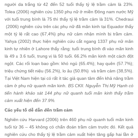
người da trắng từ 42 đến 52 tuổi thấy tỷ lệ trầm cảm là 23%.
Tolea (2006) nghiên cứu 1350 phụ nữ ở miền Đông nam nước Mỹ
với tuổi trung bình là 75 thì thấy tỷ lệ trầm cảm là 31%. Chedraui
(2006) nghiên cứu trên các phụ nữ đã mãn kinh tại Equador thấy
một tỷ lệ rất cao (67,4%) phụ nữ cảm nhận mình bị trầm cảm.
Yahya (2002) thực hiện nghiên cứu cắt ngang 1337 phụ nữ mãn
kinh tự nhiên ở Lahore thấy rằng: tuổi trung bình đi vào mãn kinh
là 49 ± 3.6 tuổi, trung vị là 50 tuổi. 66.2% mãn kinh một cách đột
ngột. Các rối loạn bao gồm: khó ngủ (65.4%); hay quên (57.7%);
triệu chứng tiết niệu (56.2%), lo âu (50.8%) và trầm cảm (38,5%).
Tại Việt Nam hiện tại có rất ít tác giả quan tâm đến khả năng trầm
cảm ở phụ nữ quanh mãn kinh.
BS CKII. Nguyễn Thị Mỹ Hạnh có
tiến hành khảo sát 144 phụ nữ quanh tuổi mãn kinh thấy trầm
cảm xuất hiện đến 37.9%.
Các yếu tố dễ dẫn đến trầm cảm
Nghiên cứu Harvard (2006) trên 460 phụ nữ quanh tuổi mãn kinh
tuổi từ 36 – 45 không có chẩn đoán trầm cảm trước đó. Kết quả
nghiên cứu cho thấy tỷ lệ trầm cảm xuất hiện tăng gấp hai lần ở