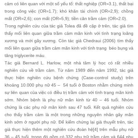
cảm có liên quan với một số yếu tố: thất nghiệp (OR=3.1), thất bại
trong công việc (OR=1.7); khó khăn tài chính (OR=2,9); chồng
mất (OR=2,6); con mất (OR=5,9); tiền căn trầm cảm (OR=2.0).
Trong nghiên cứu của tác giả Tolea đã đề cập ở trên, tác giả tìm
thấy mối liên quan giữa trầm cảm mãn kinh với tình trạng loãng
xương và mới gãy xương. Còn tác giả Chedraui (2006) tìm thấy
mối liên quan giữa trầm cảm mãn kinh với tình trạng béo bụng và
tăng triglycerite máu.
Tác giả Bernard L. Harlow, một nhà tâm lý học có rất nhiều
nghiên cứu về trầm cảm. Từ năm 1989 đến năm 1992, tác giả
thực hiện nghiên cứu bệnh chứng (Case-control study) trên
khoảng 10.000 phụ nữ 45 – 54 tuổi ở Boston nhằm chứng minh
sự liên quan của việc có điều trị trầm cảm với tình trạng mãn kinh
sớm. Nhóm bệnh là phụ nữ mãn kinh từ 40 – 46 tuổi. Nhóm
chứng là các phụ nữ mãn kinh sau 47 tuổi. Kết quả nghiên cứu
cho thấy trầm cảm là một trong những nguyên nhân gây mãn
kinh sớm ở người phụ nữ. Để kiểm chứng lại giả thuyết trên, tác
giả thực hiện thêm một nghiên cứu đoàn hệ[4] trên mẫu phụ nữ
36 – 45 tuổi, trong đó gồm có 332 phụ trữ trầm cảm và 644 phụ