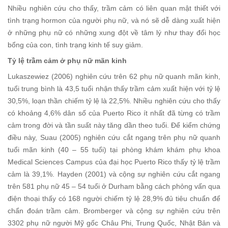
Nhiều nghiên cứu cho thấy, trầm cảm có liên quan mật thiết với
tình trạng hormon của người phụ nữ, và nó sẽ dễ dàng xuất hiện
ở những phụ nữ có những xung đột về tâm lý như thay đổi học
bổng của con, tình trạng kinh tế suy giảm.
Tỷ lệ trầm cảm ở phụ nữ mãn kinh
Lukaszewiez (2006) nghiên cứu trên 62 phụ nữ quanh mãn kinh,
tuổi trung bình là 43,5 tuổi nhận thấy trầm cảm xuất hiện với tỷ lệ
30,5%, loạn thần chiếm tỷ lệ là 22,5%. Nhiều nghiên cứu cho thấy
có khoảng 4,6% dân số của Puerto Rico ít nhất đã từng có trầm
cảm trong đời và tần suất này tăng dần theo tuổi. Để kiểm chứng
điều này, Suau (2005) nghiên cứu cắt ngang trên phụ nữ quanh
tuổi mãn kinh (40 – 55 tuổi) tại phòng khám khám phụ khoa
Medical Sciences Campus của đại học Puerto Rico thấy tỷ lệ trầm
cảm là 39,1%. Hayden (2001) và cộng sự nghiên cứu cắt ngang
trên 581 phụ nữ 45 – 54 tuổi ở Durham bằng cách phỏng vấn qua
điện thoại thấy có 168 người chiếm tỷ lệ 28,9% đủ tiêu chuẩn để
chẩn đoán trầm cảm. Bromberger và cộng sự nghiên cứu trên
3302 phụ nữ người Mỹ gốc Châu Phi, Trung Quốc, Nhật Bản và