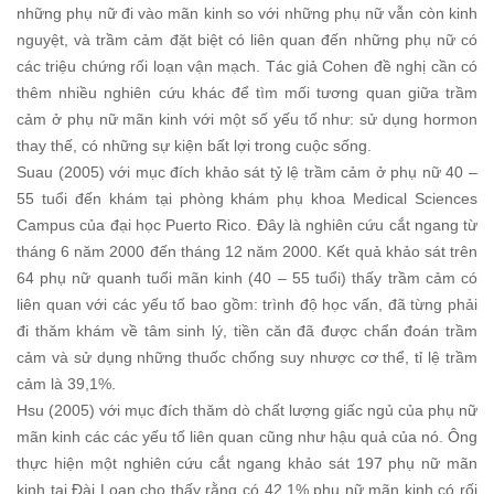
những phụ nữ đi vào mãn kinh so với những phụ nữ vẫn còn kinh
nguyệt, và trầm cảm đặt biệt có liên quan đến những phụ nữ có
các triệu chứng rối loạn vận mạch. Tác giả Cohen đề nghị cần có
thêm nhiều nghiên cứu khác để tìm mối tương quan giữa trầm
cảm ở phụ nữ mãn kinh với một số yếu tố như: sử dụng hormon
thay thế, có những sự kiện bất lợi trong cuộc sống.
Suau (2005) với mục đích khảo sát tỷ lệ trầm cảm ở phụ nữ 40 –
55 tuổi đến khám tại phòng khám phụ khoa Medical Sciences
Campus của đại học Puerto Rico. Đây là nghiên cứu cắt ngang từ
tháng 6 năm 2000 đến tháng 12 năm 2000. Kết quả khảo sát trên
64 phụ nữ quanh tuổi mãn kinh (40 – 55 tuổi) thấy trầm cảm có
liên quan với các yếu tố bao gồm: trình độ học vấn, đã từng phải
đi thăm khám về tâm sinh lý, tiền căn đã được chẩn đoán trầm
cảm và sử dụng những thuốc chống suy nhược cơ thể, tỉ lệ trầm
cảm là 39,1%.
Hsu (2005) với mục đích thăm dò chất lượng giấc ngủ của phụ nữ
mãn kinh các các yếu tố liên quan cũng như hậu quả của nó. Ông
thực hiện một nghiên cứu cắt ngang khảo sát 197 phụ nữ mãn
kinh tại Đài Loan cho thấy rằng có 42,1% phụ nữ mãn kinh có rối