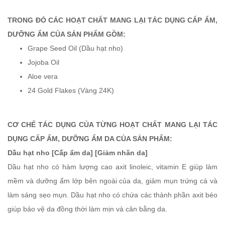
TRONG ĐÓ CÁC HOẠT CHẤT MANG LẠI TÁC DỤNG CẤP ẨM,
DƯỠNG ẨM CỦA SẢN PHẨM GỒM:
Grape Seed Oil (Dầu hạt nho)
Jojoba Oil
Aloe vera
24 Gold Flakes (Vàng 24K)
CƠ CHẾ TÁC DỤNG CỦA TỪNG HOẠT CHẤT MANG LẠI TÁC
DỤNG CẤP ẨM, DƯỠNG ẨM DA CỦA SẢN PHẨM:
Dầu hạt nho [Cấp ẩm da] [Giảm nhăn da]
Dầu hạt nho có hàm lượng cao axit linoleic, vitamin E giúp làm
mềm và dưỡng ẩm lớp bên ngoài của da, giảm mụn trứng cá và
làm sáng sẹo mụn. Dầu hạt nho có chứa các thành phần axit béo
giúp bảo vệ da đồng thời làm mịn và cân bằng da.