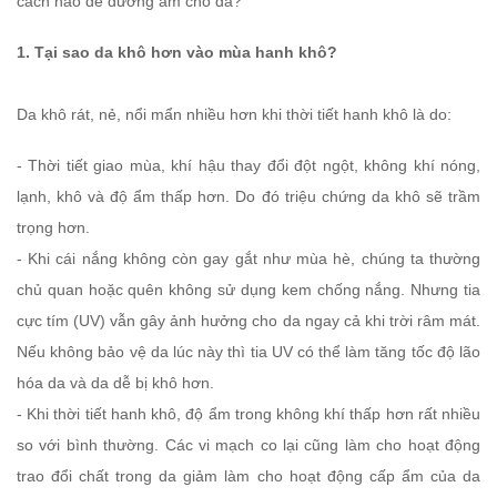
cách nào để dưỡng ẩm cho da?
1. Tại sao da khô hơn vào mùa hanh khô?
Da khô rát, nẻ, nổi mẩn nhiều hơn khi thời tiết hanh khô là do:
- Thời tiết giao mùa, khí hậu thay đổi đột ngột, không khí nóng,
lạnh, khô và độ ẩm thấp hơn. Do đó triệu chứng da khô sẽ trầm
trọng hơn.
- Khi cái nắng không còn gay gắt như mùa hè, chúng ta thường
chủ quan hoặc quên không sử dụng kem chống nắng. Nhưng tia
cực tím (UV) vẫn gây ảnh hưởng cho da ngay cả khi trời râm mát.
Nếu không bảo vệ da lúc này thì tia UV có thể làm tăng tốc độ lão
hóa da và da dễ bị khô hơn.
- Khi thời tiết hanh khô, độ ẩm trong không khí thấp hơn rất nhiều
so với bình thường. Các vi mạch co lại cũng làm cho hoạt động
trao đổi chất trong da giảm làm cho hoạt động cấp ẩm của da