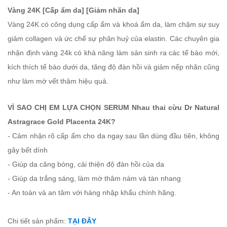
Vàng 24K [Cấp ẩm da] [Giảm nhăn da]
Vàng 24K có công dụng cấp ẩm và khoá ẩm da, làm chậm sự suy
giảm collagen và ức chế sự phân huỷ của elastin. Các chuyên gia
nhận định vàng 24k có khả năng làm sản sinh ra các tế bào mới,
kích thích tế bào dưới da, tăng độ đàn hồi và giảm nếp nhăn cũng
như làm mờ vết thâm hiệu quả.
VÌ SAO CHỊ EM LỰA CHỌN SERUM Nhau thai cừu Dr Natural
Astragrace Gold Placenta 24K?
- Cảm nhận rõ cấp ẩm cho da ngay sau lần dùng đầu tiên, không
gây bết dính
- Giúp da căng bóng, cải thiện độ đàn hồi của da
- Giúp da trắng sáng, làm mờ thâm nám và tàn nhang
- An toàn và an tâm với hàng nhập khẩu chính hãng.
Chi tiết sản phẩm:
TẠI ĐÂY