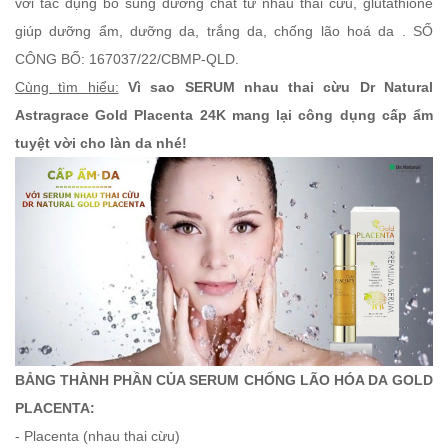
với tác dụng bổ sung dưỡng chất từ nhau thai cừu, glutathione
giúp dưỡng ẩm, dưỡng da, trắng da, chống lão hoá da . SỐ
CÔNG BỐ: 167037/22/CBMP-QLD.
Cùng tìm hiểu:
Vì sao S
ERUM nhau thai cừu Dr Natural
Astragrace Gold Placenta 24K mang lại công dụng cấp ẩm
tuyệt vời cho làn da nhé!
BẢNG THÀNH PHẦN CỦA SERUM CHỐNG LÃO HÓA DA GOLD
PLACENTA:
- Placenta (nhau thai cừu)