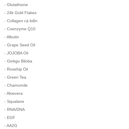
- Glutathione
- 24k Gold Flakes
- Collagen cá biển
- Coenzyme Q10
- Albutin
- Grape Seed Oil
- JOJOBA Oil
- Ginkgo Biloba
- Rosehip Oil
- Green Tea
- Chamomile
- Aloevera
- Squalane
- RNA/DNA
- EGF
- AA2G