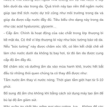
bên dưới da vào trong da. Quá trình này tạo nên thể ngậm nước
giúp tạo thể tích nước dự trữ cũng như môi trường trong da và
giúp da được cấp nước đầy đủ. Tiêu biểu cho dạng này trong da
như các acid hyaluronic, glycerin…
- Cấp ẩm: Chính là hoạt động của các chất trong lớp thượng bì
bề mặt da. Có thể ví lớp thượng bì này như bức tường bảo vệ da.
Nếu "bức tường" này được chăm sóc tốt, có liên kết chặt chẽ sẽ
làm cho nước dưới da không bị bay hơi, từ đó làn da được cung
cấp độ ẩm đầy đủ.
Để chăm sóc và dưỡng ẩm da vào mùa hanh khô, trước hết bắt
đầu từ những thói quen chúng ta có thay đổi được như:
Tắm nước ấm thay vì nước nóng. Thời gian tắm giới hạn từ 5-10
phút.
Bổ sung độ ẩm cho không khí bằng cách sử dụng máy tạo ẩm để
bù lại độ ẩm giảm sút.
Mặc quần áo chất liệu mềm mại như cotton, lụa… Không để các