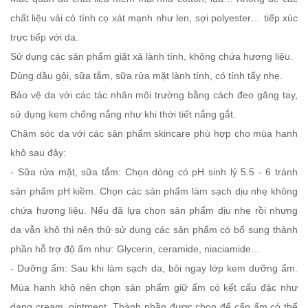
chất liệu vải có tính cọ xát mạnh như len, sợi polyester… tiếp xúc
trực tiếp với da.
Sử dụng các sản phẩm giặt xả lành tính, không chứa hương liệu.
Dùng dầu gội, sữa tắm, sữa rửa mặt lành tính, có tính tẩy nhẹ.
Bảo vệ da với các tác nhân môi trường bằng cách đeo găng tay,
sử dụng kem chống nắng như khi thời tiết nắng gắt.
Chăm sóc da với các sản phẩm skincare phù hợp cho mùa hanh
khô sau đây:
- Sữa rửa mặt, sữa tắm: Chọn dòng có pH sinh lý 5.5 - 6 tránh
sản phẩm pH kiềm. Chọn các sản phẩm làm sạch dịu nhẹ không
chứa hương liệu. Nếu đã lựa chọn sản phẩm dịu nhẹ rồi nhưng
da vẫn khô thì nên thử sử dụng các sản phẩm có bổ sung thành
phần hỗ trợ độ ẩm như: Glycerin, ceramide, niaciamide…
- Dưỡng ẩm: Sau khi làm sạch da, bôi ngay lớp kem dưỡng ẩm.
Mùa hanh khô nên chọn sản phẩm giữ ẩm có kết cấu đặc như
dạng cream, ointment. Thành phần được chọn để cấp ẩm có thể