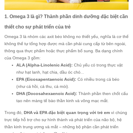
1. Omega 3 là gì? Thành phần dinh dưỡng đặc biệt cần
thiết cho sự phát triển của trẻ
Omega 3 là nhóm các axit béo không no thiết yếu, nghĩa là cơ thể
không thể tự tổng hợp được mà cần phải cung cấp từ bên ngoài,
thông qua thực phẩm hoặc thực phẩm bổ sung. Ba dạng chính
của Omega 3 gồm:
ALA (Alpha-Linolenic Acid):
Chủ yếu có trong thực vật
như hạt lanh, hạt chia, dầu óc chó...
EPA (Eicosapentaenoic Acid):
Có nhiều trong cá béo
(như cá hồi, cá thu, cá mòi).
DHA (Docosahexaenoic Acid):
Thành phần then chốt cấu
tạo nên màng tế bào thần kinh và võng mạc mắt.
Trong đó,
DHA và EPA đặc biệt quan trọng với trẻ em
vì chúng
trực tiếp hỗ trợ cho sự hình thành và phát triển của não bộ, hệ
thần kinh trung ương và mắt – những bộ phận cần phát triển