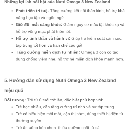
Những lợi ích nổi bật của Nutri Omega 3 New Zealand
Phát triển trí tuệ:
Tăng cường kết nối thần kinh, hỗ trợ khả
năng học tập và ngôn ngữ.
Giữ đôi mắt sáng khỏe:
Giảm nguy cơ mắc tật khúc xạ và
hỗ trợ võng mạc phát triển tốt.
Hỗ trợ tinh thần và hành vi:
Giúp trẻ kiểm soát cảm xúc,
tập trung tốt hơn và hạn chế cáu gắt.
Tăng cường miễn dịch tự nhiên:
Omega 3 còn có tác
dụng chống viêm nhẹ, hỗ trợ hệ miễn dịch khỏe mạnh hơn.
5. Hướng dẫn sử dụng Nutri Omega 3 New Zealand
hiệu quả
Đối tượng:
Trẻ từ 6 tuổi trở lên, đặc biệt phù hợp với:
Trẻ học nhiều, cần tăng cường trí nhớ và sự tập trung
Trẻ có biểu hiện mỏi mắt, cận thị sớm, dùng thiết bị điện tử
thường xuyên
Trẻ ăn uống kén chọn, thiếu dưỡng chất từ cá