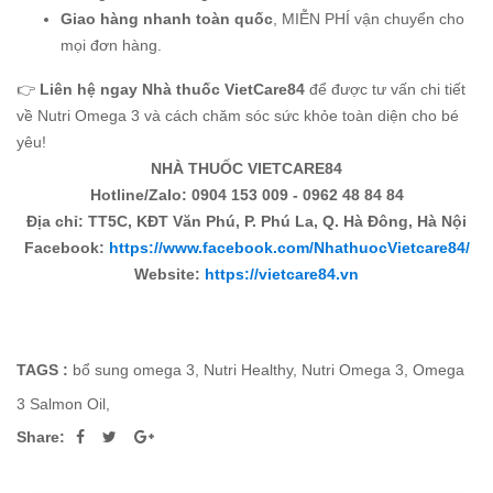
Giao hàng nhanh toàn quốc
, MIỄN PHÍ vận chuyển cho
mọi đơn hàng.
👉
Liên hệ ngay Nhà thuốc VietCare84
để được tư vấn chi tiết
về Nutri Omega 3 và cách chăm sóc sức khỏe toàn diện cho bé
yêu!
NHÀ THUỐC VIETCARE84
Hotline/Zalo: 0904 153 009 - 0962 48 84 84
Địa chỉ: TT5C, KĐT Văn Phú, P. Phú La, Q. Hà Đông, Hà Nội
Facebook:
https://www.facebook.com/NhathuocVietcare84/
Website:
https://vietcare84.vn
TAGS :
bổ sung omega 3
,
Nutri Healthy
,
Nutri Omega 3
,
Omega
3 Salmon Oil
,
Share: