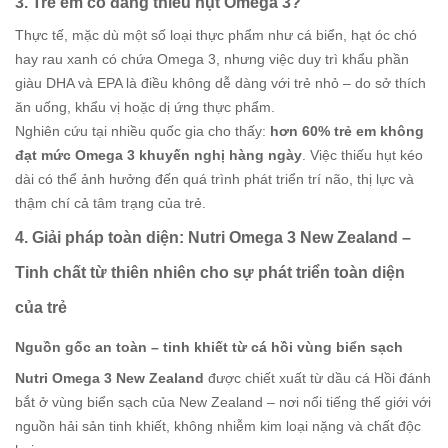
3. Trẻ em có đang thiếu hụt Omega 3?
Thực tế, mặc dù một số loại thực phẩm như cá biển, hạt óc chó
hay rau xanh có chứa Omega 3, nhưng việc duy trì khẩu phần
giàu DHA và EPA là điều không dễ dàng với trẻ nhỏ – do sở thích
ăn uống, khẩu vị hoặc dị ứng thực phẩm.
Nghiên cứu tại nhiều quốc gia cho thấy:
hơn 60% trẻ em không
đạt mức Omega 3 khuyến nghị hàng ngày
. Việc thiếu hụt kéo
dài có thể ảnh hưởng đến quá trình phát triển trí não, thị lực và
thậm chí cả tâm trạng của trẻ.
4. Giải pháp toàn diện: Nutri Omega 3 New Zealand –
Tinh chất từ thiên nhiên cho sự phát triển toàn diện
của trẻ
Nguồn gốc an toàn – tinh khiết từ cá hồi vùng biển sạch
Nutri Omega 3 New Zealand
được chiết xuất từ dầu cá Hồi đánh
bắt ở vùng biển sạch của New Zealand – nơi nổi tiếng thế giới với
nguồn hải sản tinh khiết, không nhiễm kim loại nặng và chất độc