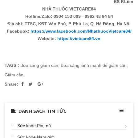
BS P.Liên
NHÀ THUỐC VIETCARE84
Hotline/Zalo: 0904 153 009 - 0962 48 84 84
Địa chỉ: TT5C, KĐT Văn Phú, P. Phú La, Q. Hà Đông, Hà Nội
Facebook:
https://www.facebook.com/NhathuocVietcare84/
Website:
https://vietcare84.vn
TAGS :
Bữa sáng giảm cân
,
Bữa sáng lành mạnh để giảm cân
,
Giảm cân
,
Share:
DANH SÁCH TIN TỨC
Sức khỏe Phụ nữ
Sức khỏe Nam giới