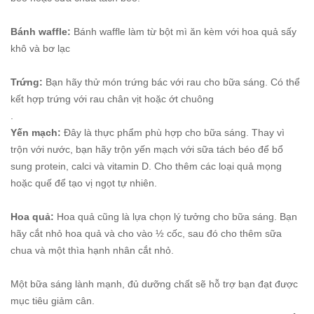
Bánh waffle:
Bánh waffle làm từ bột mì ăn kèm với hoa quả sấy
khô và bơ lạc
Trứng:
Bạn hãy thử món trứng bác với rau cho bữa sáng. Có thể
kết hợp trứng với rau chân vịt hoặc ớt chuông
.
Yến mạch:
Đây là thực phẩm phù hợp cho bữa sáng. Thay vì
trộn với nước, bạn hãy trộn yến mạch với sữa tách béo để bổ
sung protein, calci và vitamin D. Cho thêm các loại quả mọng
hoặc quế để tạo vị ngọt tự nhiên.
Hoa quả:
Hoa quả cũng là lựa chọn lý tưởng cho bữa sáng. Bạn
hãy cắt nhỏ hoa quả và cho vào ½ cốc, sau đó cho thêm sữa
chua và một thìa hạnh nhân cắt nhỏ.
Một bữa sáng lành mạnh, đủ dưỡng chất sẽ hỗ trợ bạn đạt được
mục tiêu giảm cân.