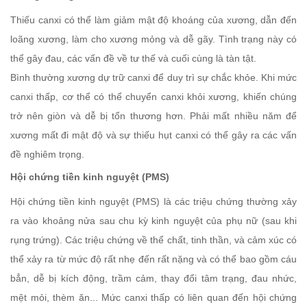
Thiếu canxi có thể làm giảm mật độ khoáng của xương, dẫn đến
loãng xương, làm cho xương mỏng và dễ gãy. Tình trạng này có
thể gây đau, các vấn đề về tư thế và cuối cùng là tàn tật.
Bình thường xương dự trữ canxi để duy trì sự chắc khỏe. Khi mức
canxi thấp, cơ thể có thể chuyển canxi khỏi xương, khiến chúng
trở nên giòn và dễ bị tổn thương hơn. Phải mất nhiều năm để
xương mất đi mật độ và sự thiếu hụt canxi có thể gây ra các vấn
đề nghiêm trọng.
Hội chứng tiền kinh nguyệt (PMS)
Hội chứng tiền kinh nguyệt (PMS) là các triệu chứng thường xảy
ra vào khoảng nửa sau chu kỳ kinh nguyệt của phụ nữ (sau khi
rụng trứng). Các triệu chứng về thể chất, tinh thần, và cảm xúc có
thể xảy ra từ mức độ rất nhẹ đến rất nặng và có thể bao gồm cáu
bẳn, dễ bị kích động, trầm cảm, thay đổi tâm trạng, đau nhức,
mệt mỏi, thèm ăn... Mức canxi thấp có liên quan đến hội chứng