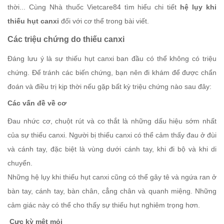
thời... Cùng Nhà thuốc Vietcare84 tìm hiểu chi tiết
hệ lụy khi
thiếu hụt canxi
đối với cơ thể trong bài viết.
Các triệu chứng do thiếu canxi
Đáng lưu ý là sự thiếu hụt canxi ban đầu có thể không có triệu
chứng. Để tránh các biến chứng, bạn nên đi khám để được chẩn
đoán và điều trị kịp thời nếu gặp bất kỳ triệu chứng nào sau đây:
Các vấn đề về cơ
Đau nhức cơ, chuột rút và co thắt là những dấu hiệu sớm nhất
của sự thiếu canxi. Người bị thiếu canxi có thể cảm thấy đau ở đùi
và cánh tay, đặc biệt là vùng dưới cánh tay, khi đi bộ và khi di
chuyển.
Những hệ lụy khi thiếu hụt canxi cũng có thể gây tê và ngứa ran ở
bàn tay, cánh tay, bàn chân, cẳng chân và quanh miệng. Những
cảm giác này có thể cho thấy sự thiếu hụt nghiêm trọng hơn.
Cực kỳ mệt mỏi