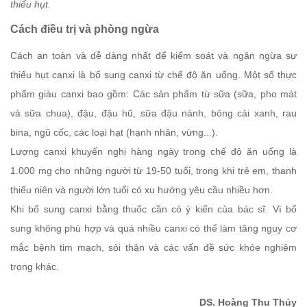
thiếu hụt.
Cách điều trị và phòng ngừa
Cách an toàn và dễ dàng nhất để kiểm soát và ngăn ngừa sự
thiếu hụt canxi là bổ sung canxi từ chế độ ăn uống. Một số thực
phẩm giàu canxi bao gồm: Các sản phẩm từ sữa (sữa, pho mát
và sữa chua), đậu, đậu hũ, sữa đậu nành, bông cải xanh, rau
bina, ngũ cốc, các loại hạt (hạnh nhân, vừng...).
Lượng canxi khuyến nghị hàng ngày trong chế độ ăn uống là
1.000 mg cho những người từ 19-50 tuổi, trong khi trẻ em, thanh
thiếu niên và người lớn tuổi có xu hướng yêu cầu nhiều hơn.
Khi bổ sung canxi bằng thuốc cần có ý kiến của bác sĩ. Vì bổ
sung không phù hợp và quá nhiều canxi có thể làm tăng nguy cơ
mắc bệnh tim mạch, sỏi thận và các vấn đề sức khỏe nghiêm
trọng khác.
DS. Hoàng Thu Thủy