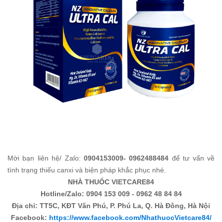
Mời bạn liên hệ/ Zalo:
0904153009- 0962488484
để tư vấn về
tình trạng thiếu canxi và biện pháp khắc phục nhé.
NHÀ THUỐC VIETCARE84
Hotline/Zalo: 0904 153 009 - 0962 48 84 84
Địa chỉ: TT5C, KĐT Văn Phú, P. Phú La, Q. Hà Đông, Hà Nội
Facebook:
https://www.facebook.com/NhathuocVietcare84/