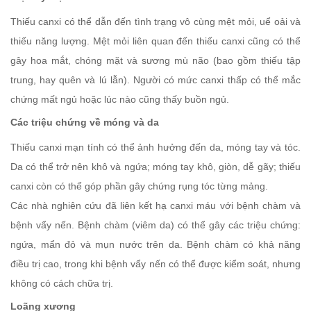
Thiếu canxi có thể dẫn đến tình trạng vô cùng mệt mỏi, uể oải và
thiếu năng lượng. Mệt mỏi liên quan đến thiếu canxi cũng có thể
gây hoa mắt, chóng mặt và sương mù não (bao gồm thiếu tập
trung, hay quên và lú lẫn). Người có mức canxi thấp có thể mắc
chứng mất ngủ hoặc lúc nào cũng thấy buồn ngủ.
Các triệu chứng về móng và da
Thiếu canxi mạn tính có thể ảnh hưởng đến da, móng tay và tóc.
Da có thể trở nên khô và ngứa; móng tay khô, giòn, dễ gãy; thiếu
canxi còn có thể góp phần gây chứng rụng tóc từng mảng.
Các nhà nghiên cứu đã liên kết hạ canxi máu với bệnh chàm và
bệnh vẩy nến. Bệnh chàm (viêm da) có thể gây các triệu chứng:
ngứa, mẩn đỏ và mụn nước trên da. Bệnh chàm có khả năng
điều trị cao, trong khi bệnh vẩy nến có thể được kiểm soát, nhưng
không có cách chữa trị.
Loãng xương