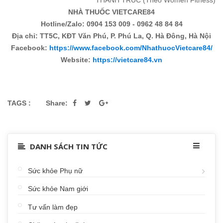
THANH TRÚC (Theo Women Fitness)
NHÀ THUỐC VIETCARE84
Hotline/Zalo: 0904 153 009 - 0962 48 84 84
Địa chỉ: TT5C, KĐT Văn Phú, P. Phú La, Q. Hà Đông, Hà Nội
Facebook:
https://www.facebook.com/NhathuocVietcare84/
Website:
https://vietcare84.vn
TAGS :
Share:
DANH SÁCH TIN TỨC
Sức khỏe Phụ nữ
Sức khỏe Nam giới
Tư vấn làm đẹp