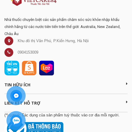
Nhà thuốc chuyên biệt các sản phẩm chăm sóc sức khỏe nhập khẩu
chính hãng từ các nước tiên tiến trên thế giới: Australia, New Zealand,
Châu Âu
Khu đô thị Văn Phú, P.Kiến Hưng, Hà Nội
0904153009
TIN HỮU ÍCH
LIÊN KẾT HỖ TRỢ
(*) Lưu ý: Tác dụng của sản phẩm tuỳ thuộc vào cơ địa mỗi người.