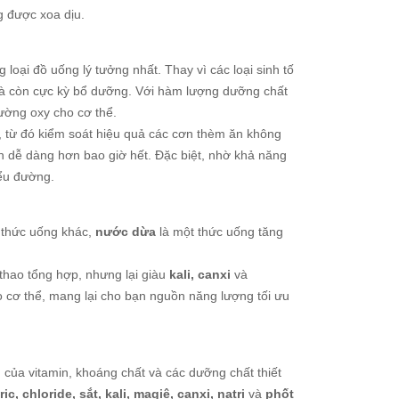
g được xoa dịu.
 loại đồ uống lý tưởng nhất. Thay vì các loại sinh tố
à còn cực kỳ bổ dưỡng. Với hàm lượng dưỡng chất
cường oxy cho cơ thể.
, từ đó kiểm soát hiệu quả các cơn thèm ăn không
n dễ dàng hơn bao giờ hết. Đặc biệt, nhờ khả năng
iểu đường.
i thức uống khác,
nước dừa
là một thức uống tăng
 thao tổng hợp, nhưng lại giàu
kali, canxi
và
 cơ thể, mang lại cho bạn nguồn năng lượng tối ưu
ng của vitamin, khoáng chất và các dưỡng chất thiết
ric, chloride, sắt, kali, magiê, canxi, natri
và
phốt