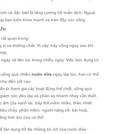
inh và đặc biệt là tăng cường hệ miễn dịch. Ngoài
giúp bạn luôn khỏe mạnh và tràn đầy sức sống.
 Ưu
 rất quan trọng:
g vị và dưỡng chất. Vì vậy, hãy uống ngay sau khi
hất.
gày và liên tục trong nhiều ngày. Việc lạm dụng có
à uống quá nhiều
nước dừa
ngay lập tức, bạn có thể
 nhẹ đến sốt cao.
n bị tham gia các hoạt động thể chất, uống quá
, giảm sức dẻo dai và phản xạ nhanh nhạy cần thiết.
 âm (da xanh tái, bắp thịt mềm nhão, thân nhiệt
 tiêu chảy, phân mềm, người nặng nề, bải hoải,
ăng tính âm của cơ thể.
 tận dụng tối đa những lợi ích của nước dừa -