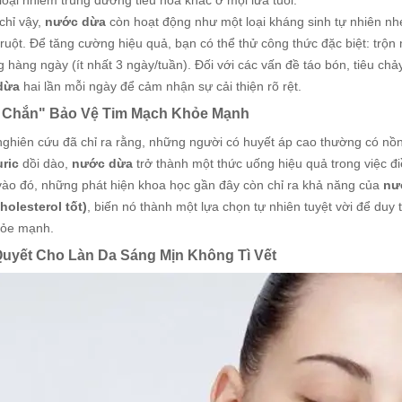
loại nhiễm trùng đường tiêu hóa khác ở mọi lứa tuổi.
chỉ vậy,
nước dừa
còn hoạt động như một loại kháng sinh tự nhiên nhẹ
uột. Để tăng cường hiệu quả, bạn có thể thử công thức đặc biệt: trộn
 hàng ngày (ít nhất 3 ngày/tuần). Đối với các vấn đề táo bón, tiêu ch
dừa
hai lần mỗi ngày để cảm nhận sự cải thiện rõ rệt.
á Chắn" Bảo Vệ Tim Mạch Khỏe Mạnh
nghiên cứu đã chỉ ra rằng, những người có huyết áp cao thường có n
uric
dồi dào,
nước dừa
trở thành một thức uống hiệu quả trong việc đ
ào đó, những phát hiện khoa học gần đây còn chỉ ra khả năng của
nư
holesterol tốt)
, biến nó thành một lựa chọn tự nhiên tuyệt vời để duy 
hỏe mạnh.
 Quyết Cho Làn Da Sáng Mịn Không Tì Vết