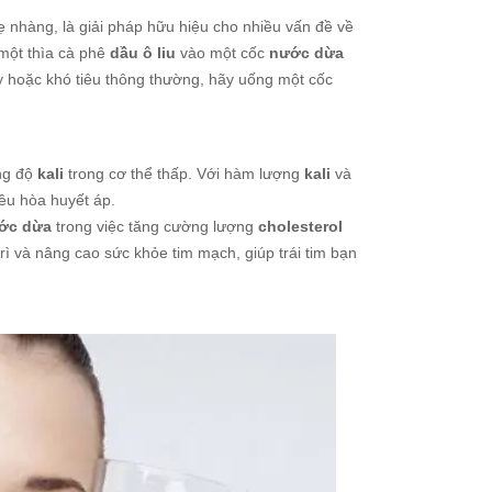
 nhàng, là giải pháp hữu hiệu cho nhiều vấn đề về
 một thìa cà phê
dầu ô liu
vào một cốc
nước dừa
ảy hoặc khó tiêu thông thường, hãy uống một cốc
ồng độ
kali
trong cơ thể thấp. Với hàm lượng
kali
và
iều hòa huyết áp.
ớc dừa
trong việc tăng cường lượng
cholesterol
trì và nâng cao sức khỏe tim mạch, giúp trái tim bạn