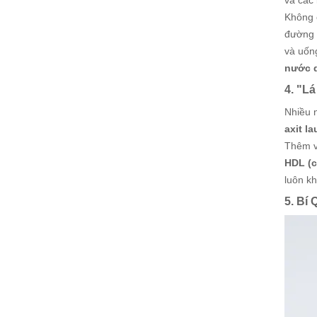
và các 
Không 
đường r
và uống
nước 
4. "L
Nhiều 
axit la
Thêm v
HDL (c
luôn k
5. Bí