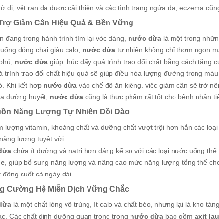
 đi, vết rạn da được cải thiện và các tình trạng ngứa da, eczema cũn
 Trợ Giảm Cân Hiệu Quả & Bền Vững
 đang trong hành trình tìm lại vóc dáng,
nước dừa
là một trong những
 uống đóng chai giàu calo,
nước dừa
tự nhiên không chỉ thơm ngon m
phú,
nước dừa
giúp thúc đẩy quá trình trao đổi chất bằng cách tăng 
á trình trao đổi chất hiệu quả sẽ giúp điều hòa lượng đường trong máu
ó. Khi kết hợp
nước dừa
vào chế độ ăn kiêng, việc giảm cân sẽ trở nê
òa đường huyết,
nước dừa
cũng là thực phẩm rất tốt cho bệnh nhân t
uồn Năng Lượng Tự Nhiên Dồi Dào
m lượng vitamin, khoáng chất và dưỡng chất vượt trội hơn hẳn các loạ
năng lượng tuyệt vời.
dừa
chứa ít đường và natri hơn đáng kể so với các loại nước uống thể
de
, giúp bổ sung năng lượng và nâng cao mức năng lượng tổng thể cho
 động suốt cả ngày dài.
ng Cường Hệ Miễn Dịch Vững Chắc
dừa
là một chất lỏng vô trùng, ít calo và chất béo, nhưng lại là kho tà
ác. Các chất dinh dưỡng quan trọng trong
nước dừa
bao gồm
axit lau