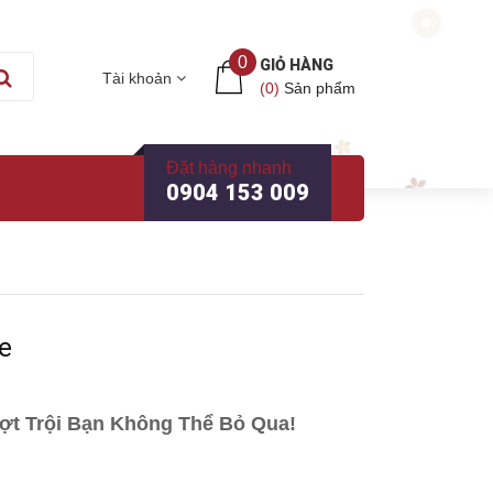
0
GIỎ HÀNG
Tài khoản
(
0
)
Sản phẩm
Đặt hàng nhanh
0904 153 009
ỏe
ợt Trội Bạn Không Thể Bỏ Qua!