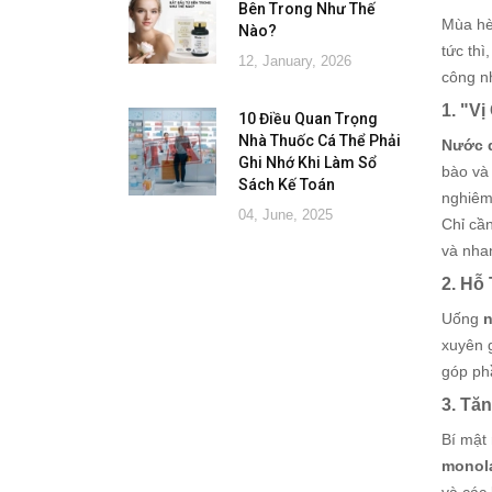
Bên Trong Như Thế
Mùa hè
Nào?
tức thì
12, January, 2026
công n
1. "V
10 Điều Quan Trọng
Nhà Thuốc Cá Thể Phải
Nước 
Ghi Nhớ Khi Làm Sổ
bào và 
Sách Kế Toán
nghiêm 
04, June, 2025
Chỉ cầ
và nha
2. Hỗ
Uống
xuyên g
góp phầ
3. Tă
Bí mật
monol