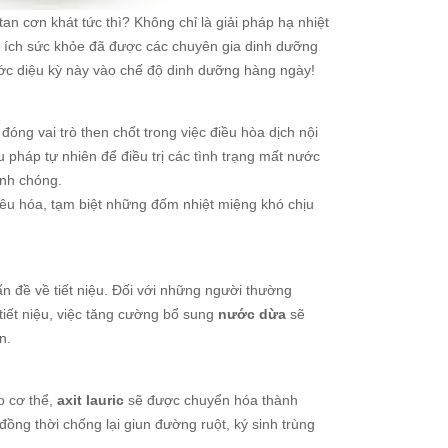
an cơn khát tức thì? Không chỉ là giải pháp hạ nhiệt
i ích sức khỏe đã được các chuyên gia dinh dưỡng
ớc diệu kỳ này vào chế độ dinh dưỡng hàng ngày!
đóng vai trò then chốt trong việc điều hòa dịch nội
 pháp tự nhiên để điều trị các tình trạng mất nước
anh chóng.
iêu hóa, tạm biệt những đốm nhiệt miệng khó chịu
ấn đề về tiết niệu. Đối với những người thường
 tiết niệu, việc tăng cường bổ sung
nước dừa
sẽ
n.
ào cơ thể,
axit lauric
sẽ được chuyển hóa thành
ồng thời chống lại giun đường ruột, ký sinh trùng