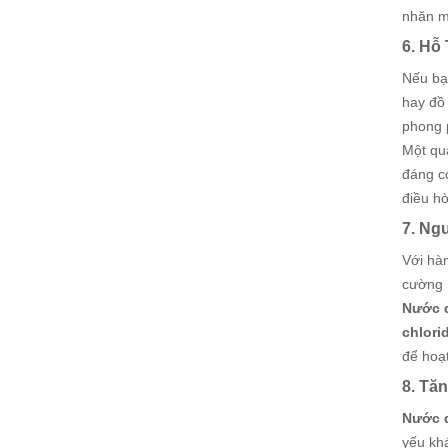
nhăn mờ
6. Hỗ
Nếu bạn
hay đồ
phong 
Một qu
đáng c
điều h
7. Ng
Với hà
cường 
Nước 
chlori
để hoạt
8. Tă
Nước 
yếu kh