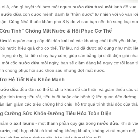
 oi ả, còn gì tuyệt vời hơn một ngụm
nước dừa tươi mát
lạnh để xua t
,
nước dừa
còn được mệnh danh là "thần dược" tự nhiên với vô vàn lợ
hận. Cùng Nhà thuốc khám phá 8 lý do vì sao bạn nên bổ sung loại nư
ị Cứu Tinh" Chống Mất Nước & Hồi Phục Cơ Thể
dừa
là nguồn cung cấp dồi dào
kali
và các khoáng chất thiết yếu khác, 
bù nước hiệu quả cho cơ thể. Từ lâu, nó đã được sử dụng như một liệu
trọng do lỵ, tả, tiêu chảy hay cúm, giúp cân bằng lại chất điện giải nh
n một cốc
nước dừa
mỗi ngày, bạn sẽ giảm đáng kể nguy cơ rối loạn t
nh chóng phục hồi sức khỏe sau những đợt mất nước.
 Trợ Hệ Tiết Niệu Khỏe Mạnh
nước dừa
đều đặn có thể là chìa khóa để cải thiện và giảm thiểu các v
ặp tình trạng tiểu rắt, tiểu buốt hoặc các bệnh lý liên quan đến đường
n làm giảm các triệu chứng khó chịu, hỗ trợ quá trình thải độc của thậ
ng Cường Sức Khỏe Đường Tiêu Hóa Toàn Diện
 nằm ở
axit lauric
- một thành phần quý giá trong
nước dừa
. Khi đi v
aurin
, một hợp chất có khả năng kháng khuẩn, kháng vi-rút mạnh mẽ, đ