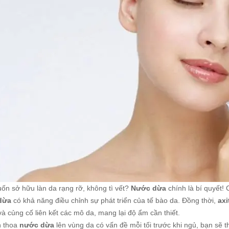
ốn sở hữu làn da rạng rỡ, không tì vết?
Nước dừa
chính là bí quyết
dừa
có khả năng điều chỉnh sự phát triển của tế bào da. Đồng thời,
axi
à củng cố liên kết các mô da, mang lại độ ẩm cần thiết.
n thoa
nước dừa
lên vùng da có vấn đề mỗi tối trước khi ngủ, bạn sẽ t