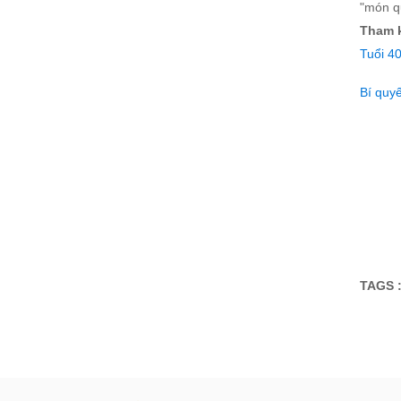
"món qu
Tham k
Tuổi 4
Bí quyế
TAGS 
Đăng ký tư vấn - nhận tin tứ