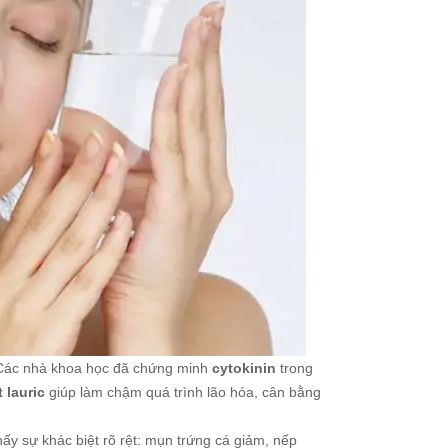
! Các nhà khoa học đã chứng minh
cytokinin
trong
t lauric
giúp làm chậm quá trình lão hóa, cân bằng
hấy sự khác biệt rõ rệt: mụn trứng cá giảm, nếp