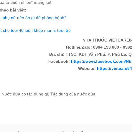
à từ thiên nhiên" mang lại!
hảo bài viết:
0, phụ nữ nên ăn gì để phòng bệnh?
t cho tuổi 40 luôn khỏe mạnh, tươi trẻ
NHÀ THUỐC VIETCARE8
Hotline/Zalo: 0904 153 009 - 0962
Địa chỉ: TT5C, KĐT Văn Phú, P. Phú La, Q
Facebook:
https://www.facebook.com/Nh
Website:
https://vietcare8
:
Nước dừa có tác dụng gì
,
Tác dụng của nước dừa
,
c khuyến mại