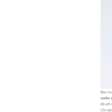
Bạn mu
nước 
độ pH v
Chỉ cầ