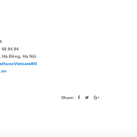
4
 48 84 84
. Hà Đông, Hà Nội
athuocVietcare84/
4.vn
Share: