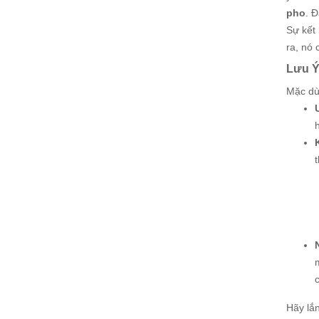
pho
. 
Sự kết
ra, nó 
Lưu Ý
Mặc d
Hãy lắ