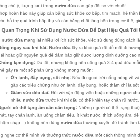
Đáng chú ý, lượng
kali
trong
nước dừa
cao gấp đôi so với chuối!
 hợp hoàn hảo này giúp cân bằng sức khỏe cơ bắp, tim mạch, hệ thần k
còn hỗ trợ quá trình hấp thụ và cân bằng chất lỏng bên trong cơ thể, 
 Quan Trọng Khi Sử Dụng Nước Dừa Để Đạt Hiệu Quả Tối
ù
nước dừa
mang lại nhiều lợi ích sức khỏe, việc sử dụng đúng cách là
Uống ngay sau khi hái:
Nước dừa
lấy ra khỏi quả rất dễ mất đi hươn
hái hoặc giữ nguyên quả để đảm bảo giữ được lượng dinh dưỡng cao n
Không lạm dụng:
Dù tốt, nhưng không nên uống quá 3-4 quả dừa mỗi n
thể gây ra một số phản ứng không mong muốn:
Ớn lạnh, đầy bụng, sốt nhẹ:
Nếu đi ngoài trời nắng nóng về v
gặp các triệu chứng như ớn lạnh, đầy bụng, hoặc thậm chí là sốt
Giảm sức dẻo dai:
Đối với vận động viên hoặc những người chuẩ
nhiều
nước dừa
trước khi thi đấu có thể khiến tay chân rũ nước
Người có thể tạng âm cần cẩn trọng:
Những người có thể trạng thuộc
mát, tay chân lạnh, ăn uống chậm tiêu, ít khát nước, thích uống ấm, dễ
chậm chạp…) không nên dùng
nước dừa
thường xuyên để tránh làm t
ng nghe cơ thể mình và thưởng thức
nước dừa
một cách thông minh để