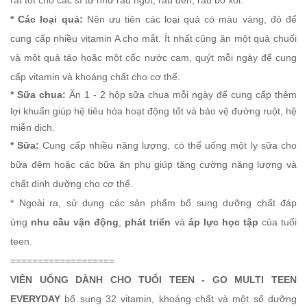
rất tốt cho các sĩ tử như rau ngót, rau dền, rau bó xôi.
* Các loại quả:
Nên ưu tiên các loại quả có màu vàng, đỏ để
cung cấp nhiều vitamin A cho mắt. Ít nhất cũng ăn một quả chuối
và một quả táo hoặc một cốc nước cam, quýt mỗi ngày để cung
cấp vitamin và khoáng chất cho cơ thể.
* Sữa chua:
Ăn 1 - 2 hộp sữa chua mỗi ngày để cung cấp thêm
lợi khuẩn giúp hệ tiêu hóa hoạt động tốt và bảo vệ đường ruột, hệ
miễn dịch.
* Sữa:
Cung cấp nhiều năng lượng, có thể uống một ly sữa cho
bữa đêm hoặc các bữa ăn phụ giúp tăng cường năng lượng và
chất dinh dưỡng cho cơ thể.
* Ngoài ra, sử dụng các sản phẩm bổ sung dưỡng chất đáp
ứng
nhu cầu vận động
,
phát triển
và
áp lực học tập
của tuổi
teen.
===================
VIÊN UỐNG DÀNH CHO TUỔI TEEN - GO MULTI TEEN
EVERYDAY
bổ sung 32 vitamin, khoáng chất và một số dưỡng