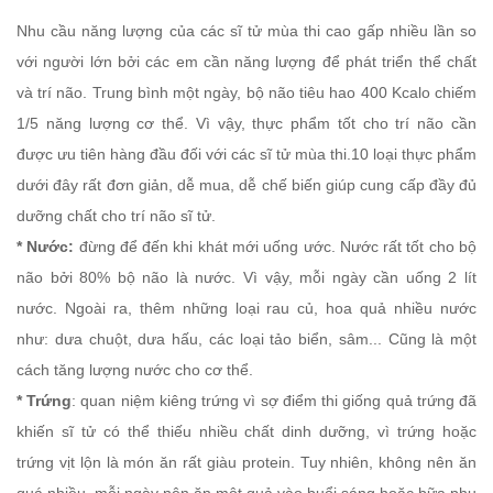
Nhu cầu năng lượng của các sĩ tử mùa thi cao gấp nhiều lần so
với người lớn bởi các em cần năng lượng để phát triển thể chất
và trí não. Trung bình một ngày, bộ não tiêu hao 400 Kcalo chiếm
1/5 năng lượng cơ thể. Vì vậy, thực phẩm tốt cho trí não cần
được ưu tiên hàng đầu đối với các sĩ tử mùa thi.10 loại thực phẩm
dưới đây rất đơn giản, dễ mua, dễ chế biến giúp cung cấp đầy đủ
dưỡng chất cho trí não sĩ tử.
* Nước:
đừng để đến khi khát mới uống ước. Nước rất tốt cho bộ
não bởi 80% bộ não là nước. Vì vậy, mỗi ngày cần uống 2 lít
nước. Ngoài ra, thêm những loại rau củ, hoa quả nhiều nước
như: dưa chuột, dưa hấu, các loại tảo biển, sâm... Cũng là một
cách tăng lượng nước cho cơ thể.
* Trứng
: quan niệm kiêng trứng vì sợ điểm thi giống quả trứng đã
khiến sĩ tử có thể thiếu nhiều chất dinh dưỡng, vì trứng hoặc
trứng vịt lộn là món ăn rất giàu protein. Tuy nhiên, không nên ăn