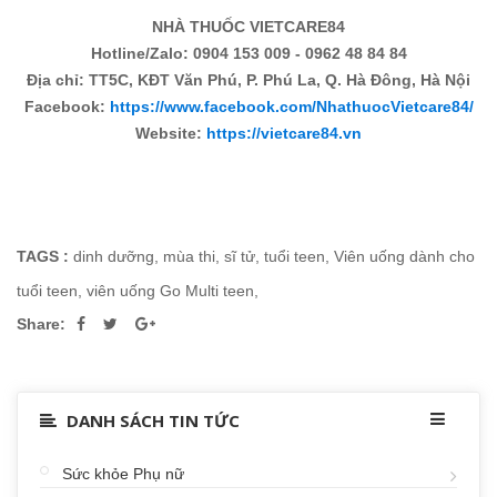
NHÀ THUỐC VIETCARE84
Hotline/Zalo: 0904 153 009 - 0962 48 84 84
Địa chỉ: TT5C, KĐT Văn Phú, P. Phú La, Q. Hà Đông, Hà Nội
Facebook:
https://www.facebook.com/NhathuocVietcare84/
Website:
https://vietcare84.vn
TAGS :
dinh dưỡng
,
mùa thi
,
sĩ tử
,
tuổi teen
,
Viên uống dành cho
tuổi teen
,
viên uống Go Multi teen
,
Share:
DANH SÁCH TIN TỨC
Sức khỏe Phụ nữ