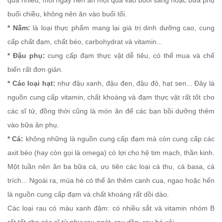
quá nhiều, mỗi ngày nên ăn một quả vào buổi sáng hoặc bữa phụ
buổi chiều, không nên ăn vào buổi tối.
* Nấm:
là loại thực phẩm mang lại giá trị dinh dưỡng cao, cung
cấp chất đạm, chất béo, carbohydrat và vitamin...
* Đậu phụ:
cung cấp đạm thực vật dễ tiêu, có thể mua và chế
biến rất đơn giản.
* Các loại hạt:
như đậu xanh, đậu đen, đậu đỏ, hạt sen... Đây là
nguồn cung cấp vitamin, chất khoáng và đạm thực vật rất tốt cho
các sĩ tử, đồng thời cũng là món ăn để các bạn bồi dưỡng thêm
vào bữa ăn phụ.
* Cá:
không những là nguồn cung cấp đạm mà còn cung cấp các
axit béo (hay còn gọi là omega) có lợi cho hệ tim mạch, thần kinh.
Một tuần nên ăn ba bữa cá, ưu tiên các loại cá thu, cá basa, cá
trích... Ngoài ra, mùa hè có thể ăn thêm canh cua, ngao hoặc hến
là nguồn cung cấp đạm và chất khoáng rất dồi dào.
Các loại rau có màu xanh đậm: có nhiều sắt và vitamin nhóm B