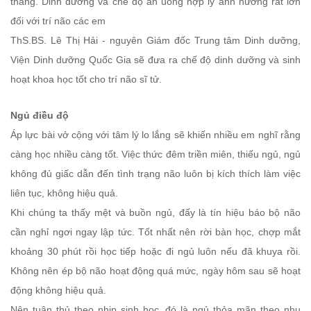
thẳng. Dinh dưỡng và chế độ ăn uống hợp lý ảnh hưởng rất lớn
đối với trí não các em
ThS.BS. Lê Thị Hải - nguyên Giám đốc Trung tâm Dinh dưỡng,
Viện Dinh dưỡng Quốc Gia sẽ đưa ra chế độ dinh dưỡng và sinh
hoạt khoa học tốt cho trí não sĩ tử.
Ngủ điều độ
Áp lực bài vở cộng với tâm lý lo lắng sẽ khiến nhiều em nghĩ rằng
càng học nhiều càng tốt. Việc thức đêm triền miên, thiếu ngủ, ngủ
không đủ giấc dẫn đến tình trạng não luôn bị kích thích làm việc
liên tục, không hiệu quả.
Khi chúng ta thấy mệt và buồn ngủ, đấy là tín hiệu báo bộ não
cần nghỉ ngơi ngay lập tức. Tốt nhất nên rời bàn học, chợp mắt
khoảng 30 phút rồi học tiếp hoặc đi ngủ luôn nếu đã khuya rồi.
Không nên ép bộ não hoạt động quá mức, ngày hôm sau sẽ hoạt
động không hiệu quả.
Nên tuân thủ theo nhịp sinh học, đó là ngủ thỏa mãn theo nhu