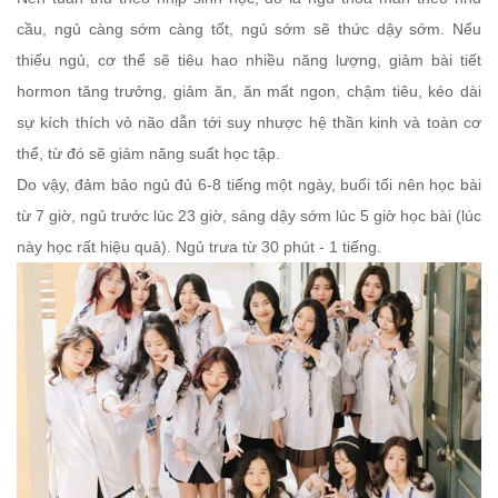
cầu, ngủ càng sớm càng tốt, ngủ sớm sẽ thức dậy sớm. Nếu
thiếu ngủ, cơ thể sẽ tiêu hao nhiều năng lượng, giảm bài tiết
hormon tăng trưởng, giảm ăn, ăn mất ngon, chậm tiêu, kéo dài
sự kích thích vỏ não dẫn tới suy nhược hệ thần kinh và toàn cơ
thể, từ đó sẽ giảm năng suất học tập.
Do vậy, đảm bảo ngủ đủ 6-8 tiếng một ngày, buổi tối nên học bài
từ 7 giờ, ngủ trước lúc 23 giờ, sáng dậy sớm lúc 5 giờ học bài (lúc
này học rất hiệu quả). Ngủ trưa từ 30 phút - 1 tiếng.