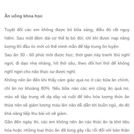
Ăn uống khoa học
Tuyệt đối các em không được bỏ bữa sáng, điều đó rất nguy
hiểm. Sau một đêm dài cơ thể bị bỏ đói, chỉ khi được nạp năng
lượng thì đầu óc mới có thể minh mẫn để tập trung ôn luyện.
Sau ăn 30 - 60 phút mới được học, thời gian này tranh thủ nghỉ
ngơi, đi dạo nhẹ nhàng, hít thở sâu, theo dõi hơi thở để không
nghĩ ngợi cho não thực sự được nghỉ.
Không nên ăn đến khi thấy cảm giác quá no ở các bữa ăn chính,
chỉ ăn no khoảng 80%. Nếu bữa nào các em cũng ăn quá no,
máu sẽ tập trung về dạ dày và ruột để tiêu hóa lượng thức ăn
thừa nên sẽ giảm lượng máu lên não dễ dẫn tới buồn ngủ, do đó
khả năng tiếp thu bài vở sẽ giảm.
Gần đến ngày thi, các em không nên ăn các thức ăn lạ khó tiêu
hóa hoặc những loại thức ăn đã từng gây rắc rối đối với bản thân