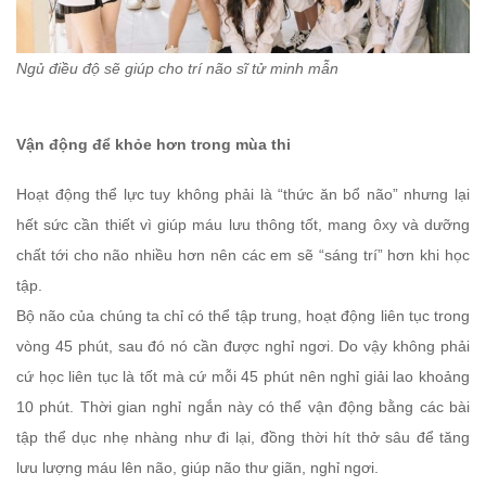
Ngủ điều độ sẽ giúp cho trí não sĩ tử minh mẫn
Vận động để khỏe hơn trong mùa thi
Hoạt động thể lực tuy không phải là “thức ăn bổ não” nhưng lại
hết sức cần thiết vì giúp máu lưu thông tốt, mang ôxy và dưỡng
chất tới cho não nhiều hơn nên các em sẽ “sáng trí” hơn khi học
tập.
Bộ não của chúng ta chỉ có thể tập trung, hoạt động liên tục trong
vòng 45 phút, sau đó nó cần được nghỉ ngơi. Do vậy không phải
cứ học liên tục là tốt mà cứ mỗi 45 phút nên nghỉ giải lao khoảng
10 phút. Thời gian nghỉ ngắn này có thể vận động bằng các bài
tập thể dục nhẹ nhàng như đi lại, đồng thời hít thở sâu để tăng
lưu lượng máu lên não, giúp não thư giãn, nghỉ ngơi.