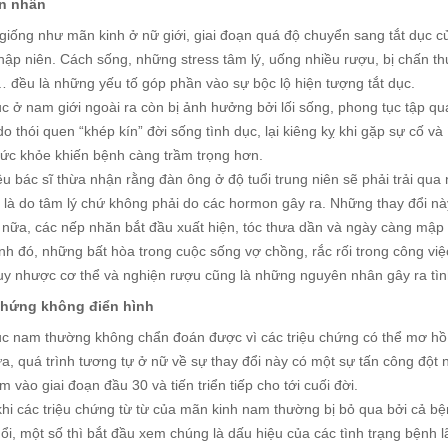
n nhân
giống như mãn kinh ở nữ giới, giai đoạn quá độ chuyển sang tắt dục c
hập niên. Cách sống, những stress tâm lý, uống nhiều rượu, bị chấn th
 đều là những yếu tố góp phần vào sự bộc lộ hiện tượng tắt dục.
c ở nam giới ngoài ra còn bị ảnh hưởng bởi lối sống, phong tục tập q
o thói quen “khép kín” đời sống tình dục, lại kiêng kỵ khi gặp sự cố 
ức khỏe khiến bệnh càng trầm trọng hơn.
u bác sĩ thừa nhận rằng đàn ông ở độ tuổi trung niên sẽ phải trải qua
y là do tâm lý chứ không phải do các hormon gây ra. Những thay đổi n
 nữa, các nếp nhăn bắt đầu xuất hiện, tóc thưa dần và ngày càng mập 
h đó, những bất hòa trong cuộc sống vợ chồng, rắc rối trong công việc
suy nhược cơ thể và nghiện rượu cũng là những nguyên nhân gây ra tìn
chứng không điển hình
c nam thường không chẩn đoán được vì các triệu chứng có thể mơ hồ v
a, quá trình tương tự ở nữ về sự thay đổi này có một sự tấn công đột
m vào giai đoạn đầu 30 và tiến triển tiếp cho tới cuối đời.
hi các triệu chứng từ từ của mãn kinh nam thường bị bỏ qua bởi cả bệ
uổi, một số thì bắt đầu xem chúng là dấu hiệu của các tình trạng bệnh 