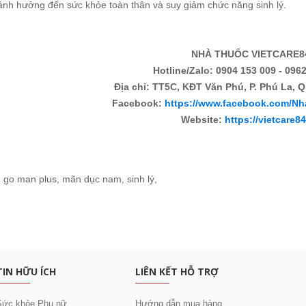
 ảnh hưởng đến sức khỏe toàn thân và suy giảm chức năng sinh lý.
NHÀ THUỐC VIETCARE8
Hotline/Zalo: 0904 153 009 - 0962
Địa chỉ: TT5C, KĐT Văn Phú, P. Phú La, Q
Facebook:
https://www.facebook.com/Nh
Website:
https://vietcare8
:
go man plus
,
mãn dục nam
,
sinh lý
,
c khuyến mại
TIN HỮU ÍCH
LIÊN KẾT HỖ TRỢ
Sức khỏe Phụ nữ
Hướng dẫn mua hàng