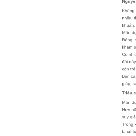
Nguyê
Không 
nhiều t
khuẩn…
Mãn dụ
Đông, d
khám s
Có nhiề
đổi nà
còn trẻ
Bên cạn
giáp, 
Triệu 
Mãn dụ
Hơn nữ
suy giả
Trong k
ta có t