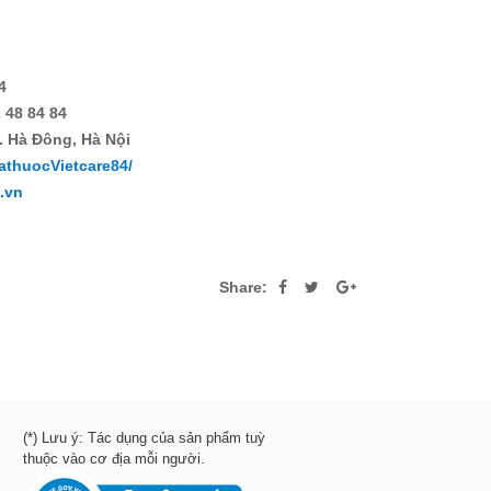
4
 48 84 84
. Hà Đông, Hà Nội
athuocVietcare84/
4.vn
Share:
(*) Lưu ý: Tác dụng của sản phẩm tuỳ
thuộc vào cơ địa mỗi người.