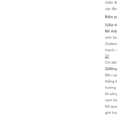
chẩn đ
xác địn
Biện p
1)Sử d
Bổ th
sinh lự
Zealan
mạnh, 
Chi ti
2)Sốn
Bên cạn
thẳng k
hưởng đ
lối số
nam hi
Đã qua 
giới h