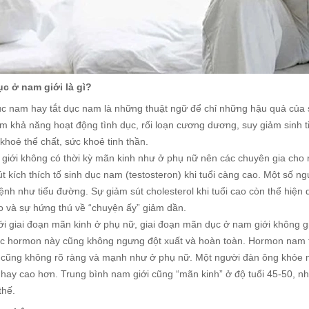
c ở nam giới là gì?
c nam hay tắt dục nam là những thuật ngữ để chỉ những hậu quả của s
ảm khả năng hoạt động tình dục, rối loạn cương dương, suy giảm sinh 
khoẻ thể chất, sức khoẻ tinh thần.
 giới không có thời kỳ mãn kinh như ở phụ nữ nên các chuyên gia cho 
t kích thích tố sinh dục nam (testosteron) khi tuổi càng cao. Một số 
nh như tiểu đường. Sự giảm sút cholesterol khi tuổi cao còn thể hiện 
o và sự hứng thú về “chuyện ấy” giảm dần.
i giai đoạn mãn kinh ở phụ nữ, giai đoạn mãn dục ở nam giới không gi
ác hormon này cũng không ngưng đột xuất và hoàn toàn. Hormon nam te
 cũng không rõ ràng và mạnh như ở phụ nữ. Một người đàn ông khỏe mạ
 hay cao hơn. Trung bình nam giới cũng “mãn kinh” ở độ tuổi 45-50, n
thế.