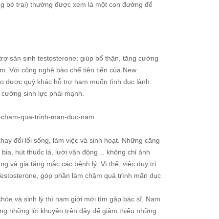
g bé trai) thường được xem là một con đường để
rợ sản sinh testosterone; giúp bổ thận, tăng cường
am. Với công nghệ bào chế tiên tiến của New
 dược quý khác hỗ trợ ham muốn tình dục lành
 cường sinh lực phái mạnh.
am-cham-qua-trinh-man-duc-nam
hay đổi lối sống, làm việc và sinh hoạt. Những căng
bia, hút thuốc lá, lười vận động… không chỉ ảnh
 và gia tăng mắc các bệnh lý. Vì thế, việc duy trì
 Testosterone, góp phần làm chậm quá trình mãn dục
khỏe và sinh lý thì nam giới mới tìm gặp bác sĩ. Nam
ng những lời khuyên trên đây để giảm thiểu những