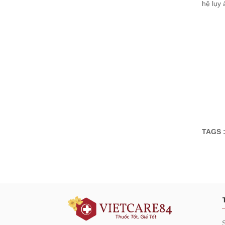
hệ lụy
TAGS 
Đăng ký tư vấn - nhận tin tứ