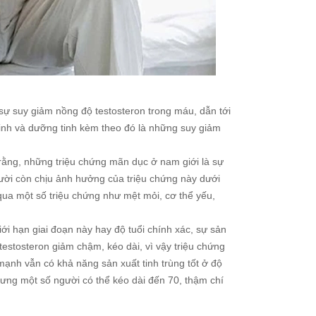
ự suy giảm nồng độ testosteron trong máu, dẫn tới
tinh và dưỡng tinh kèm theo đó là những suy giảm
rằng, những triệu chứng mãn dục ở nam giới là sự
người còn chịu ảnh hưởng của triệu chứng này dưới
qua một số triệu chứng như mệt mỏi, cơ thể yếu,
ới hạn giai đoạn này hay độ tuổi chính xác, sự sản
stosteron giảm chậm, kéo dài, vì vậy triệu chứng
nh vẫn có khả năng sản xuất tinh trùng tốt ở độ
hưng một số người có thể kéo dài đến 70, thậm chí