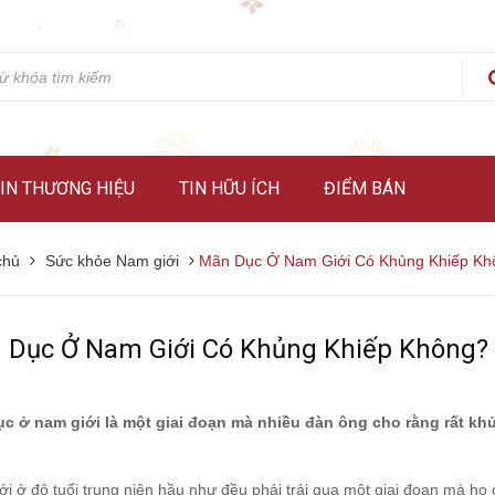
IN THƯƠNG HIỆU
TIN HỮU ÍCH
ĐIỂM BÁN
chủ
Sức khỏe Nam giới
Mãn Dục Ở Nam Giới Có Khủng Khiếp Kh
 Dục Ở Nam Giới Có Khủng Khiếp Không?
c ở nam giới là một giai đoạn mà nhiều đàn ông cho rằng rất kh
i ở độ tuổi trung niên hầu như đều phải trải qua một giai đoạn mà họ 