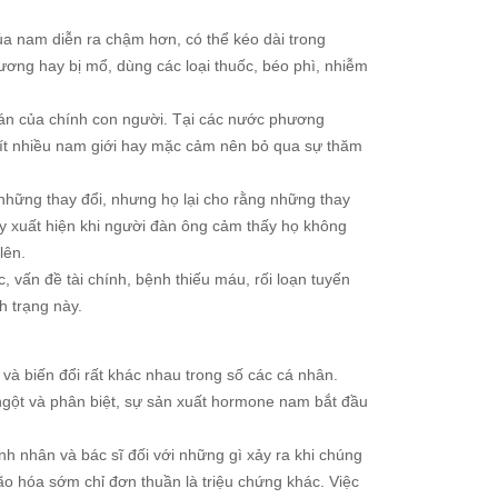
ủa nam diễn ra chậm hơn, có thể kéo dài trong
ương hay bị mổ, dùng các loại thuốc, béo phì, nhiễm
uán của chính con người. Tại các nước phương
và ít nhiều nam giới hay mặc cảm nên bỏ qua sự thăm
 những thay đổi, nhưng họ lại cho rằng những thay
ày xuất hiện khi người đàn ông cảm thấy họ không
lên.
, vấn đề tài chính, bệnh thiếu máu, rối loạn tuyến
h trạng này.
à biến đổi rất khác nhau trong số các cá nhân.
 ngột và phân biệt, sự sản xuất hormone nam bắt đầu
nh nhân và bác sĩ đối với những gì xảy ra khi chúng
lão hóa sớm chỉ đơn thuần là triệu chứng khác. Việc