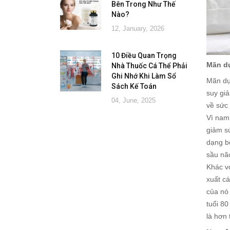
Bên Trong Như Thế
Nào?
12, January, 2026
10 Điều Quan Trọng
Mãn dụ
Nhà Thuốc Cá Thể Phải
Ghi Nhớ Khi Làm Sổ
Mãn dụ
Sách Kế Toán
suy gi
04, June, 2025
về sức 
Vì nam
giảm sú
dạng bệ
sầu nã
Khác vớ
xuất c
của nó
tuổi 80
là hơn 