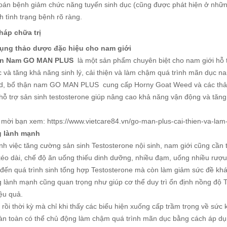
oán bệnh giảm chức năng tuyến sinh dục (cũng được phát hiện ở nhữn
h tình trạng bệnh rõ ràng.
háp chữa trị
ụng thảo dược đặc hiệu cho nam giới
ận Nam GO MAN PLUS
là một sản phẩm chuyên biệt cho nam giới hỗ t
c và tăng khả năng sinh lý, cải thiện và làm chậm quá trình mãn dục n
d, bổ thận nam GO MAN PLUS cung cấp Horny Goat Weed và các thảo
hỗ trợ sản sinh testosterone giúp nâng cao khả năng vận động và tăng
ết mời bạn xem: https://www.vietcare84.vn/go-man-plus-cai-thien-va-l
g lành mạnh
h việc tăng cường sản sinh Testosterone nội sinh, nam giới cũng cần t
éo dài, chế độ ăn uống thiếu dinh dưỡng, nhiều đạm, uống nhiều rượu 
ến quá trình sinh tổng hợp Testosterone mà còn làm giảm sức đề kháng
ng lành mạnh cũng quan trọng như giúp cơ thể duy trì ổn định nồng độ
ệu quả.
rồi thời kỳ mà chỉ khi thấy các biểu hiện xuống cấp trầm trọng về sức 
oàn toàn có thể chủ động làm chậm quá trình mãn dục bằng cách áp dụ