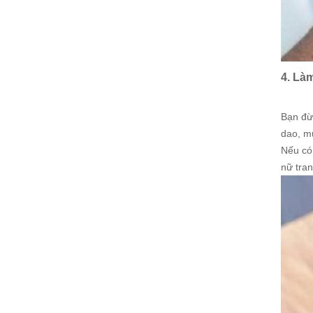
4. Là
Bạn đừ
dao, m
Nếu có
nữ tra