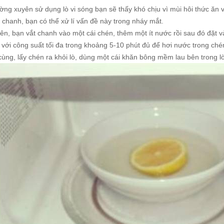
ờng xuyên sử dụng lò vi sóng bạn sẽ thấy khó chịu vì mùi hôi thức ăn 
 chanh, bạn có thể xử lí vấn đề này trong nháy mắt.
iên, bạn vắt chanh vào một cái chén, thêm một ít nước rồi sau đó đặt v
ò với công suất tối đa trong khoảng 5-10 phút đủ để hơi nước trong ch
cùng, lấy chén ra khỏi lò, dùng một cái khăn bông mềm lau bên trong lò