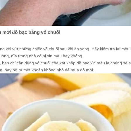
m mới đồ bạc bằng vỏ chuối
ng vội vứt những chiếc vỏ chuối sau khi ăn xong. Hãy kiểm tra lại mộ
uỗng, nĩa trong nhà có bị xỉn màu hay không.
, bạn chỉ cần dùng vỏ chuối chà xát khắp đồ bạc xỉn màu là chúng sẽ s
ng, hay bỏ ra một khoản không nhỏ để mua đồ mới.