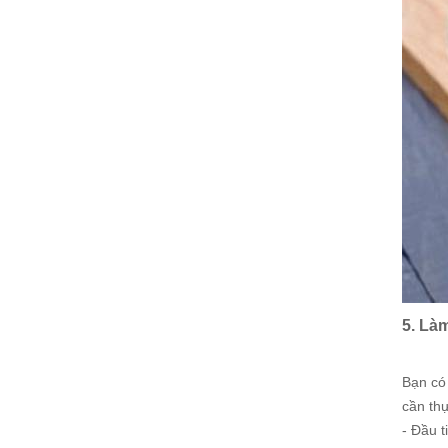
5. Là
Bạn có 
cần th
- Đầu t