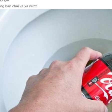
một giờ
ằng bàn chải và xả nước.