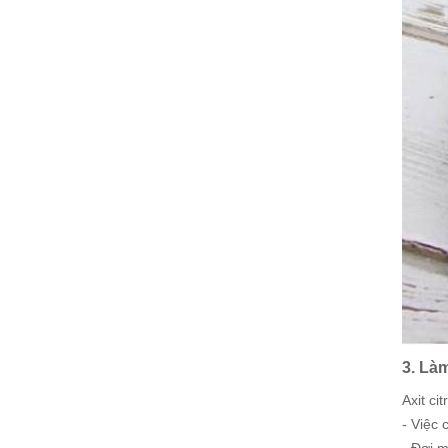
3. Là
Axit ci
- Việc 