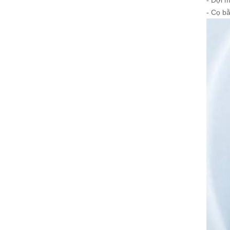
- Đợi 
- Cọ b