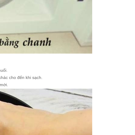
muối.
 khác cho đến khi sạch.
 mới.