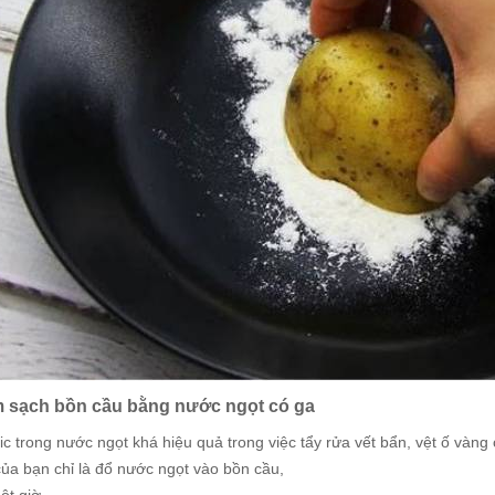
m sạch bồn cầu bằng nước ngọt có ga
tric trong nước ngọt khá hiệu quả trong việc tẩy rửa vết bẩn, vệt ố và
của bạn chỉ là đổ nước ngọt vào bồn cầu,