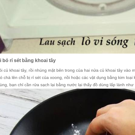
i bỏ rỉ sét bằng khoai tây
ôi củ khoai tây, rồi nhúng mặt bên trong của hai nửa củ khoai tây vào 
ó chà lên chỗ bị rỉ sét của xoong, nồi hoặc các vật dụng bằng kim loại
ùng, bạn chỉ cần rửa sạch lại bằng nước lại thấy đồ dùng lấp lánh như