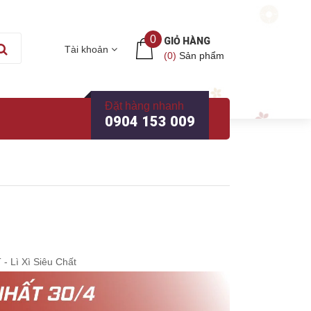
0
GIỎ HÀNG
Tài khoản
(
0
)
Sản phẩm
Đặt hàng nhanh
0904 153 009
Lì Xì Siêu Chất