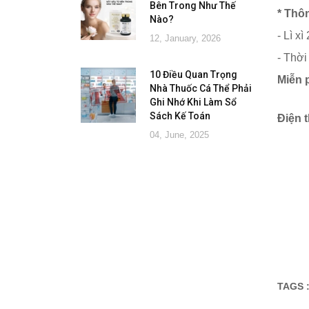
Bên Trong Như Thế
* Thôn
Nào?
- Lì x
12, January, 2026
- Thời
10 Điều Quan Trọng
Miễn 
Nhà Thuốc Cá Thể Phải
Ghi Nhớ Khi Làm Sổ
Sách Kế Toán
Điện t
04, June, 2025
TAGS 