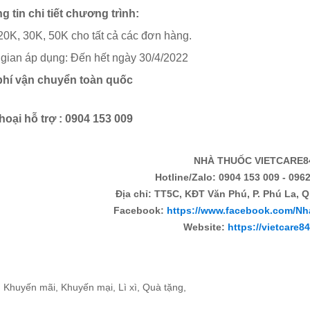
g tin chi tiết chương trình:
ì 20K, 30K, 50K cho tất cả các đơn hàng.
 gian áp dụng: Đến hết ngày 30/4/2022
phí vận chuyển toàn quốc
hoại hỗ trợ : 0904 153 009
NHÀ THUỐC VIETCARE8
Hotline/Zalo: 0904 153 009 - 0962
Địa chỉ: TT5C, KĐT Văn Phú, P. Phú La, Q
Facebook:
https://www.facebook.com/Nh
Website:
https://vietcare8
:
Khuyến mãi
,
Khuyến mại
,
Lì xì
,
Quà tặng
,