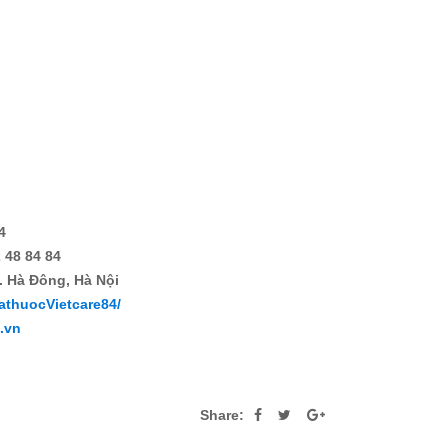
4
 48 84 84
. Hà Đông, Hà Nội
athuocVietcare84/
4.vn
Share: