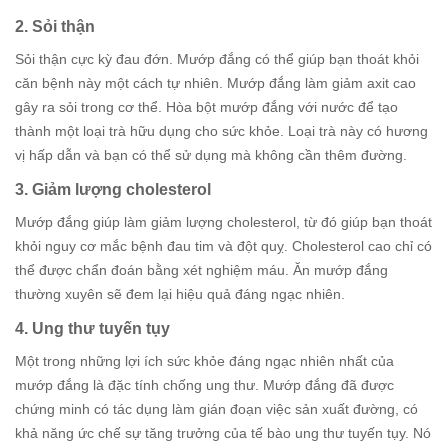
2. Sỏi thận
Sỏi thận cực kỳ đau đớn. Mướp đắng có thể giúp bạn thoát khỏi
căn bệnh này một cách tự nhiên. Mướp đắng làm giảm axit cao
gây ra sỏi trong cơ thể. Hòa bột mướp đắng với nước để tạo
thành một loại trà hữu dụng cho sức khỏe. Loại trà này có hương
vị hấp dẫn và bạn có thể sử dụng mà không cần thêm đường.
3. Giảm lượng cholesterol
Mướp đắng giúp làm giảm lượng cholesterol, từ đó giúp bạn thoát
khỏi nguy cơ mắc bệnh đau tim và đột quỵ. Cholesterol cao chỉ có
thể được chẩn đoán bằng xét nghiệm máu. Ăn mướp đắng
thường xuyên sẽ đem lại hiệu quả đáng ngạc nhiên.
4. Ung thư tuyến tụy
Một trong những lợi ích sức khỏe đáng ngạc nhiên nhất của
mướp đắng là đặc tính chống ung thư. Mướp đắng đã được
chứng minh có tác dụng làm gián đoạn việc sản xuất đường, có
khả năng ức chế sự tăng trưởng của tế bào ung thư tuyến tụy. Nó