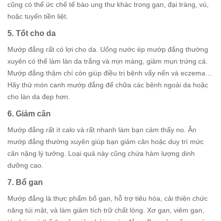
cũng có thể ức chế tế bào ung thư khác trong gan, đại tràng, vú,
hoặc tuyến tiền liệt.
5. Tốt cho da
Mướp đắng rất có lợi cho da. Uống nước ép mướp đắng thường
xuyên có thể làm làn da trắng và mịn màng, giảm mụn trứng cá.
Mướp đắng thậm chí còn giúp điều trị bệnh vẩy nến và eczema…
Hãy thử món canh mướp đắng để chữa các bệnh ngoài da hoặc
cho làn da đẹp hơn.
6. Giảm cân
Mướp đắng rất ít calo và rất nhanh làm bạn cảm thấy no. Ăn
mướp đắng thường xuyên giúp bạn giảm cân hoặc duy trì mức
cân nặng lý tưởng. Loại quả này cũng chứa hàm lượng dinh
dưỡng cao.
7. Bổ gan
Mướp đắng là thực phẩm bổ gan, hỗ trợ tiêu hóa, cải thiện chức
năng túi mật, và làm giảm tích trữ chất lỏng. Xơ gan, viêm gan,