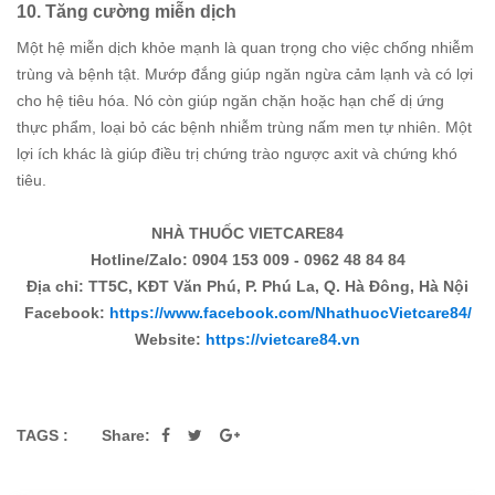
10. Tăng cường miễn dịch
Một hệ miễn dịch khỏe mạnh là quan trọng cho việc chống nhiễm
trùng và bệnh tật. Mướp đắng giúp ngăn ngừa cảm lạnh và có lợi
cho hệ tiêu hóa. Nó còn giúp ngăn chặn hoặc hạn chế dị ứng
thực phẩm, loại bỏ các bệnh nhiễm trùng nấm men tự nhiên. Một
lợi ích khác là giúp điều trị chứng trào ngược axit và chứng khó
tiêu.
NHÀ THUỐC VIETCARE84
Hotline/Zalo: 0904 153 009 - 0962 48 84 84
Địa chỉ: TT5C, KĐT Văn Phú, P. Phú La, Q. Hà Đông, Hà Nội
Facebook:
https://www.facebook.com/NhathuocVietcare84/
Website:
https://vietcare84.vn
TAGS :
Share: