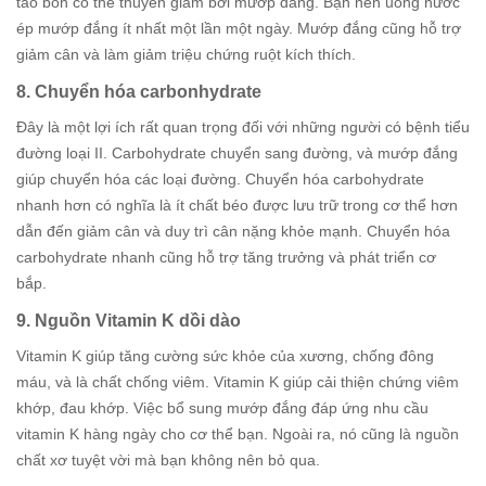
táo bón có thể thuyên giảm bởi mướp đắng. Bạn nên uống nước
ép mướp đắng ít nhất một lần một ngày. Mướp đắng cũng hỗ trợ
giảm cân và làm giảm triệu chứng ruột kích thích.
8. Chuyển hóa carbonhydrate
Đây là một lợi ích rất quan trọng đối với những người có bệnh tiểu
đường loại II. Carbohydrate chuyển sang đường, và mướp đắng
giúp chuyển hóa các loại đường. Chuyển hóa carbohydrate
nhanh hơn có nghĩa là ít chất béo được lưu trữ trong cơ thể hơn
dẫn đến giảm cân và duy trì cân nặng khỏe mạnh. Chuyển hóa
carbohydrate nhanh cũng hỗ trợ tăng trưởng và phát triển cơ
bắp
.
9. Nguồn Vitamin K dồi dào
Vitamin K giúp tăng cường sức khỏe của xương, chống đông
máu, và là chất chống viêm. Vitamin K giúp cải thiện chứng viêm
khớp, đau khớp. Việc bổ sung mướp đắng đáp ứng nhu cầu
vitamin K hàng ngày cho cơ thể bạn. Ngoài ra, nó cũng là nguồn
chất xơ tuyệt vời mà bạn không nên bỏ qua.