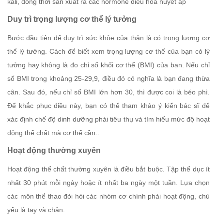
kali, đồng thời sản xuất ra các hormone điều hòa huyết áp
Duy trì trọng lượng cơ thể lý tưởng
Bước đầu tiên để duy trì sức khỏe của thận là có trọng lượng cơ
thể lý tưởng. Cách để biết xem trọng lượng cơ thể của bạn có lý
tưởng hay không là đo chỉ số khối cơ thể (BMI) của bạn. Nếu chỉ
số BMI trong khoảng 25-29,9, điều đó có nghĩa là bạn đang thừa
cân. Sau đó, nếu chỉ số BMI lớn hơn 30, thì được coi là béo phì.
Để khắc phục điều này, bạn có thể tham khảo ý kiến bác sĩ để
xác định chế độ dinh dưỡng phải tiêu thụ và tìm hiểu mức độ hoạt
động thể chất mà cơ thể cần..
Hoạt động thường xuyên
Hoạt động thể chất thường xuyên là điều bắt buộc. Tập thể dục ít
nhất 30 phút mỗi ngày hoặc ít nhất ba ngày một tuần. Lựa chọn
các môn thể thao đòi hỏi các nhóm cơ chính phải hoạt động, chủ
yếu là tay và chân.