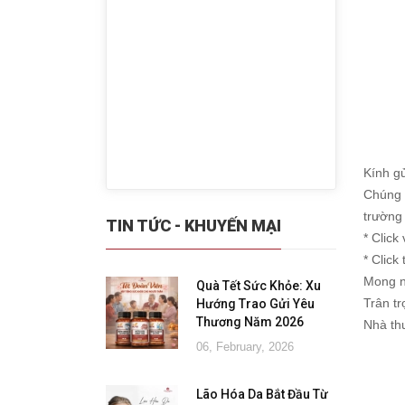
Kính g
Chúng 
trường
TIN TỨC - KHUYẾN MẠI
* Click
* Click
Mong n
Quà Tết Sức Khỏe: Xu
Trân t
Hướng Trao Gửi Yêu
Thương Năm 2026
Nhà th
06, February, 2026
Lão Hóa Da Bắt Đầu Từ