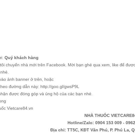
ửi:
Quý khách hàng
tôi chuyển nhà mới trên Facebook. Mời bạn ghé qua xem, like để được 
 nhé.
 vào ảnh banner ở trên, hoặc
 theo đường dẫn này: http://goo.gl/gwsP9L
hận được đóng góp và ủng hộ của các bạn nhé.
rọng
uốc Vietcare84.vn
NHÀ THUỐC VIETCARE8
Hotline/Zalo: 0904 153 009 - 0962
Địa chỉ: TT5C, KĐT Văn Phú, P. Phú La, Q