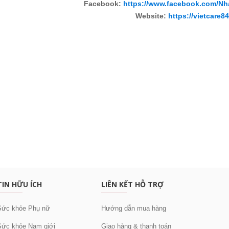
Facebook:
https://www.facebook.com/Nh
Website:
https://vietcare8
:
c khuyến mại
TIN HỮU ÍCH
LIÊN KẾT HỖ TRỢ
Sức khỏe Phụ nữ
Hướng dẫn mua hàng
Sức khỏe Nam giới
Giao hàng & thanh toán