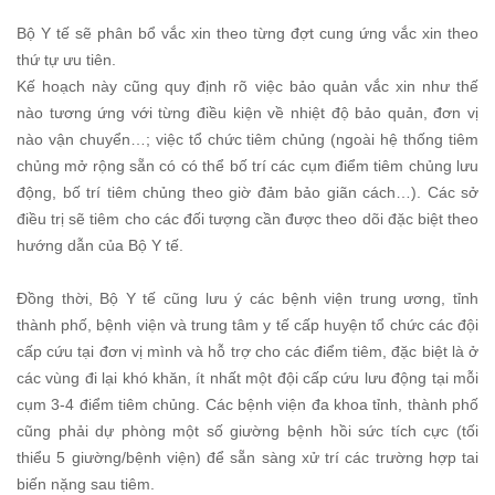
Bộ Y tế sẽ phân bổ vắc xin theo từng đợt cung ứng vắc xin theo
thứ tự ưu tiên.
Kế hoạch này cũng quy định rõ việc bảo quản vắc xin như thế
nào tương ứng với từng điều kiện về nhiệt độ bảo quản, đơn vị
nào vận chuyển…; việc tổ chức tiêm chủng (ngoài hệ thống tiêm
chủng mở rộng sẵn có có thể bố trí các cụm điểm tiêm chủng lưu
động, bố trí tiêm chủng theo giờ đảm bảo giãn cách…). Các sở
điều trị sẽ tiêm cho các đối tượng cần được theo dõi đặc biệt theo
hướng dẫn của Bộ Y tế.
Đồng thời, Bộ Y tế cũng lưu ý các bệnh viện trung ương, tỉnh
thành phố, bệnh viện và trung tâm y tế cấp huyện tổ chức các đội
cấp cứu tại đơn vị mình và hỗ trợ cho các điểm tiêm, đặc biệt là ở
các vùng đi lại khó khăn, ít nhất một đội cấp cứu lưu động tại mỗi
cụm 3-4 điểm tiêm chủng. Các bệnh viện đa khoa tỉnh, thành phố
cũng phải dự phòng một số giường bệnh hồi sức tích cực (tối
thiểu 5 giường/bệnh viện) để sẵn sàng xử trí các trường hợp tai
biến nặng sau tiêm.