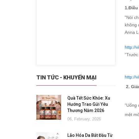
1.Đ
iều
"Nói ch
không 
Anna 
http://
“Trước 
TIN TỨC - KHUYẾN MẠI
http://
2.
Giả
Quà Tết Sức Khỏe: Xu
Hướng Trao Gửi Yêu
“Uống 
Thương Năm 2026
mệt mỏ
06, February, 2026
Lão Hóa Da Bắt Đầu Từ