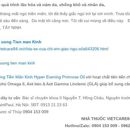
 quá trình lão hóa và nám da, chống khô và nhăn da,
tháng mất ngủ triền miên, tôi đã thấy giấc ngủ trở lại với mình. Trưa
t sâu đến sáng. Da mặt tôi căng mịn. Tôi rất vui mừng về điều này. Đối
, TÂY NINH
/vietcare84.vn/chia-se-cua-chi-em-giac-ngu-oi/a643206.html
ống Tiền Mãn Kinh Hyper Evening Primrose Oil
với hoạt chất tiên tiến 
phú Omega 6, Axit béo & Axit Gamma Linolenic (GLA) giúp bổ sung cân 
dây tư vấn:
Bác sĩ chuyên khoa II Nguyễn T. Hồng Châu, Nguyên trư
aintPaul, Hà Nội- SĐT: 0913 21 23 63
ược sĩ Thủy
0904 153 009
NHÀ THUỐC VIETCARE8
Hotline/Zalo: 0904 153 009 - 0962