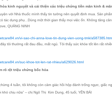
 hòa kinh nguyệt và
cải thiện các triệu chứng tiền mãn kinh &
mã
uyện với Nhà thuốc mình thấy tin tưởng nên quyết định mua. Sản phẩm 
có tác dụng phụ...Dùng một thời gian thấy mọi việc ổn. Không tăng cân
Love, QUẢNG NINH
vietcare84.vn/vi-sao-chi-anna-love-tin-dung-vien-uong-tmk/a587385.htm
đây tôi thường rất đau đầu, mất ngủ. Tôi thấy sức khỏe tốt lên rất nh
vietcare84.vn/suc-khoe-tot-len-rat-nhieu/a629026.html
m rõ rệt triệu chứng bốc hỏa
chừng 4 tuần, tôi không còn cảm giác hồi hộp đánh trống ngực, giấc n
i khó chịu nữa” – chị
Ngô Thị
Kim
Dung, 45 tuổi, YÊN BÁI