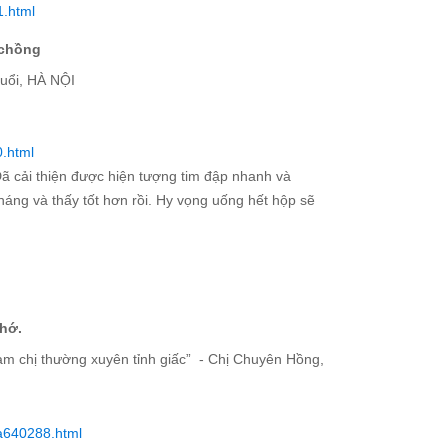
1.html
 chồng
tuổi, HÀ NỘI
0.html
Đã cải thiện được hiện tượng tim đập nhanh và
áng và thấy tốt hơn rồi. Hy vọng uống hết hộp sẽ
nhớ.
làm chị thường xuyên tỉnh giấc” - Chị Chuyên Hồng,
/a640288.html