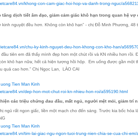
/vietcare84.vn/khong-con-cam-giac-hoi-hop-va-danh-trong-nguc/a56821
p tăng dịch tiết âm đạo, giảm cảm giác khô hạn trong quan hệ vợ
ỳ kinh nguyệt đều hơn. Không còn khô hạn” - chị Đỗ Minh Phương, 48 
/vietcare84.vn/chu-ky-kinh-nguyet-deu-hon-khong-con-kho-han/a56957
 đầu tiên em đã thấy mình đẹp hơn một chút rồi và KN nhiều hơn rồi. 
còn khô hạn nữa; hết cả hiện tượng hồi hộp. Em uống được gần một th
ệu quả cao hơn.” Chị Ngọc Lan, LÀO CAI
vietcare84.vn/dep-hon-mot-chut-roi-kn-nhieu-hon-roi/a595190.html
 thiện các triệu chứng đau đầu, mất ngủ, người mệt mỏi, giảm trí 
hị ngủ rất ngon giấc, liền một mạch cho đến sáng. Trước kia bốc hỏa 
NG
vietcare84.vn/tim-lai-giac-ngu-ngon-tuoi-trung-nien-chia-se-cua-chi-em