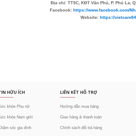
Địa chỉ: TT5C, KĐT Văn Phú, P. Phú La, Q
Facebook:
https://www.facebook.com/Nh
Website:
https://vietcare8
:
c khuyến mại
TIN HỮU ÍCH
LIÊN KẾT HỖ TRỢ
Sức khỏe Phụ nữ
Hướng dẫn mua hàng
Sức khỏe Nam giới
Giao hàng & thanh toán
Chăm sóc gia đình
Chính sách đổi trả hàng