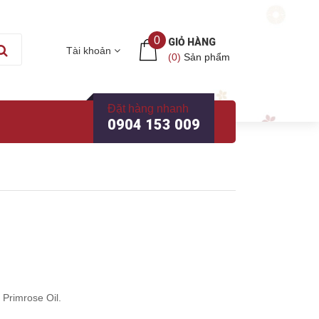
0
GIỎ HÀNG
Tài khoản
(
0
)
Sản phẩm
Đặt hàng nhanh
0904 153 009
 Primrose Oil.