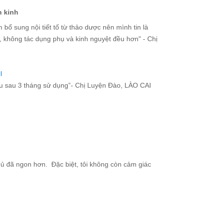
n kinh
bổ sung nội tiết tố từ thảo dược nên mình tin là
, không tác dụng phụ và kinh nguyệt đều hơn" - Chị
l
iều sau 3 tháng sử dụng”- Chị Luyện Đào, LÀO CAI
gủ đã ngon hơn. Đặc biệt, tôi không còn cảm giác