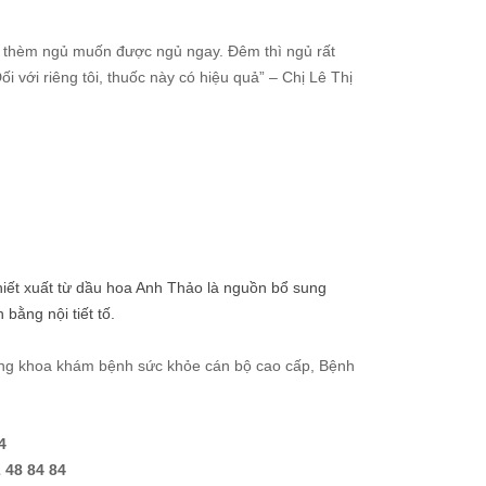
 tôi thèm ngủ muốn được ngủ ngay. Đêm thì ngủ rất
 với riêng tôi, thuốc này có hiệu quả” – Chị Lê Thị
chiết xuất từ dầu hoa Anh Thảo là nguồn bổ sung
bằng nội tiết tố.
ởng khoa khám bệnh sức khỏe cán bộ cao cấp, Bệnh
4
 48 84 84