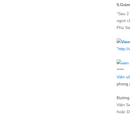
5.Giảm
“Sau 2 
ngon rấ
Phù Sa
”
http:/
*****
Viên u
phong 
Đường 
Viện S
hoặc D