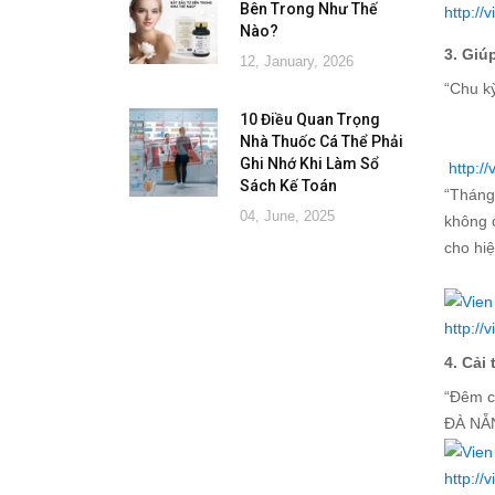
Bên Trong Như Thế
http:/
Nào?
3. Giú
12, January, 2026
“Chu k
10 Điều Quan Trọng
Nhà Thuốc Cá Thể Phải
Ghi Nhớ Khi Làm Sổ
http:/
Sách Kế Toán
“Tháng
04, June, 2025
không 
cho hi
http://
4. Cải
“Đêm c
ĐÀ NẴ
http://