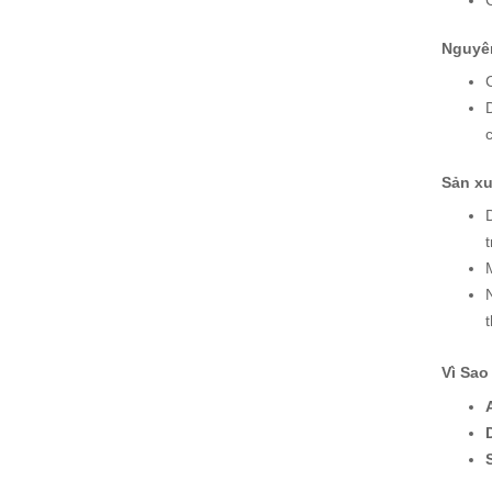
Nguyên
Sản xu
t
Vì Sao