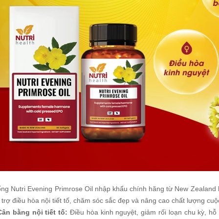
ống Nutri Evening Primrose Oil nhập khẩu chính hãng từ New Zealand 
 trợ điều hòa nội tiết tố, chăm sóc sắc đẹp và nâng cao chất lượng cu
Cân bằng nội tiết tố:
Điều hòa kinh nguyệt, giảm rối loạn chu kỳ, hỗ 