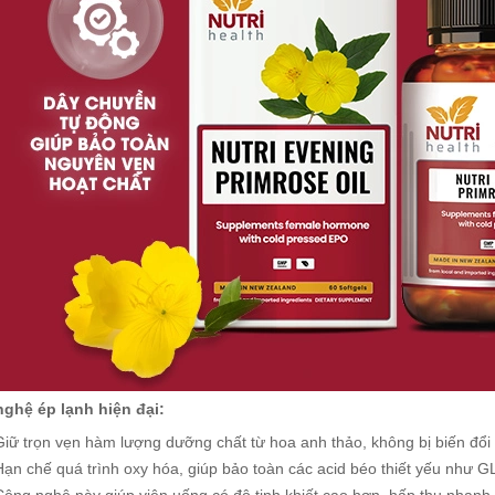
ghệ ép lạnh hiện đại:
Giữ trọn vẹn hàm lượng dưỡng chất từ hoa anh thảo, không bị biến đổi 
Hạn chế quá trình oxy hóa, giúp bảo toàn các acid béo thiết yếu như G