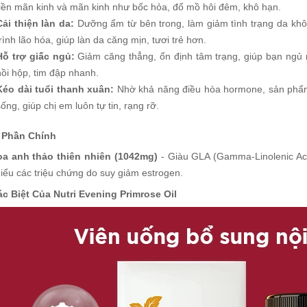
tiền mãn kinh và mãn kinh như bốc hỏa, đổ mồ hôi đêm, khô hạn.
Cải thiện làn da:
Dưỡng ẩm từ bên trong, làm giảm tình trạng da khô
trình lão hóa, giúp làn da căng mịn, tươi trẻ hơn.
Hỗ trợ giấc ngủ:
Giảm căng thẳng, ổn định tâm trạng, giúp bạn ngủ n
hồi hộp, tim đập nhanh.
Kéo dài tuổi thanh xuân:
Nhờ khả năng điều hòa hormone, sản phẩm g
sống, giúp chị em luôn tự tin, rạng rỡ.
 Phần Chính
a anh thảo thiên nhiên (1042mg)
- Giàu GLA (Gamma-Linolenic Acid)
iểu các triệu chứng do suy giảm estrogen.
c Biệt Của Nutri Evening Primrose Oil