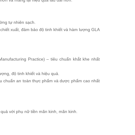
hơn và mang lại hiệu quả lâu dài hơn.
ường tự nhiên sạch.
 chiết xuất, đảm bảo độ tinh khiết và hàm lượng GLA
nufacturing Practice) – tiêu chuẩn khắt khe nhất
ợng, độ tinh khiết và hiệu quả.
iêu chuẩn an toàn thực phẩm và dược phẩm cao nhất
u quả với phụ nữ tiền mãn kinh, mãn kinh.