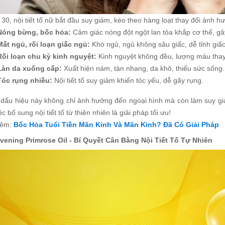
 30, nội tiết tố nữ bắt đầu suy giảm, kéo theo hàng loạt thay đổi ảnh
Nóng bừng, bốc hỏa:
Cảm giác nóng đột ngột lan tỏa khắp cơ thể, gâ
Mất ngủ, rối loạn giấc ngủ:
Khó ngủ, ngủ không sâu giấc, dễ tỉnh giấ
Rối loạn chu kỳ kinh nguyệt:
Kinh nguyệt không đều, lượng máu thay 
Làn da xuống cấp:
Xuất hiện nám, tàn nhang, da khô, thiếu sức sống.
Tóc rụng nhiều:
Nội tiết tố suy giảm khiến tóc yếu, dễ gãy rụng.
dấu hiệu này không chỉ ảnh hưởng đến ngoại hình mà còn làm suy giả
ệc bổ sung nội tiết tố từ thiên nhiên là giải pháp tối ưu!
hêm:
Bốc Hỏa Tuổi Tiền Mãn Kinh Và Mãn Kinh? Đã Có Giải Pháp
Evening Primrose Oil - Bí Quyết Cân Bằng Nội Tiết Tố Tự Nhiên