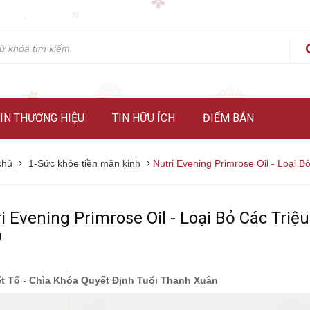
IN THƯƠNG HIỆU
TIN HỮU ÍCH
ĐIỂM BÁN
chủ
1-Sức khỏe tiền mãn kinh
Nutri Evening Primrose Oil - Loại 
i Evening Primrose Oil - Loại Bỏ Các Tr
h
ết Tố - Chìa Khóa Quyết Định Tuổi Thanh Xuân