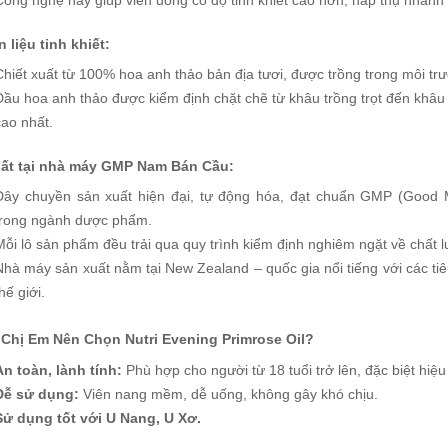
Công nghệ này giúp viên uống có độ tinh khiết cao hơn, hấp thụ nhanh 
 liệu tinh khiết:
Chiết xuất từ 100% hoa anh thảo bản địa tươi, được trồng trong môi tr
Dầu hoa anh thảo được kiểm định chặt chẽ từ khâu trồng trọt đến khâu
cao nhất.
ất tại nhà máy GMP Nam Bán Cầu:
Dây chuyền sản xuất hiện đại, tự động hóa, đạt chuẩn GMP (Good Ma
trong ngành dược phẩm.
Mỗi lô sản phẩm đều trải qua quy trình kiểm định nghiêm ngặt về chất lư
Nhà máy sản xuất nằm tại New Zealand – quốc gia nổi tiếng với các t
hế giới.
 Chị Em Nên Chọn Nutri Evening Primrose Oil?
An toàn, lành tính:
Phù hợp cho người từ 18 tuổi trở lên, đặc biệt hiệ
Dễ sử dụng:
Viên nang mềm, dễ uống, không gây khó chịu.
Sử dụng tốt với U Nang, U Xơ.