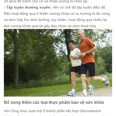
20 phút để tránh cho cơ và khớp xương bị chèn ép.
- Tập luyện thường xuyên:
nên có chế độ tập luyện điều độ.
Nếu hoạt động quá ít khiến xương khớp có xu hướng bị đơ cứng
và kém hấp thụ dinh dưỡng; tuy nhiên, hoạt động quá nhiều lại
làm xương khớp quá tải gây đau nhức và sớm thoái hóa.
Bổ sung thêm các loại thực phẩm bảo vệ sức khỏe
Với Công thức vượt trội 9 thành phần kết hợp Glucosamine