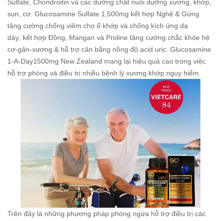
Sulfate, Chondroitin và các dưỡng chất nuôi dưỡng xương, khớp,
sụn, cơ. Glucosamine Sulfate 1,500mg kết hợp Nghệ & Gừng
tăng cường chống viêm cho ổ khớp và chống kích ứng dạ
dày; kết hợp Đồng, Mangan và Proline tăng cường chắc khỏe hệ
cơ-gân-xương & hỗ trợ cân bằng nồng độ acid uric. Glucosamine
1-A-Day1500mg New Zealand mang lại hiệu quả cao trong việc
hỗ trợ phòng và điều trị nhiều bệnh lý xương khớp nguy hiểm.
Trên đây là những phương pháp phòng ngừa hỗ trợ điều trị các