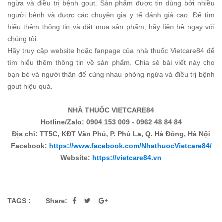
ngừa và điều trị bệnh gout. Sản phẩm được tin dùng bởi nhiều
người bệnh và được các chuyên gia y tế đánh giá cao. Để tìm
hiểu thêm thông tin và đặt mua sản phẩm, hãy liên hệ ngay với
chúng tôi.
Hãy truy cập website hoặc fanpage của nhà thuốc Vietcare84 để
tìm hiểu thêm thông tin về sản phẩm. Chia sẻ bài viết này cho
bạn bè và người thân để cùng nhau phòng ngừa và điều trị bệnh
gout hiệu quả.
NHÀ THUỐC VIETCARE84
Hotline/Zalo: 0904 153 009 - 0962 48 84 84
Địa chỉ: TT5C, KĐT Văn Phú, P. Phú La, Q. Hà Đông, Hà Nội
Facebook:
https://www.facebook.com/NhathuocVietcare84/
Website:
https://vietcare84.vn
TAGS :
Share: