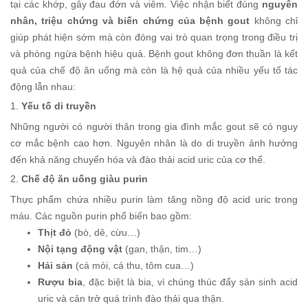
tại các khớp, gây đau đớn và viêm. Việc nhận biết đúng
nguyên
nhân, triệu chứng và biến chứng của bệnh gout
không chỉ
giúp phát hiện sớm mà còn đóng vai trò quan trọng trong điều trị
và phòng ngừa bệnh hiệu quả. Bệnh gout không đơn thuần là kết
quả của chế độ ăn uống mà còn là hệ quả của nhiều yếu tố tác
động lẫn nhau:
1.
Yếu tố di truyền
Những người có người thân trong gia đình mắc gout sẽ có nguy
cơ mắc bệnh cao hơn. Nguyên nhân là do di truyền ảnh hưởng
đến khả năng chuyển hóa và đào thải acid uric của cơ thể.
2.
Chế độ ăn uống giàu purin
Thực phẩm chứa nhiều purin làm tăng nồng độ acid uric trong
máu. Các nguồn purin phổ biến bao gồm:
Thịt đỏ
(bò, dê, cừu…)
Nội tạng động vật
(gan, thận, tim…)
Hải sản
(cá mòi, cá thu, tôm cua…)
Rượu bia
, đặc biệt là bia, vì chúng thúc đẩy sản sinh acid
uric và cản trở quá trình đào thải qua thận.