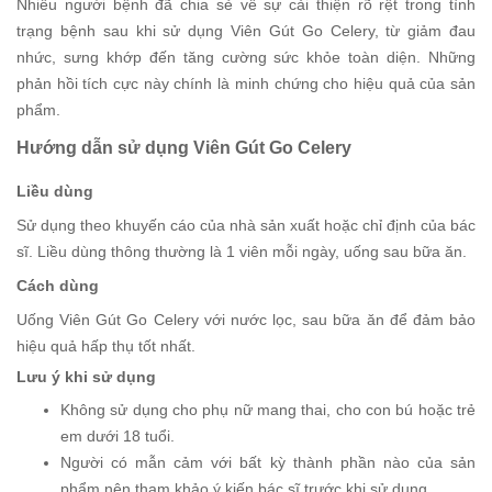
Nhiều người bệnh đã chia sẻ về sự cải thiện rõ rệt trong tình
trạng bệnh sau khi sử dụng Viên Gút Go Celery, từ giảm đau
nhức, sưng khớp đến tăng cường sức khỏe toàn diện. Những
phản hồi tích cực này chính là minh chứng cho hiệu quả của sản
phẩm.
Hướng dẫn sử dụng Viên Gút Go Celery
Liều dùng
Sử dụng theo khuyến cáo của nhà sản xuất hoặc chỉ định của bác
sĩ. Liều dùng thông thường là 1 viên mỗi ngày, uống sau bữa ăn.
Cách dùng
Uống Viên Gút Go Celery với nước lọc, sau bữa ăn để đảm bảo
hiệu quả hấp thụ tốt nhất.
Lưu ý khi sử dụng
Không sử dụng cho phụ nữ mang thai, cho con bú hoặc trẻ
em dưới 18 tuổi.
Người có mẫn cảm với bất kỳ thành phần nào của sản
phẩm nên tham khảo ý kiến bác sĩ trước khi sử dụng.