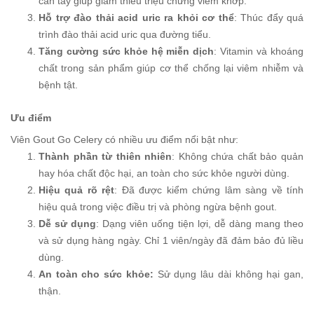
cần tây giúp giảm thiểu triệu chứng viêm khớp.
Hỗ trợ đào thải acid uric ra khỏi cơ thể
: Thúc đẩy quá
trình đào thải acid uric qua đường tiểu.
Tăng cường sức khỏe hệ miễn dịch
: Vitamin và khoáng
chất trong sản phẩm giúp cơ thể chống lại viêm nhiễm và
bệnh tật.
Ưu điểm
Viên Gout Go Celery có nhiều ưu điểm nổi bật như:
Thành phần từ thiên nhiên
: Không chứa chất bảo quản
hay hóa chất độc hại, an toàn cho sức khỏe người dùng.
Hiệu quả rõ rệt
: Đã được kiểm chứng lâm sàng về tính
hiệu quả trong việc điều trị và phòng ngừa bệnh gout.
Dễ sử dụng
: Dạng viên uống tiện lợi, dễ dàng mang theo
và sử dụng hàng ngày. Chỉ 1 viên/ngày đã đảm bảo đủ liều
dùng.
An toàn cho sức khỏe:
Sử dụng lâu dài không hại gan,
thận.