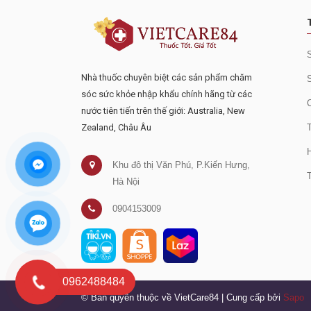
Nhà thuốc chuyên biệt các sản phẩm chăm
sóc sức khỏe nhập khẩu chính hãng từ các
nước tiên tiến trên thế giới: Australia, New
Zealand, Châu Âu
Khu đô thị Văn Phú, P.Kiến Hưng,
Hà Nội
0904153009
0962488484
© Bản quyền thuộc về VietCare84
|
Cung cấp bởi
Sapo