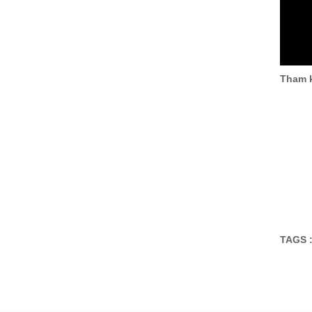
Tham 
TAGS 
Đăng ký tư vấn - nhận tin tứ