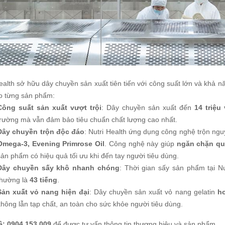
Health sở hữu dây chuyền sản xuất tiên tiến với công suất lớn và khả
o từng sản phẩm:
Công suất sản xuất vượt trội
: Dây chuyền sản xuất đến
14 triệu
trường mà vẫn đảm bảo tiêu chuẩn chất lượng cao nhất.
Dây chuyền trộn độc đáo
: Nutri Health ứng dụng công nghệ trộn ng
Omega-3, Evening Primrose Oil
. Công nghệ này giúp
ngăn chặn qu
sản phẩm có hiệu quả tối ưu khi đến tay người tiêu dùng.
Dây chuyền sấy khô nhanh chóng
: Thời gian sấy sản phẩm tại Nu
thường là
43 tiếng
.
Sản xuất vỏ nang hiện đại
: Dây chuyền sản xuất vỏ nang gelatin
ho
không lẫn tạp chất, an toàn cho sức khỏe người tiêu dùng.
ệ: 0904 153 009
để được tư vấn thông tin thương hiệu và sản phẩm.