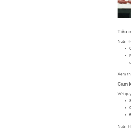
Tiêu 
Nutri H
Xem th
Cam k
Với quy
Nutri 