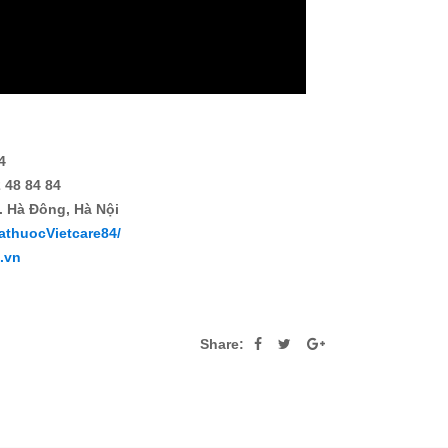
4
 48 84 84
. Hà Đông, Hà Nội
athuocVietcare84/
4.vn
Share: