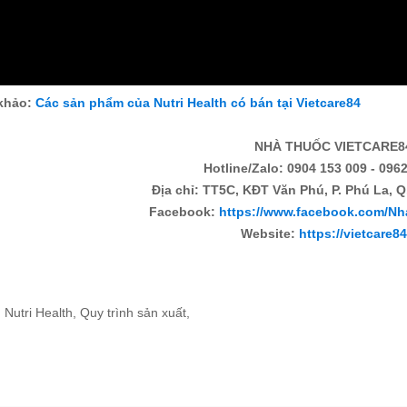
khảo:
Các sản phẩm của Nutri Health có bán tại Vietcare84
NHÀ THUỐC VIETCARE8
Hotline/Zalo: 0904 153 009 - 0962
Địa chỉ: TT5C, KĐT Văn Phú, P. Phú La, Q
Facebook:
https://www.facebook.com/Nh
Website:
https://vietcare8
:
Nutri Health
,
Quy trình sản xuất
,
c khuyến mại