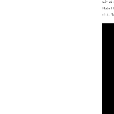
kết vì
Nutri 
nhất N