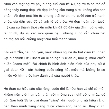
Nhìn vào một người phụ nữ độ tuổi cận kề 40, người ta có thể dễ
dàng thấy nàng đẹp. Vẻ đẹp không cần trang sức, không cần son
phấn. Vẻ đẹp toát lên từ phong thái tự tin, nụ cười tràn trề hạnh
phúc, già dặn vừa đủ và tinh tế có thừa. Vẻ đẹp hoàn trộn tuyệt
mỹ của sự thảnh thơi viên mãn khi đã đủ đầy gia đình, công việc,
tài chính, địa vị, các mối quan hệ… nhưng cũng vẫn chưa hết
những sôi nổi, cuồng nhiệt của tuổi thanh xuân.
Khi xem “Ăn, cầu nguyện, yêu” nhiều người đã bật cười khi nhân
vật nữ chính Liz Gilbert an ủi cô bạn “Cứ ăn đi, mai lại mua chiếc
quần Jeans mới”. Đó chính là hình ảnh điển hình của phụ nữ ở
giai đoạn 40 - tận hưởng cuộc sống hết mức mà không lo sợ
nhiều về hình thức hay đánh giá của người khác.
Họ thực sự hiểu sâu sắc rằng, cuộc đời là hữu hạn và chỉ có một,
không nên giới hạn bản thân với những suy nghĩ cứng nhắc, gò
bó. Sau tuổi 35 là giai đoạn “vàng” khi người phụ nữ hiểu rằng,
bản thân mình xứng đáng được chăm sóc, nâng niu thay vì chỉ