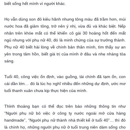
biết sống hết mình vì người khác.
Họ vẫn dùng son đỏ kiêu hãnh nhưng tông màu đã trầm hơn, mùi
nước hoa đã giảm tông, trở nên ý nhị, vừa đủ và khác biệt. Nếp
nhăn trên khóe mắt có thể khiến cô gái 30 hoảng hốt đến mất
ngủ nhưng với phụ nữ 40, đó là minh chứng của sự trưởng thành.
Phụ nữ 40 biết hài lòng về chính bản thân mình, tìm thấy sự an
yên trong tâm hồn, biết giá trị của mình ở đâu và nhẹ nhàng tỏa
sáng.
Tuổi 40, công việc ổn định, vào guồng, tài chính đã tạm ổn, con
cái dần lớn… đó là lúc họ nghĩ nhiều đến những dự định, ước mơ
tuổi thanh xuân chưa kịp thực hiện của mình.
Thỉnh thoảng bạn có thể đọc trên báo những thông tin như
“Người phụ nữ bỏ việc ở công ty nước ngoài mở cửa hàng
handmade”, “Người phụ nữ thành nhà thiết kế ở tuổi 40”… thì đó
là chính họ, những người phụ nữ ở tuổi trung niên dám sống cho