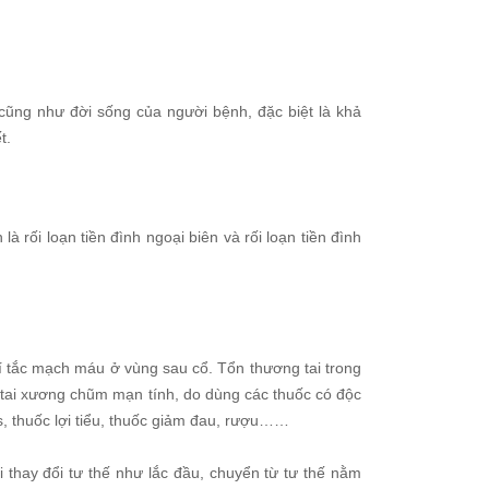
cũng như đời sống của người bệnh, đặc biệt là khả
t.
à rối loạn tiền đình ngoại biên và rối loạn tiền đình
 tắc mạch máu ở vùng sau cổ. Tổn thương tai trong
 tai xương chũm mạn tính, do dùng các thuốc có độc
s, thuốc lợi tiểu, thuốc giảm đau, rượu……
i thay đổi tư thế như lắc đầu, chuyển từ tư thế nằm