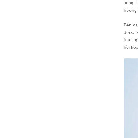
sang n
hưởng q
Bên cạ
được, 
ù tai, 
hồi hộ