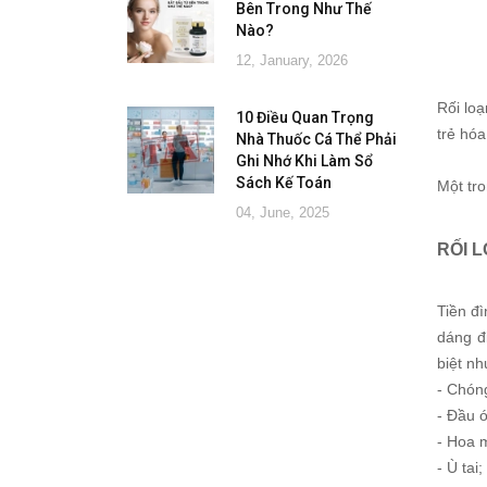
Bên Trong Như Thế
Nào?
12, January, 2026
Rối loạ
10 Điều Quan Trọng
trẻ hó
Nhà Thuốc Cá Thể Phải
Ghi Nhớ Khi Làm Sổ
Sách Kế Toán
Một tr
04, June, 2025
RỐI L
Tiền đì
dáng đi
biệt nh
- Chón
- Đầu 
- Hoa 
- Ù tai;