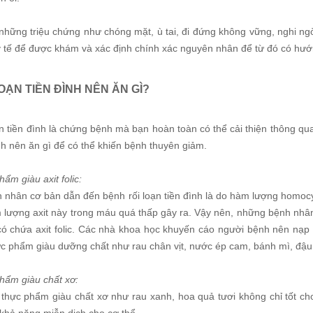
những triệu chứng như chóng mặt, ù tai, đi đứng không vững, nghi ngờ
y tế để được khám và xác định chính xác nguyên nhân để từ đó có hướn
OẠN TIỀN ĐÌNH NÊN ĂN GÌ?
n tiền đình là chứng bệnh mà bạn hoàn toàn có thể cải thiện thông qua
nh nên ăn gì để có thể khiến bệnh thuyên giảm.
ẩm giàu axit folic:
nhân cơ bản dẫn đến bệnh rối loạn tiền đình là do hàm lượng homocyste
 lượng axit này trong máu quá thấp gây ra. Vậy nên, những bệnh nhân 
ó chứa axit folic. Các nhà khoa học khuyến cáo người bệnh nên nạp m
ực phẩm giàu dưỡng chất như rau chân vịt, nước ép cam, bánh mì, đậu
hẩm giàu chất xơ:
thực phẩm giàu chất xơ như rau xanh, hoa quả tươi không chỉ tốt cho