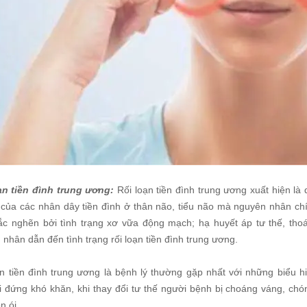
ạn tiền đình trung ương:
Rối loạn tiền đình trung ương xuất hiện l
ệ của các nhân dây tiền đình ở thân não, tiểu não mà nguyên nhân 
tắc nghẽn bởi tình trạng xơ vữa động mạch; hạ huyết áp tư thế, th
nhân dẫn đến tình trạng rối loạn tiền đình trung ương.
ạn tiền đình trung ương là bệnh lý thường gặp nhất với những biểu h
i đứng khó khăn, khi thay đổi tư thế người bệnh bị choáng váng, chó
n ói.