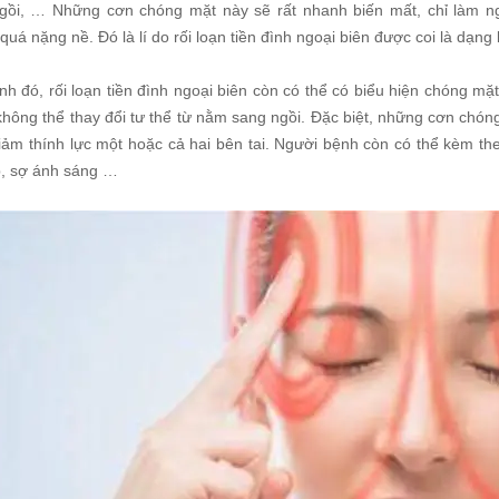
gồi, … Những cơn chóng mặt này sẽ rất nhanh biến mất, chỉ làm ng
uá nặng nề. Đó là lí do rối loạn tiền đình ngoại biên được coi là dạng 
nh đó, rối loạn tiền đình ngoại biên còn có thể có biểu hiện chóng m
không thể thay đổi tư thể từ nằm sang ngồi. Đặc biệt, những cơn chón
giảm thính lực một hoặc cả hai bên tai. Người bệnh còn có thể kèm th
p, sợ ánh sáng …