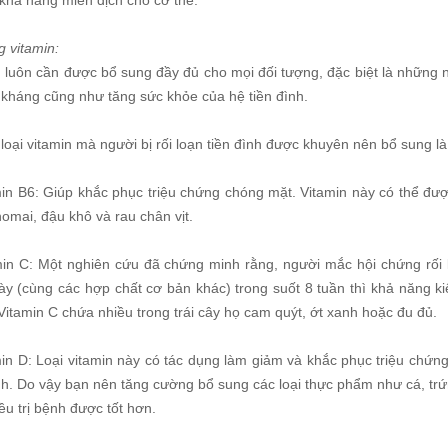
khả năng miễn dịch cho cơ thể.
 vitamin:
n luôn cần được bổ sung đầy đủ cho mọi đối tượng, đặc biệt là những 
 kháng cũng như tăng sức khỏe của hệ tiền đình.
oại vitamin mà người bị rối loạn tiền đình được khuyên nên bổ sung là
in B6: Giúp khắc phục triệu chứng chóng mặt. Vitamin này có thể được 
omai, đậu khô và rau chân vịt.
min C: Một nghiên cứu đã chứng minh rằng, người mắc hội chứng rối
ày (cùng các hợp chất cơ bản khác) trong suốt 8 tuần thì khả năng ki
Vitamin C chứa nhiều trong trái cây họ cam quýt, ớt xanh hoặc đu đủ.
min D: Loại vitamin này có tác dụng làm giảm và khắc phục triệu chứn
ình. Do vậy bạn nên tăng cường bổ sung các loại thực phẩm như cá, tr
iều trị bệnh được tốt hơn.