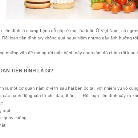
n tiền đình là chứng bệnh dễ gặp ở mọi lứa tuổi. Ở Việt Nam, số ngườ
a. Rối loạn tiền đình tuy không quá nguy hiểm nhưng gây ảnh hưởng tớ
ong những vấn đề mà người mắc bệnh này quan tâm đó chính rối loạn ti
OẠN TIỀN ĐÌNH LÀ GÌ?
nh là một cơ quan nằm ở vị trí sau hai bên ốc tai, với nhiệm vụ vô cùn
, các hành động của tứ chỉ, đầu, thân, … Rối loạn tiền đình xảy ra kh
ư:
g mặt;
óc quay cuồng;
mắt;