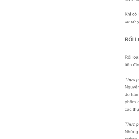
Khi có 
cơ sở 
RỐI L
Rối loạ
tiền đì
Thực ph
Nguyên 
do hàm
phẩm c
các th
Thực p
Những 