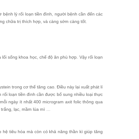
 bệnh lý rối loạn tiền đình, người bệnh cần đến các
g chữa trị thích hợp, và càng sớm càng tốt.
 lối sống khoa học, chế độ ăn phù hợp. Vậy rối loạn
in trong cơ thể tăng cao. Điều này lại xuất phát lí
rối loạn tiền đình cần được bổ sung nhiều loại thực
ỗi ngày ít nhất 400 microgram axit folic thông qua
 trắng, lạc, mầm lúa mì …
 hệ tiêu hóa mà còn có khả năng thần kì giúp tăng