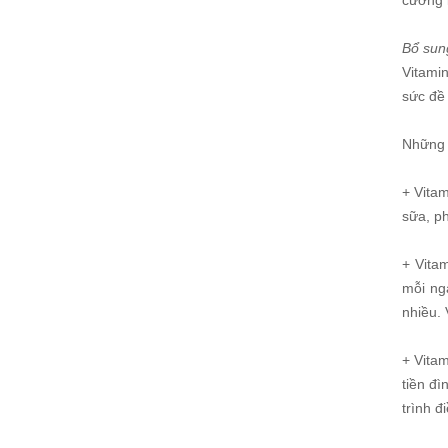
cường 
Bổ sung
Vitami
sức đề
Những l
+ Vitam
sữa, ph
+ Vita
mỗi ng
nhiều. 
+ Vita
tiền đ
trình đ