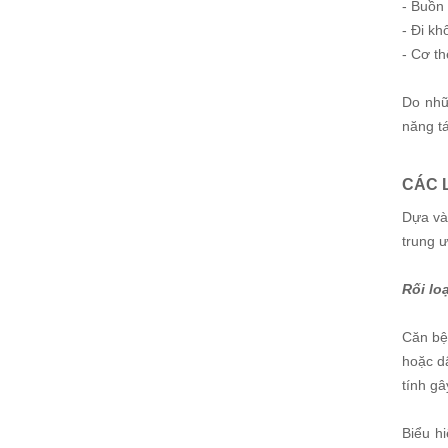
- Buồn
- Đi kh
- Cơ th
Do nhữ
năng tá
CÁC L
Dựa vào
trung 
Rối lo
Căn bệ
hoặc d
tính g
Biểu hi