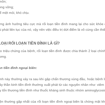
 nôn;
ông vững;
ể mệt mỏi, khó chịu.
ng ảnh hưởng tiêu cực mà rối loạn tiền đình mang lại cho sức khỏe 
i phát liên tục của nó, vậy nên việc điều trị dứt điểm là vô cùng cần thiế
OẠI RỐI LOẠN TIỀN ĐÌNH LÀ GÌ?
 triệu chứng của bệnh, rối loạn tiền đình được chia thành 2 loại chính l
ương.
ạn tiền đình ngoại biên:
nh này thường xảy ra sau khi gặp chấn thương vùng đầu, hoặc bệnh lí
ây thần kinh tiền đình thường xuất phát từ các nguyên nhân như: viêm
ây tổn thương tiền đình như thuốc kháng sinh thuộc nhóm aminoglycosi
ện thường gặp nhất của rối loạn tiền đình ngoại biên là chóng mặt kh