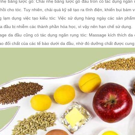
 nhẹ bằng lược gỗ: Chải nhẹ bằng lược gỗ đầu tròn có tác dụng ngăn 
hồi cho tóc. Tuy nhiên, chải quá kỹ sẽ tạo ra tĩnh điện, khiến bụi bám v
g lạm dụng việc tạo kiểu tóc: Việc sử dụng hàng ngày các sản phẩm
da đầu bị nhiễm các thành phần hóa học, vì vậy nên hạn chế sử dụng.
age da đầu cũng có tác dụng ngăn rụng tóc: Massage kích thích da 
rao đổi chất của các tế bào dưới da đầu, nhờ đó dưỡng chất được cung