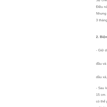
Sự chê
Điều n
Nhưng c
3 tháng
2. Biệ
- Giữ 
đầu và 
dầu xả,
- Sau k
15 cm. 
có thể 