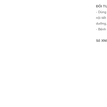
ĐỐI T
- Dùng 
nội tiế
dưỡng,
- Bệnh 
Số XN