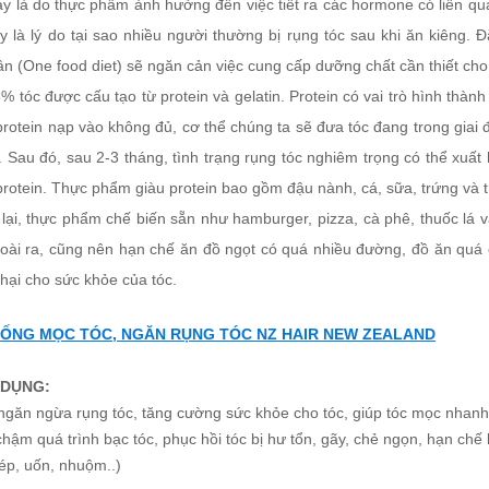
ày là do thực phẩm ảnh hưởng đến việc tiết ra các hormone có liên qu
y là lý do tại sao nhiều người thường bị rụng tóc sau khi ăn kiêng. 
n (One food diet) sẽ ngăn cản việc cung cấp dưỡng chất cần thiết cho t
 tóc được cấu tạo từ protein và gelatin. Protein có vai trò hình thàn
rotein nạp vào không đủ, cơ thể chúng ta sẽ đưa tóc đang trong giai 
. Sau đó, sau 2-3 tháng, tình trạng rụng tóc nghiêm trọng có thể xuất 
rotein. Thực phẩm giàu protein bao gồm đậu nành, cá, sữa, trứng và th
lại, thực phẩm chế biến sẵn như hamburger, pizza, cà phê, thuốc lá 
goài ra, cũng nên hạn chế ăn đồ ngọt có quá nhiều đường, đồ ăn qu
hại cho sức khỏe của tóc.
UỐNG MỌC TÓC, NGĂN RỤNG TÓC NZ HAIR NEW ZEALAND
DỤNG:
ngăn ngừa rụng tóc, tăng cường sức khỏe cho tóc, giúp tóc mọc nhanh 
hậm quá trình bạc tóc, phục hồi tóc bị hư tổn, gãy, chẻ ngọn, hạn ch
ép, uốn, nhuộm..)