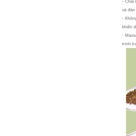
- Chải
và đàn 
- Khôn
khiến 
- Mass
trình t