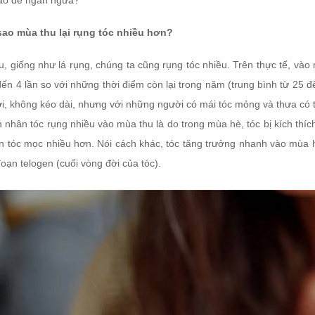
ào để ngăn ngừa?
 sao mùa thu lại rụng tóc nhiều hơn?
, giống như lá rụng, chúng ta cũng rụng tóc nhiều. Trên thực tế, vào 
ến 4 lần so với những thời điểm còn lại trong năm (trung bình từ 25 đ
i, không kéo dài, nhưng với những người có mái tóc mỏng và thưa có t
nhân tóc rụng nhiều vào mùa thu là do trong mùa hè, tóc bị kích thích
n tóc mọc nhiều hơn. Nói cách khác, tóc tăng trưởng nhanh vào mùa hè
đoạn telogen (cuối vòng đời của tóc).