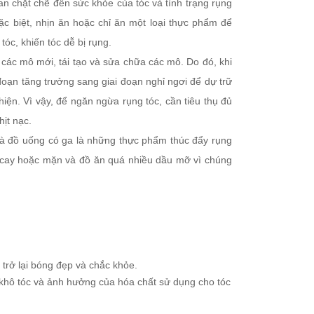
an chặt chẽ đến sức khỏe của tóc và tình trạng rụng
Đặc biệt, nhịn ăn hoặc chỉ ăn một loại thực phẩm để
óc, khiến tóc dễ bị rụng.
h các mô mới, tái tạo và sửa chữa các mô. Do đó, khi
đoạn tăng trưởng sang giai đoạn nghỉ ngơi để dự trữ
hiện. Vì vậy, để ngăn ngừa rụng tóc, cần tiêu thụ đủ
ịt nạc.
và đồ uống có ga là những thực phẩm thúc đẩy rụng
á cay hoặc mặn và đồ ăn quá nhiều dầu mỡ vì chúng
trở lại bóng đẹp và chắc khỏe.
ế khô tóc và ảnh hưởng của hóa chất sử dụng cho tóc