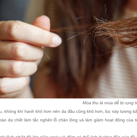
Mùa thu là mùa dễ bị rụng t
u, không khí hanh khô hơn nên da đầu cũng khô hơn, lúc này lượng bã 
 bào da chết làm tắc nghẽn lỗ chân lông và làm giảm hoạt động của tế