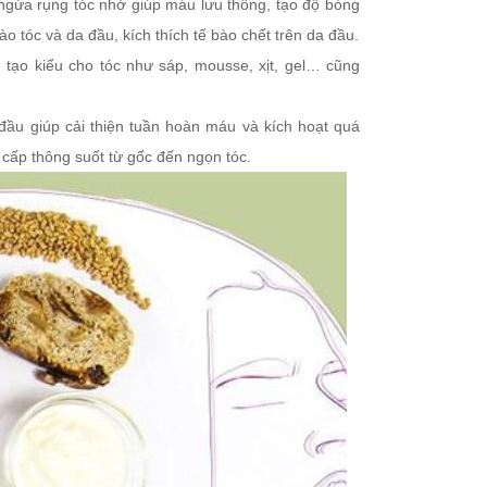
ngừa rụng tóc nhờ giúp máu lưu thông, tạo độ bóng
ào tóc và da đầu, kích thích tế bào chết trên da đầu.
 tạo kiểu cho tóc như sáp, mousse, xịt, gel… cũng
đầu giúp cải thiện tuần hoàn máu và kích hoạt quá
 cấp thông suốt từ gốc đến ngọn tóc.