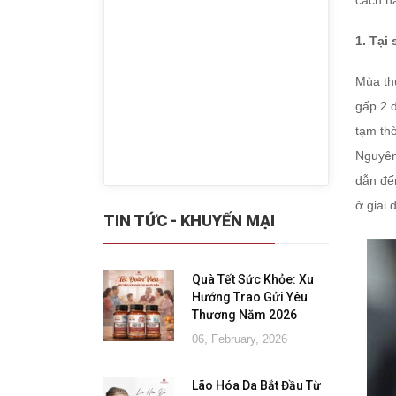
cách n
1. Tại
Mùa thu
gấp 2 đ
tạm thờ
Nguyên 
dẫn đế
ở giai 
TIN TỨC - KHUYẾN MẠI
Quà Tết Sức Khỏe: Xu
Hướng Trao Gửi Yêu
Thương Năm 2026
06, February, 2026
Lão Hóa Da Bắt Đầu Từ