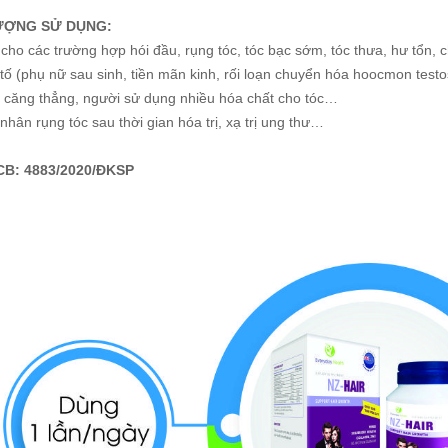
ƯỢNG SỬ DỤNG:
cho các trường hợp hói đầu, rụng tóc, tóc bạc sớm, tóc thưa, hư tổn,
t tố (phụ nữ sau sinh, tiền mãn kinh, rối loạn chuyển hóa hoocmon test
 căng thẳng, người sử dụng nhiều hóa chất cho tóc…
nhân rụng tóc sau thời gian hóa trị, xạ trị ung thư…
CB: 4883/2020/ĐKSP