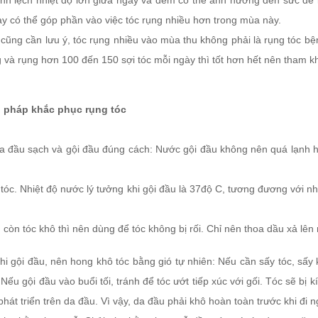
nh lệch nhiệt độ lớn giữa ngày và đêm có thể ảnh hưởng đến sức đề k
ày có thể góp phần vào việc tóc rụng nhiều hơn trong mùa này.
ũng cần lưu ý, tóc rụng nhiều vào mùa thu không phải là rụng tóc bệnh
 và rụng hơn 100 đến 150 sợi tóc mỗi ngày thì tốt hơn hết nên tham khả
n pháp khắc phục rụng tóc
da đầu sạch và gội đầu đúng cách: Nước gội đầu không nên quá lạnh h
tóc. Nhiệt độ nước lý tưởng khi gội đầu là 37độ C, tương đương với nh
 còn tóc khô thì nên dùng để tóc không bị rối. Chỉ nên thoa dầu xả lên
hi gội đầu, nên hong khô tóc bằng gió tự nhiên: Nếu cần sấy tóc, sấy
Nếu gội đầu vào buổi tối, tránh để tóc ướt tiếp xúc với gối. Tóc sẽ bị k
phát triển trên da đầu. Vì vậy, da đầu phải khô hoàn toàn trước khi đi n