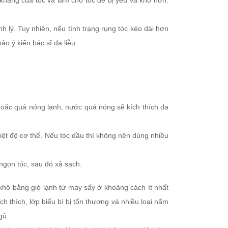
háng của tóc và làm cho tóc dễ bị yếu và khô hơn.
 lý. Tuy nhiên, nếu tình trạng rụng tóc kéo dài hơn
o ý kiến bác sĩ da liễu.
oặc quá nóng lạnh, nước quá nóng sẽ kích thích da
iệt độ cơ thể. Nếu tóc dầu thì không nên dùng nhiều
 ngọn tóc, sau đó xả sạch.
 khô bằng gió lạnh từ máy sấy ở khoảng cách ít nhất
ích thích, lớp biểu bì bị tổn thương và nhiều loại nấm
gủ.