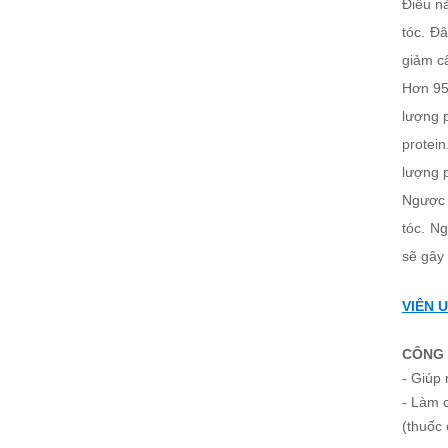
Điều n
tóc. Đâ
giảm câ
Hơn 95%
lượng p
protein
lượng p
Ngược 
tóc. N
sẽ gây 
VIÊN 
CÔNG 
- Giúp 
- Làm c
(thuốc 