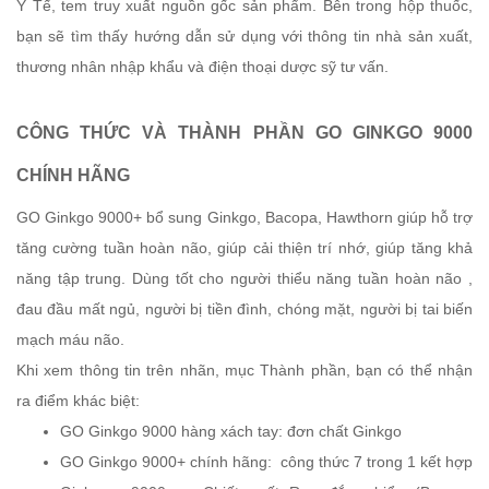
Y Tế, tem truy xuất nguồn gốc sản phẩm. Bên trong hộp thuốc,
bạn sẽ tìm thấy hướng dẫn sử dụng với thông tin nhà sản xuất,
thương nhân nhập khẩu và điện thoại dược sỹ tư vấn.
CÔNG THỨC VÀ THÀNH PHẦN GO GINKGO 9000
CHÍNH HÃNG
GO Ginkgo 9000+ bổ sung Ginkgo, Bacopa, Hawthorn giúp hỗ trợ
tăng cường tuần hoàn não, giúp cải thiện trí nhớ, giúp tăng khả
năng tập trung. Dùng tốt cho người thiểu năng tuần hoàn não ,
đau đầu mất ngủ, người bị tiền đình, chóng mặt, người bị tai biến
mạch máu não.
Khi xem thông tin trên nhãn, mục Thành phần, bạn có thể nhận
ra điểm khác biệt:
GO Ginkgo 9000 hàng xách tay: đơn chất Ginkgo
GO Ginkgo 9000+ chính hãng: công thức 7 trong 1 kết hợp