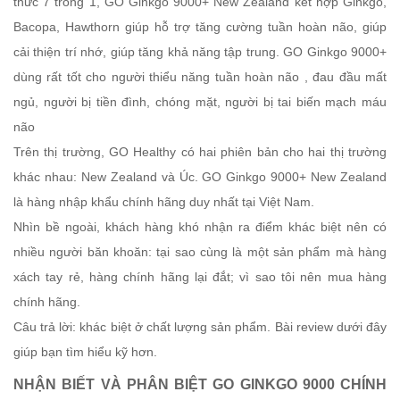
thức 7 trong 1, GO Ginkgo 9000+ New Zealand kết hợp Ginkgo,
Bacopa, Hawthorn giúp hỗ trợ tăng cường tuần hoàn não, giúp
cải thiện trí nhớ, giúp tăng khả năng tập trung. GO Ginkgo 9000+
dùng rất tốt cho người thiểu năng tuần hoàn não , đau đầu mất
ngủ, người bị tiền đình, chóng mặt, người bị tai biến mạch máu
não
Trên thị trường, GO Healthy có hai phiên bản cho hai thị trường
khác nhau: New Zealand và Úc. GO Ginkgo 9000+ New Zealand
là hàng nhập khẩu chính hãng duy nhất tại Việt Nam.
Nhìn bề ngoài, khách hàng khó nhận ra điểm khác biệt nên có
nhiều người băn khoăn: tại sao cùng là một sản phẩm mà hàng
xách tay rẻ, hàng chính hãng lại đắt; vì sao tôi nên mua hàng
chính hãng.
Câu trả lời: khác biệt ở chất lượng sản phẩm. Bài review dưới đây
giúp bạn tìm hiểu kỹ hơn.
NHẬN BIẾT VÀ PHÂN BIỆT GO GINKGO 9000 CHÍNH