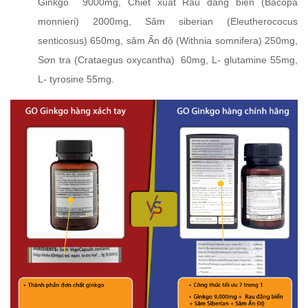
Ginkgo 9000mg, Chiết xuất Rau đắng biển (Bacopa
monnieri) 2000mg, Sâm siberian (Eleutherococus
senticosus) 650mg, sâm Ấn độ (Withnia somnifera) 250mg,
Sơn tra (Crataegus oxycantha) 60mg, L- glutamine 55mg,
L- tyrosine 55mg.