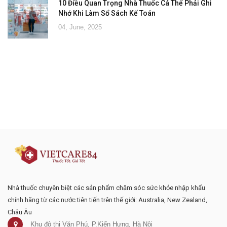
10 Điều Quan Trọng Nhà Thuốc Cá Thể Phải Ghi
Nhớ Khi Làm Sổ Sách Kế Toán
04, June, 2025
Đăng ký tư vấn - nhận tin tức khuyến
mại
Nhà thuốc chuyên biệt các sản phẩm chăm sóc sức khỏe nhập khẩu
chính hãng từ các nước tiên tiến trên thế giới: Australia, New Zealand,
Châu Âu
Khu đô thị Văn Phú, P.Kiến Hưng, Hà Nội