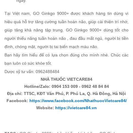
ngày.
Tại Việt nam, GO Ginkgo 9000+ được khách hàng tin dùng vì
hiệu quả hỗ trợ tăng cường tuần hoàn não, giúp cải thiện trí nhớ,
giúp tăng khả năng tập trung. GO Ginkgo 9000+ dùng tốt cho
người thiểu năng tuần hoàn não , đau đầu mất ngủ, người bị tiền
đình, chóng mặt, người bị tai biến mạch máu não.
Bạn hãy tìm hiểu để có lựa chọn đúng cho mình nhé. Chúc các
bạn luôn có sức khỏe tốt.
Dược sỹ tư vấn: 0962488484
NHÀ THUỐC VIETCARE84
Hotline/Zalo: 0904 153 009 - 0962 48 84 84
Địa chỉ: TT5C, KĐT Văn Phú, P. Phú La, Q. Hà Đông, Hà Nội
Facebook:
https://www.facebook.com/NhathuocVietcare84/
Website:
https://vietcare84.vn