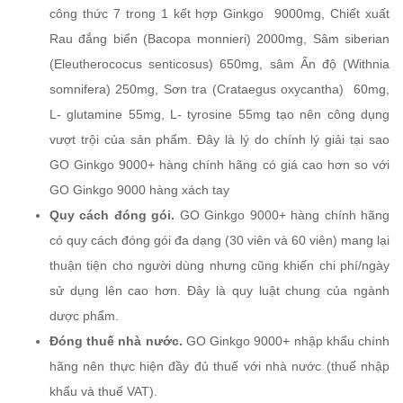
công thức 7 trong 1 kết hợp Ginkgo 9000mg, Chiết xuất
Rau đắng biển (Bacopa monnieri) 2000mg, Sâm siberian
(Eleutherococus senticosus) 650mg, sâm Ấn độ (Withnia
somnifera) 250mg, Sơn tra (Crataegus oxycantha) 60mg,
L- glutamine 55mg, L- tyrosine 55mg tạo nên công dụng
vượt trội của sản phẩm. Đây là lý do chính lý giải tại sao
GO Ginkgo 9000+ hàng chính hãng có giá cao hơn so với
GO Ginkgo 9000 hàng xách tay
Quy cách đóng gói.
GO Ginkgo 9000+ hàng chính hãng
có quy cách đóng gói đa dạng (30 viên và 60 viên) mang lại
thuận tiện cho người dùng nhưng cũng khiến chi phí/ngày
sử dụng lên cao hơn. Đây là quy luật chung của ngành
dược phẩm.
Đóng thuế nhà nước.
GO Ginkgo 9000+ nhập khẩu chính
hãng nên thực hiện đầy đủ thuế với nhà nước (thuế nhập
khẩu và thuế VAT).