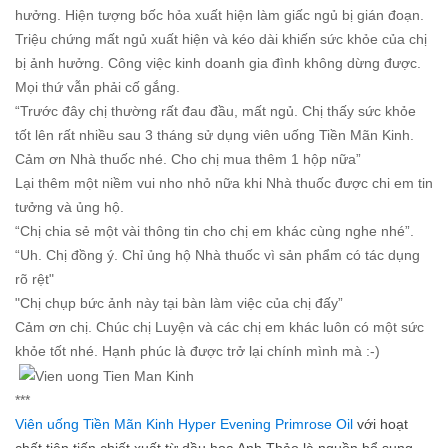
hưởng. Hiện tượng bốc hỏa xuất hiện làm giấc ngủ bị gián đoạn.
Triệu chứng mất ngủ xuất hiện và kéo dài khiến sức khỏe của chị
bị ảnh hưởng. Công việc kinh doanh gia đình không dừng được.
Mọi thứ vẫn phải cố gắng.
“Trước đây chị thường rất đau đầu, mất ngủ. Chị thấy sức khỏe
tốt lên rất nhiều sau 3 tháng sử dụng viên uống Tiền Mãn Kinh.
Cảm ơn Nhà thuốc nhé. Cho chị mua thêm 1 hộp nữa”
Lại thêm một niềm vui nho nhỏ nữa khi Nhà thuốc được chi em tin
tưởng và ủng hộ.
“Chị chia sẻ một vài thông tin cho chị em khác cùng nghe nhé”.
“Uh. Chị đồng ý. Chỉ ủng hộ Nhà thuốc vì sản phẩm có tác dụng
rõ rệt"
"Chị chụp bức ảnh này tại bàn làm việc của chị đấy”
Cảm ơn chị. Chúc chị Luyện và các chị em khác luôn có một sức
khỏe tốt nhé. Hạnh phúc là được trở lại chính mình mà :-)
***
Viên uống Tiền Mãn Kinh Hyper Evening Primrose Oil
với hoạt
chất tiên tiến chiết xuất từ dầu hoa Anh Thảo là nguồn bổ sung