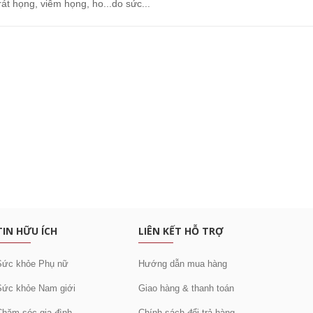
rát họng, viêm họng, ho...do sức...
c khuyến mại
TIN HỮU ÍCH
LIÊN KẾT HỖ TRỢ
Sức khỏe Phụ nữ
Hướng dẫn mua hàng
Sức khỏe Nam giới
Giao hàng & thanh toán
Chăm sóc gia đình
Chính sách đổi trả hàng