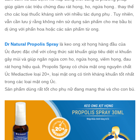
giúp giảm các triệu chứng đau rát họng, ho, ngứa họng.. thay thế
cho các loại thuốc kháng sinh với nhiều tác dụng phụ . Tuy nhiên,
vẫn cần lưu ý rằng không nên sử dụng sản phẩm cho mẹ bầu bị
dị ứng với phấn hoa hoặc các sản phẩm từ ong.
Dr Natural Propolis Spray
là keo ong xịt họng hàng đầu của
Úc được đặc chế với công thức sát khuẩn giúp tiêu diệt vi khuẩn
gây mùi và giúp ngăn ngừa cơn ho, ngứa họng, viêm họng, đau
rát họng hiệu quả. Propolis Spray có chứa mật ong nguyên chất
Úc Mediactive loại 20+, loại mật ong có tính kháng khuẩn tốt nhất
trong các loại mật ong Úc.
Sản phẩm dùng rất tốt cho phụ nữ đang mang thai và cho con bú.