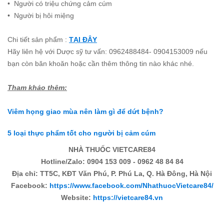
• Người có triệu chứng cảm cúm
• Người bị hôi miệng
Chi tiết sản phẩm :
TẠI ĐÂY
Hãy liên hệ với D
ược sỹ tư vấn: 0962488484- 0904153009 nếu
bạn còn băn khoăn hoặc cần thêm thông tin nào khác nhé.
Tham khảo thêm:
Viêm họng giao mùa nên làm gì để dứt bệnh?
5 loại thực phẩm tốt cho người bị cảm cúm
NHÀ THUỐC VIETCARE84
Hotline/Zalo: 0904 153 009 - 0962 48 84 84
Địa chỉ: TT5C, KĐT Văn Phú, P. Phú La, Q. Hà Đông, Hà Nội
Facebook:
https://www.facebook.com/NhathuocVietcare84/
Website:
https://vietcare84.vn