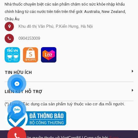
Nhà thuốc chuyên biệt các sản phẩm chăm sóc sức khỏe nhập khẩu
chính hãng từ các nước tiên tiến trên thế giới: Australia, New Zealand,
Châu Âu
Khu đô thị Văn Phú, P.Kiến Hưng, Hà Nội
0904153009
TIN HỮU ÍCH
LIÊN KẾT HỖ TRỢ
(*) Lưu ý: Tác dụng của sản phẩm tuỳ thuộc vào cơ địa mỗi người.
© Bản quyền thuộc về VietCare84
|
Cung cấp bởi
Sapo