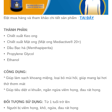
Đặt mua hàng và tham khảo chi tiết sản phẩm :
TẠI ĐÂY
THÀNH PHẦN:
• Chiết xuất Keo ong
• Chiết xuất Mật ong (Mật ong Mediactive® 20+)
• Dầu Bạc hà (Menthapiperita)
• Propylene Glycol
• Ethanol
CÔNG DỤNG:
* Giúp làm sạch khoang miệng, loại bỏ mùi hôi, giúp mang lại hơi
thở thơm mát
* Giúp tiêu diệt vi khuẩn, ngăn ngừa viêm họng, đau rát họng.
ĐỐI TƯỢNG SỬ DỤNG
:
Từ 1 tuổi trở lên
• Người bị viêm họng, khô, ngứa, đau rát họng