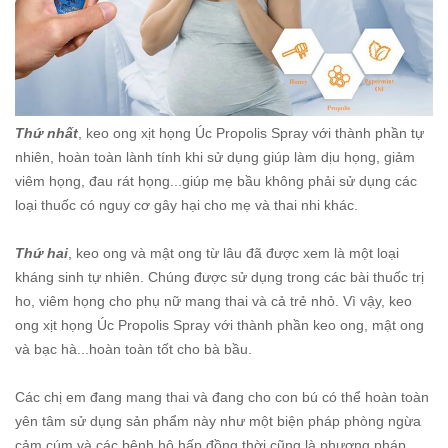
Thứ nhất
, keo ong xịt họng Úc Propolis Spray với thành phần tự
nhiên, hoàn toàn lành tính khi sử dụng giúp làm dịu họng, giảm
viêm họng, đau rát họng...giúp mẹ bầu không phải sử dụng các
loại thuốc có nguy cơ gây hại cho mẹ và thai nhi khác.
Thứ hai
, keo ong và mật ong từ lâu đã được xem là một loại
kháng sinh tự nhiên. Chúng được sử dụng trong các bài thuốc trị
ho, viêm họng cho phụ nữ mang thai và cả trẻ nhỏ. Vì vậy, keo
ong xịt họng Úc Propolis Spray với thành phần keo ong, mật ong
và bạc hà...hoàn toàn tốt cho bà bầu.
Các chị em đang mang thai và đang cho con bú có thể hoàn toàn
yên tâm sử dụng sản phẩm này như một biện pháp phòng ngừa
cảm cúm và các bệnh hô hấp đồng thời cũng là phương pháp