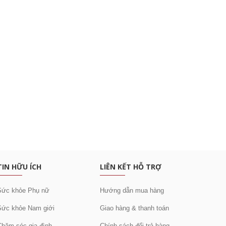
c khuyến mại
TIN HỮU ÍCH
LIÊN KẾT HỖ TRỢ
Sức khỏe Phụ nữ
Hướng dẫn mua hàng
Sức khỏe Nam giới
Giao hàng & thanh toán
Chăm sóc gia đình
Chính sách đổi trả hàng