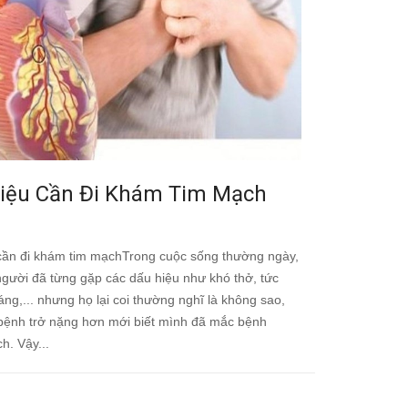
iệu Cần Đi Khám Tim Mạch
cần đi khám tim mạchTrong cuộc sống thường ngày,
người đã từng gặp các dấu hiệu như khó thở, tức
ng,... nhưng họ lại coi thường nghĩ là không sao,
 bệnh trở nặng hơn mới biết mình đã mắc bệnh
h. Vậy...