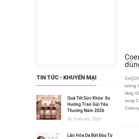
Coe
dùng
TIN TỨC - KHUYẾN MẠI
CoQ10 đ
lượng 
tăng n
Quà Tết Sức Khỏe: Xu
sung C
Hướng Trao Gửi Yêu
Coenzy
Thương Năm 2026
06, February, 2026
Lão Hóa Da Bắt Đầu Từ