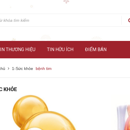
IN THƯƠNG HIỆU
TIN HỮU ÍCH
ĐIỂM BÁN
chủ
1-Sức khỏe
bệnh tim
C KHỎE