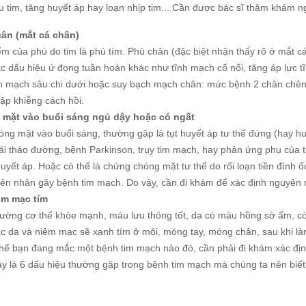
 tim, tăng huyết áp hay loạn nhịp tim... Cần được bác sĩ thăm khám n
ân (mắt cá chân)
m của phù do tim là phù tím. Phù chân (đặc biệt nhận thấy rõ ở mắt c
ác dấu hiệu ứ đọng tuần hoàn khác như tĩnh mạch cổ nổi, tăng áp lực t
nh mạch sâu chi dưới hoặc suy bạch mạch chân: mức bệnh 2 chân chên
ập khiễng cách hồi.
mặt vào buổi sáng ngủ dậy hoặc có ngất
óng mặt vào buổi sáng, thường gặp là tụt huyết áp tư thế đứng (hay h
i tháo đường, bệnh Parkinson, trụy tim mạch, hay phản ứng phụ của th
uyết áp. Hoặc có thể là chứng chóng mặt tư thế do rối loạn tiền đình ố
yên nhân gây bệnh tim mạch. Do vậy, cần đi khám để xác định nguyên n
êm mạc tím
hường cơ thể khỏe mạnh, máu lưu thông tốt, da có màu hồng sờ ấm, còn 
 da và niêm mạc sẽ xanh tím ở môi, móng tay, móng chân, sau khi làm 
 thể bạn đang mắc một bệnh tim mạch nào đó, cần phải đi khám xác đị
ây là 6 dấu hiệu thường gặp trong bệnh tim mạch mà chúng ta nên biế