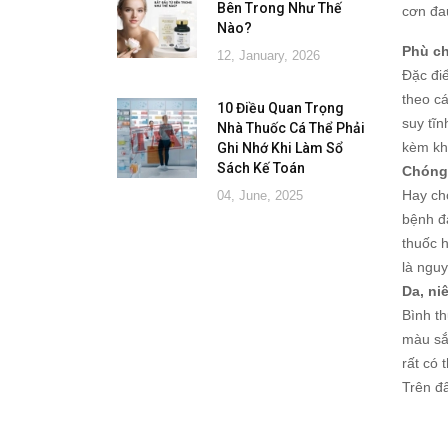
Bên Trong Như Thế
cơn đau
Nào?
Phù ch
12, January, 2026
Đặc điể
theo c
10 Điều Quan Trọng
suy tĩ
Nhà Thuốc Cá Thể Phải
kèm kh
Ghi Nhớ Khi Làm Sổ
Sách Kế Toán
Chóng 
Hay ch
04, June, 2025
bệnh đá
thuốc h
là ngu
Da, ni
Bình t
màu sắc
rất có
Trên đ