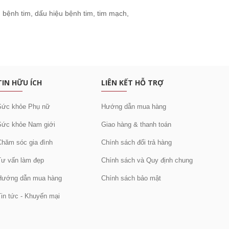
:
bệnh tim
,
dấu hiệu bệnh tim
,
tim mạch
,
c khuyến mại
TIN HỮU ÍCH
LIÊN KẾT HỖ TRỢ
Sức khỏe Phụ nữ
Hướng dẫn mua hàng
Sức khỏe Nam giới
Giao hàng & thanh toán
Chăm sóc gia đình
Chính sách đổi trả hàng
Tư vấn làm đẹp
Chính sách và Quy định chung
Hướng dẫn mua hàng
Chính sách bảo mật
Tin tức - Khuyến mại