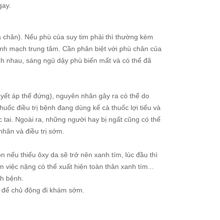
gay.
á chân). Nếu phù của suy tim phải thì thường kèm
ĩnh mạch trung tâm. Cần phân biệt với phù chân của
h nhau, sáng ngủ dậy phù biến mất và có thể đã
uyết áp thế đứng), nguyên nhân gây ra có thể do
uốc điều trị bệnh đang dùng kể cả thuốc lợi tiểu và
c tai. Ngoài ra, những người hay bị ngất cũng có thể
hân và điều trị sớm.
nếu thiếu ôxy da sẽ trở nên xanh tím, lúc đầu thì
việc nặng có thể xuất hiện toàn thân xanh tím...
nh bệnh.
t để chủ động đi khám sớm.