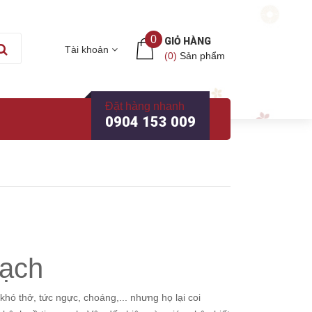
0
GIỎ HÀNG
Tài khoản
(
0
)
Sản phẩm
Đặt hàng nhanh
0904 153 009
mạch
hó thở, tức ngực, choáng,... nhưng họ lại coi