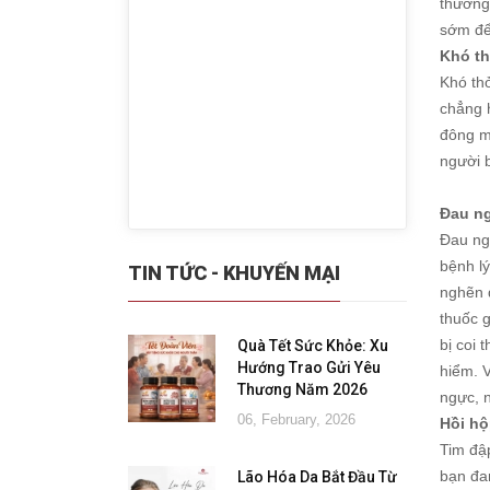
thường
sớm để
Khó th
Khó thở
chẳng h
đông m
người b
Đau ng
Đau ng
bệnh l
TIN TỨC - KHUYẾN MẠI
nghẽn 
thuốc g
bị coi 
Quà Tết Sức Khỏe: Xu
Hướng Trao Gửi Yêu
hiểm. 
Thương Năm 2026
ngực, n
06, February, 2026
Hồi hộ
Tim đậ
bạn đan
Lão Hóa Da Bắt Đầu Từ