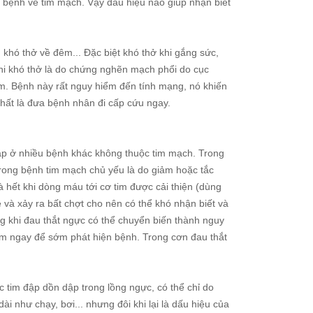
c bệnh về tim mạch. Vậy dấu hiệu nào giúp nhận biết
 khó thở về đêm... Đặc biệt khó thở khi gắng sức,
khi khó thở là do chứng nghẽn mạch phổi do cục
m. Bệnh này rất nguy hiểm đến tính mạng, nó khiến
nhất là đưa bệnh nhân đi cấp cứu ngay.
p ở nhiều bệnh khác không thuộc tim mạch. Trong
rong bệnh tim mạch chủ yếu là do giảm hoặc tắc
hết khi dòng máu tới cơ tim được cải thiện (dùng
 và xảy ra bất chợt cho nên có thể khó nhận biết và
ng khi đau thắt ngực có thể chuyển biến thành nguy
ám ngay để sớm phát hiện bệnh. Trong cơn đau thắt
tim đập dồn dập trong lồng ngực, có thể chỉ do
i như chạy, bơi... nhưng đôi khi lại là dấu hiệu của