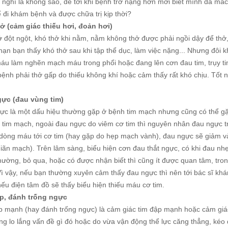
 nghĩ là không sao, để tới khi bệnh trở nặng hơn mới biết mình đã mắ
 đi khám bệnh và được chữa trị kịp thời?
ở (cảm giác thiếu hơi, đoản hơi)
 đột ngột, khó thở khi nằm, nằm không thở được phải ngồi dậy để thở,
ạn bạn thấy khó thở sau khi tập thể dục, làm việc nặng... Nhưng đôi 
áu làm nghẽn mạch máu trong phổi hoặc đang lên cơn đau tim, trụy ti
ệnh phải thở gấp do thiếu không khí hoặc cảm thấy rất khó chịu. Tốt 
ực (đau vùng tim)
ực là một dấu hiệu thường gặp ở bệnh tim mạch nhưng cũng có thể gặ
ý tim mạch, ngoài đau ngực do viêm cơ tim thì nguyên nhân đau ngực t
dòng máu tới cơ tim (hay gặp do hẹp mạch vành), đau ngực sẽ giảm và 
iãn mạch). Trên lâm sàng, biểu hiện cơn đau thắt ngực, có khi đau nhẹ
thường, bỏ qua, hoặc có được nhận biết thì cũng ít được quan tâm, tro
Vì vậy, nếu bạn thường xuyên cảm thấy đau ngực thì nên tới bác sĩ kh
ếu điện tâm đồ sẽ thấy biểu hiện thiếu máu cơ tim.
p, đánh trống ngực
p mạnh (hay đánh trống ngực) là cảm giác tim đập mạnh hoặc cảm giác 
g lo lắng vấn đề gì đó hoặc do vừa vận động thể lực căng thẳng, kéo dà