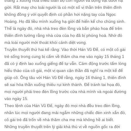
tháng 1 xuống hỏa thiêu toàn bộ con người và động vật dưới hạ
giới. Rất may cho loài người là có một số vị thần trên thiên đình
không đồng ý với quyết định có phần hơi nặng tay của Ngọc
Hoàng. Họ đã liều mình xuống hạ giới để hiến kế cho chúng sinh.
Thế là ngày đó, nhà nhà treo đèn lồng và bắn pháo hoa để trên
thiên đình tưởng rằng nhà cửa của họ đã bị phóng hoả. Nhờ đó
mà loài người mới thoát khỏi cảnh diệt vong.
Truyền thuyết thứ hai kể rằng: Vào thời Hán Vũ Đế, có một cô gái
trẻ sống trong cung bị cấm về thăm cha mẹ vào ngày 15 tháng 1
đã có ý định lao xuống giếng để tự vẫn. Cảm động trước tấm lòng
hiếu thảo của cô gái, một vị quan cận thần đã nghĩ ra một kế để
giúp cô. Ông tâu với Hán Vũ Đế rằng, ngày 16 tháng 1, thiên đình
sẽ sai hỏa thần xuống thiêu rụi kinh thành. Để tránh tai họa đó,
mọi người phải treo đèn lồng trước cửa nhà mình và ngoài đường
vào ngày 15.
Theo lệnh của Hán Vũ Đế, ngày đó mọi nhà đều treo đèn lồng,
nhân lúc mọi người đang mải ngắm những chiếc đèn xinh xắn đó,
cô gái trẻ đã trốn về nhà thăm cha mẹ mà không hề ai biết.
Những truyền thuyết trên lý giải khá thú vị về nguồn gốc ra đời