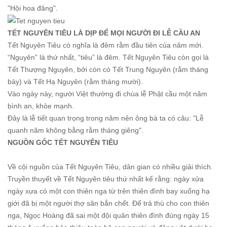
"Hội hoa đăng".
TẾT NGUYÊN TIÊU LÀ DỊP ĐỂ MỌI NGƯỜI ĐI LỄ CẦU AN
Tết Nguyên Tiêu có nghĩa là đêm rằm đầu tiên của năm mới.
“Nguyên” là thứ nhất, “tiêu” là đêm. Tết Nguyên Tiêu còn gọi là
Tết Thượng Nguyên, bởi còn có Tết Trung Nguyên (rằm tháng
bảy) và Tết Hạ Nguyên (rằm tháng mười).
Vào ngày này, người Việt thường đi chùa lễ Phật cầu một năm
bình an, khỏe mạnh.
Đây là lễ tiết quan trọng trong năm nên ông bà ta có câu: "Lễ
quanh năm không bằng rằm tháng giêng".
NGUỒN GỐC TẾT NGUYÊN TIÊU
Về cội nguồn của Tết Nguyên Tiêu, dân gian có nhiều giải thích.
Truyền thuyết về Tết Nguyên tiêu thứ nhất kể rằng: ngày xửa
ngày xưa có một con thiên nga từ trên thiên đình bay xuống hạ
giới đã bị một người thợ săn bắn chết. Để trả thù cho con thiên
nga, Ngọc Hoàng đã sai một đội quân thiên đình đúng ngày 15