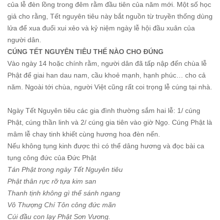
của lễ đèn lồng trong đêm rằm đầu tiên của năm mới. Một số học
giả cho rằng, Tết nguyên tiêu này bắt nguồn từ truyền thống dùng
lửa để xua đuổi xui xẻo và kỷ niệm ngày lễ hội đầu xuân của
người dân.
CÚNG TẾT NGUYÊN TIÊU THẾ NÀO CHO ĐÚNG
Vào ngày 14 hoặc chính rằm, người dân đã tấp nập đến chùa lễ
Phật để giai han dau nam, cầu khoẻ mạnh, hạnh phúc… cho cả
năm. Ngoài tới chùa, người Việt cũng rất coi trọng lễ cúng tại nhà.
Ngày Tết Nguyên tiêu các gia đình thường sắm hai lễ: 1/ cúng
Phật, cúng thần linh và 2/ cúng gia tiên vào giờ Ngọ. Cúng Phật là
mâm lễ chay tinh khiết cùng hương hoa đèn nến.
Nếu không tụng kinh được thì có thể dâng hương và đọc bài ca
tụng công đức của Đức Phật
Tán Phật trong ngày Tết Nguyên tiêu
Phật thân rực rỡ tựa kim san
Thanh tịnh không gì thể sánh ngang
Vô Thượng Chí Tôn công đức mãn
Cúi đầu con lạy Phật Sơn Vương.