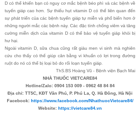
D có thể khiến bạn có nguy cơ mắc bệnh béo phì và các bệnh về
tuyến giáp cao hơn. Sự thiếu hụt vitamin D có thể liên quan đến
sự phát triển của các bệnh tuyến giáp tự miễn và phổ biến hơn ở
những người mắc các bệnh này. Các đặc tính chống viêm và tăng
cường miễn dịch của vitamin D có thể bảo vệ tuyến giáp khỏi bị
hư hại.
Ngoài vitamin D, sữa chua cũng rất giàu men vi sinh mà nghiên
cứu cho thấy có thể giúp cân bằng vi khuẩn có lợi trong đường
ruột do nó có thể bị loại bỏ do rối loạn tuyến giáp.
ThS.BS Hoàng Vũ - Bệnh viện Bạch Mai
NHÀ THUỐC VIETCARE84
Hotline/Zalo: 0904 153 009 - 0962 48 84 84
Địa chỉ: TT5C, KĐT Văn Phú, P. Phú La, Q. Hà Đông, Hà Nội
Facebook:
https://www.facebook.com/NhathuocVietcare84/
Website:
https://vietcare84.vn