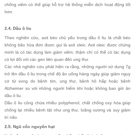
chống viêm có thể giúp hỗ trợ hệ thống miễn dịch hoạt động tốt
hơn.
2.4. Dầu ô liu
Theo nghiên cứu, axit béo chủ yếu trong dầu ô liu là chất béo
không bão hòa đơn được gọi là axit oleic. Axit oleic được chứng
minh là có tác dụng làm giảm viêm, thậm chí có thể có tác dụng
có lợi đối với các gen liên quan đến ung thư.
Các nhà nghiên cứu phát hiện ra rằng, những người sử dụng 7g
trở lên dầu ô liu trong chế độ ăn uống hàng ngày giúp giảm nguy
cơ tử vong do bệnh tim, ung thư, bệnh hô hấp hoặc bệnh
Alzheimer so với những người hiếm khi hoặc không bao giờ ăn
dầu ô liu.
Dầu ô liu cũng chứa nhiều polyphenol, chất chống oxy hóa giúp
chống lại nhiều bệnh tật như ung thư, loãng xương và suy giảm
trí não.
2.5. Ngũ cốc nguyên hạt