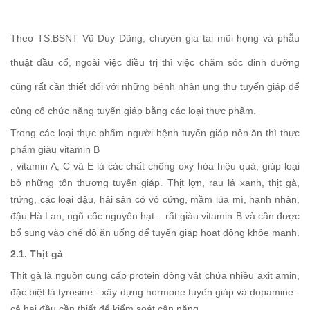
Theo TS.BSNT Vũ Duy Dũng, chuyên gia tai mũi họng và phẫu
thuật đầu cổ, ngoài việc điều trị thì việc chăm sóc dinh dưỡng
cũng rất cần thiết đối với những bệnh nhân ung thư tuyến giáp để
củng cố chức năng tuyến giáp bằng các loại thực phẩm.
Trong các loại thực phẩm người bệnh tuyến giáp nên ăn thì thực
phẩm giàu vitamin B
, vitamin A, C và E là các chất chống oxy hóa hiệu quả, giúp loại
bỏ những tổn thương tuyến giáp. Thịt lợn, rau lá xanh, thịt gà,
trứng, các loại đậu, hải sản có vỏ cứng, mầm lúa mì, hạnh nhân,
đậu Hà Lan, ngũ cốc nguyên hạt... rất giàu vitamin B và cần được
bổ sung vào chế độ ăn uống để tuyến giáp hoạt động khỏe mạnh.
2.1. Thịt gà
Thịt gà là nguồn cung cấp protein động vật chứa nhiều axit amin,
đặc biệt là tyrosine - xây dựng hormone tuyến giáp và dopamine -
cả hai đều cần thiết để kiểm soát cân nặng.