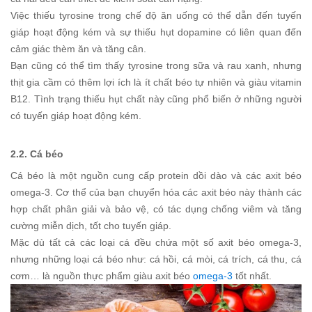
Việc thiếu tyrosine trong chế độ ăn uống có thể dẫn đến tuyến
giáp hoạt động kém và sự thiếu hụt dopamine có liên quan đến
cảm giác thèm ăn và tăng cân.
Bạn cũng có thể tìm thấy tyrosine trong sữa và rau xanh, nhưng
thịt gia cầm có thêm lợi ích là ít chất béo tự nhiên và giàu vitamin
B12. Tình trạng thiếu hụt chất này cũng phổ biến ở những người
có tuyến giáp hoạt động kém.
2.2. Cá béo
Cá béo là một nguồn cung cấp protein dồi dào và các axit béo
omega-3. Cơ thể của bạn chuyển hóa các axit béo này thành các
hợp chất phân giải và bảo vệ, có tác dụng chống viêm và tăng
cường miễn dịch, tốt cho tuyến giáp.
Mặc dù tất cả các loại cá đều chứa một số axit béo omega-3,
nhưng những loại cá béo như: cá hồi, cá mòi, cá trích, cá thu, cá
cơm… là nguồn thực phẩm giàu axit béo
omega-3
tốt nhất.