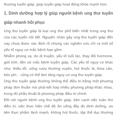
thương tuyến giáp, giúp tuyến giáp hoạt động khỏe mạnh hơn.
1. Dinh dưỡng hợp lý giúp người bệnh ung thư tuyến
giáp nhanh hồi phục
Ung thư tuyến giáp là loại ung thư phổ biến nhất trong ung thư
của các tuyến nội tiết. Nguyên nhân gây ung thư tuyến giáp đến
nay chưa được xác định rõ nhưng các nghiên cứu chỉ ra một số
yếu tố nguy cơ mắc bệnh bao gồm:
Nhiễm phóng xạ, do di truyền, yếu tố tuổi tác, thay đổi hormone,
giới tính, tiền sử mắc bệnh tuyến giáp. Các yếu tố nguy cơ khác
như: thiếu iốt, uống rượu thường xuyên, hút thuốc lá, thừa cân,
béo phì... cũng có thể làm tăng nguy cơ ung thư tuyến giáp.
Ung thư tuyến giáp thường không thể điều trị bằng một phương
pháp đơn thuần mà phải kết hợp nhiều phương pháp khác nhau,
trong đó phẫu thuật là phương pháp điều trị chính.
Đối với người bệnh ung thư tuyến giáp, bên cạnh việc tuân thủ
điều trị, việc thực hiện chế độ ăn uống đầy đủ dinh dưỡng, ưu
tiên thực phẩm lành mạnh, không hút thuốc, tập thể dục thường