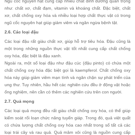
Ngũ cốc nguyên hạt cung cấp nhiều chất dinh dưỡng quan trọng
như: chất xơ, chất đạm, vitamin và khoáng chất. Đặc biệt, chất
xơ, chất chống oxy hóa và nhiều loại hợp chất thực vật có trong
ngũ cốc nguyên hạt giúp giảm viêm và ngăn ngừa bệnh tật.
2.6. Các loại đậu
Các loại đậu rất giàu chất xơ, giúp hỗ trợ tiêu hóa. Đậu cũng là
một trong những nguồn thực vật tốt nhất cung cấp chất chống
oxy hóa, đặc biệt là đậu xanh.
Ngoài ra, một số loại đậu như đậu cúc (đậu pinto) có chứa một
chất chống oxy hóa đặc biệt gọi là kaempferol. Chất chống oxy
hóa này giúp giảm viêm mạn tính và ngăn chặn sự phát triển của
ung thư. Tuy nhiên, hầu hết các nghiên cứu đều ở động vật hoặc
ống nghiệm, nên cần có thêm các nghiên cứu trên con người.
2.7. Quả mọng
Các loại quả mọng đều rất giàu chất chống oxy hóa, có thể giúp
kiểm soát rối loạn chức năng tuyến giáp. Trong đó, quả việt quất
có chứa lượng chất chống oxy hóa cao nhất trong số tất cả các
loại trái cây và rau quả. Quả mâm xôi cũng là nguồn cung cấp