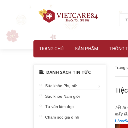
TRANG CHỦ
SẢN PHẨM
THÔNG T
Trang 
DANH SÁCH TIN TỨC
Sức khỏe Phụ nữ
Tiệ
Sức khỏe Nam giới
Tư vấn làm đẹp
Tết là
mấy lầ
Chăm sóc gia đình
LiverS