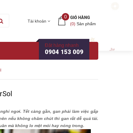
0
GIỎ HÀNG
Tài khoản
(
0
)
Sản phẩm
Đặt hàng nhanh
0904 153 009
l
rSol
 nghỉ ngơi. Tết càng gần, gan phải làm việc gấp
 nên nếu không chăm chút thì gan rất dễ quá tải.
 Xuân mà không lo mệt mỏi hay nóng trong.