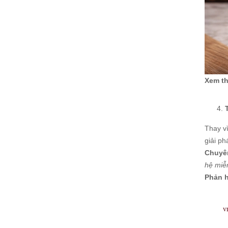
Xem t
Thay vì
giải ph
Chuyê
hệ miễn
Phản h