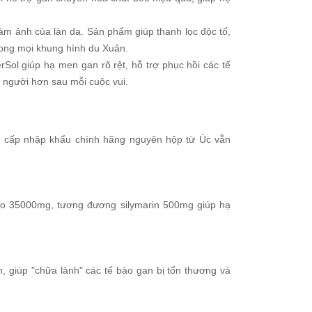
ám ảnh của làn da. Sản phẩm giúp thanh lọc độc tố,
rong mọi khung hình du Xuân.
rSol giúp hạ men gan rõ rệt, hỗ trợ phục hồi các tế
 người hơn sau mỗi cuộc vui.
o cấp nhập khẩu chính hãng nguyên hộp từ Úc vẫn
cao 35000mg, tương đương silymarin 500mg giúp hạ
in, giúp "chữa lành" các tế bào gan bị tổn thương và