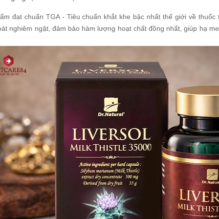
ẩm đạt chuẩn TGA - Tiêu chuẩn khắt khe bậc nhất thế giới về thuốc tr
oát nghiêm ngặt, đảm bảo hàm lượng hoạt chất đồng nhất, giúp hạ men