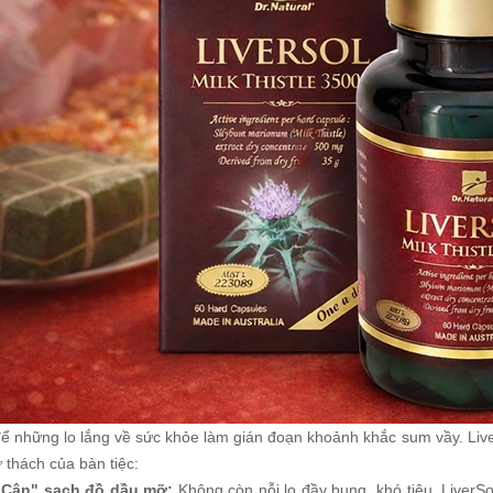
ể những lo lắng về sức khỏe làm gián đoạn khoảnh khắc sum vầy. Liver
 thách của bàn tiệc:
"Cân" sạch đồ dầu mỡ:
Không còn nỗi lo đầy bụng, khó tiêu. LiverS