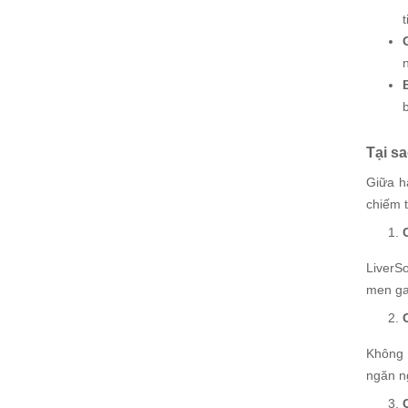
Tại s
Giữa h
chiếm t
LiverS
men gan
Không c
ngăn ng