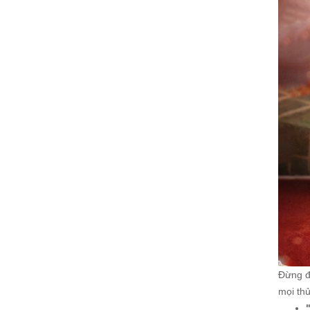
Đừng đ
mọi thử