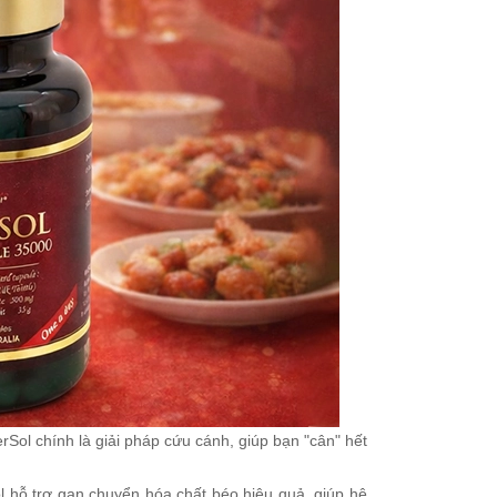
Sol chính là giải pháp cứu cánh, giúp bạn "cân" hết
ol hỗ trợ gan chuyển hóa chất béo hiệu quả, giúp hệ