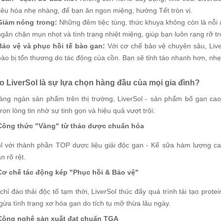
tiêu hóa nhẹ nhàng, để bạn ăn ngon miệng, hưởng Tết tròn vị.
Giảm nóng trong:
Những đêm tiệc tùng, thức khuya không còn là nỗi 
ngăn chặn mụn nhọt và tình trạng nhiệt miệng, giúp bạn luôn rạng rỡ t
Bảo vệ và phục hồi tế bào gan:
Với cơ chế bảo vệ chuyên sâu, Live
bào bị tổn thương do tác động của cồn. Bạn sẽ tỉnh táo nhanh hơn, nhẹ
ao LiverSol là sự lựa chọn hàng đầu của mọi gia đình?
àng ngàn sản phẩm trên thị trường, LiverSol - sản phẩm bổ gan ca
rọn lòng tin nhờ sự tinh gọn và hiệu quả vượt trội:
Công thức "Vàng" từ thảo dược chuẩn hóa
ol với thành phần TOP dược liệu giải độc gan - Kế sữa hàm lượng 
 rõ rệt.
Cơ chế tác động kép "Phục hồi & Bảo vệ"
hỉ đào thải độc tố tạm thời, LiverSol thúc đẩy quá trình tái tạo prote
ừa tình trạng xơ hóa gan do tích tụ mỡ thừa lâu ngày.
Công nghệ sản xuất đạt chuẩn TGA