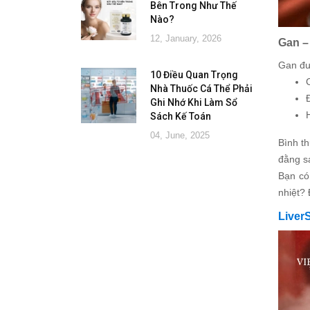
Bên Trong Như Thế
Nào?
12, January, 2026
Gan –
Gan đư
10 Điều Quan Trọng
Nhà Thuốc Cá Thể Phải
Ghi Nhớ Khi Làm Sổ
Sách Kế Toán
04, June, 2025
Bình th
đằng s
Bạn có
nhiệt? 
Liver