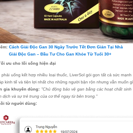
hêm:
Cách Giải Độc Gan 30 Ngày Trước Tết Đơn Giản Tại Nhà
Giải Độc Gan – Đầu Tư Cho Gan Khỏe Từ Tuổi 30+
Tối ưu cho lối sống hiện đại
 phải uống kết hợp nhiều loại thuốc, LiverSol gói gọn tất cả sức mạnh
áp kinh tế và tiện lợi nhất cho những người bận rộn nhưng vẫn muốn g
n gia khuyên dùng:
"Chủ động bảo vệ gan bằng các hoạt chất sinh h
 dịch và sự trẻ trung của cơ thể ngay từ bên trong."
ồi từ người dùng: