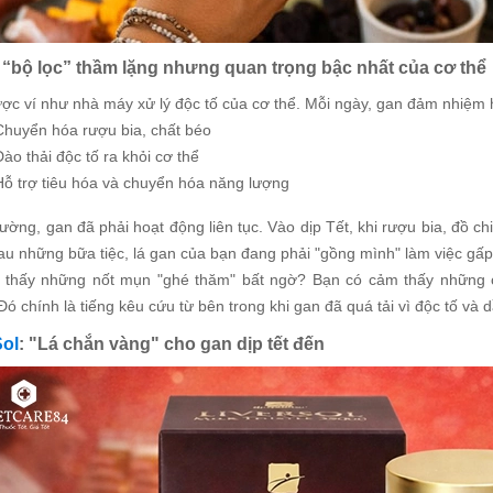
 “bộ lọc” thầm lặng nhưng quan trọng bậc nhất của cơ thể
ợc ví như nhà máy xử lý độc tố của cơ thể. Mỗi ngày, gan đảm nhiệm
Chuyển hóa rượu bia, chất béo
Đào thải độc tố ra khỏi cơ thể
Hỗ trợ tiêu hóa và chuyển hóa năng lượng
ường, gan đã phải hoạt động liên tục. Vào dịp Tết, khi rượu bia, đồ ch
au những bữa tiệc, lá gan của bạn đang phải "gồng mình" làm việc gấp
 thấy những nốt mụn "ghé thăm" bất ngờ? Bạn có cảm thấy những c
Đó chính là tiếng kêu cứu từ bên trong khi gan đã quá tải vì độc tố và 
Sol
: "Lá chắn vàng" cho gan dịp tết đến