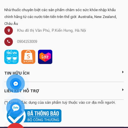
Nhà thuốc chuyên biệt các sản phẩm chăm sóc sức khỏe nhập khẩu
chính hãng từ các nước tiên tiến trên thế giới: Australia, New Zealand,
Châu Âu
Khu đô thị Văn Phú, P.Kiến Hưng, Hà Nội
0904153009
TIN HỮU ÍCH
LIÊN KẾT HỖ TRỢ
(*) Lưu ý: Tác dụng của sản phẩm tuỳ thuộc vào cơ địa mỗi người.