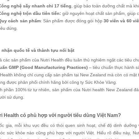
Công nghệ sấy nhanh chỉ 17 tiếng
, giúp bảo toàn dưỡng chất mà khô
Công nghệ trộn dầu tiên tiến:
giữ nguyên hoạt chất sản phẩm, giúp c
Quy cách sản phẩm
: Sản phẩm được đóng gói hộp
30 viên và 60 vi
tiêu dùng.
nhận quốc tế và thành tựu nổi bật
cả các sản phẩm của Nutri Health đều tuân thủ nghiêm ngặt các tiêu c
uẩn GMP (Good Manufacturing Practices)
– tiêu chuẩn thực hành s
 Health không chỉ cung cấp sản phẩm tại New Zealand mà còn có mặt tại
ang được phân phối chính hãng bởi công ty Sức Khỏe Vàng.
h phần 100% từ tự nhiên, sản phẩm của Nutri health New Zealand đảm 
ười sử dụng.
tri Health có phù hợp với người tiêu dùng Việt Nam?
ốc gia, mỗi khu vực đều có thói quen sinh hoạt, chế độ dinh dưỡng
óc sức khỏe nào cũng phù hợp với người Việt. Hiểu rõ điều này, Nutr