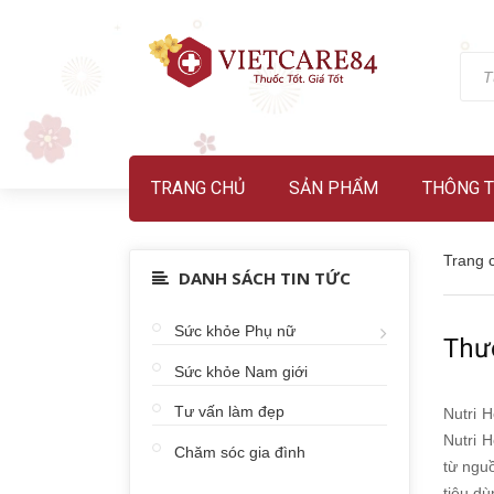
TRANG CHỦ
SẢN PHẨM
THÔNG T
Trang 
DANH SÁCH TIN TỨC
Sức khỏe Phụ nữ
Thư
Sức khỏe Nam giới
Tư vấn làm đẹp
Nutri H
Nutri 
Chăm sóc gia đình
từ nguồ
tiêu dù