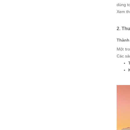
dùng t
Xem t
2. Th
Thành 
Một tr
Các sả