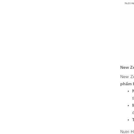
New Z
New Ze
phẩm b
Nutri 