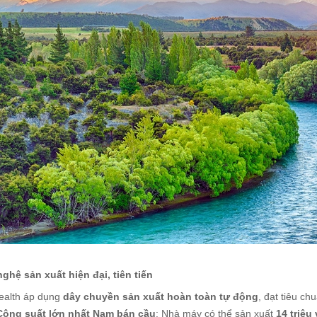
ghệ sản xuất hiện đại, tiên tiến
Health áp dụng
dây chuyền sản xuất hoàn toàn tự động
, đạt tiêu c
Công suất lớn nhất Nam bán cầu
: Nhà máy có thể sản xuất
14 triệu