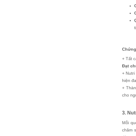
Chứng 
+ Tất 
Đạt ch
+ Nutri
hiện đ
+ Thàn
cho ng
3. Nu
Mỗi qu
chăm s