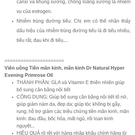
canxi va khung xương, chống loãng xương là nhiệm
vụ của estrogen.
Nhiễm trùng đường tiểu: Chị em có thể nhận thấy
dấu hiệu của nhiễm trùng đường tiểu là đi tiểu nhiều,
tiểu rắt, đau khi đi tiểu,...
======================
Viên uống Tiền mãn kinh, mãn kinh Dr Natural Hyper
Evening Primrose Oil
THÀNH PHẦN: GLA và Vitamin E thiên nhiên giúp
bổ sung cân bằng nội tiết
CÔNG DỤNG: Giúp bổ sung cân bằng nội tiết tố nữ,
giúp giảm nám da, đẹp da; giúp tóc không bị gẫy,
rụng; hỗ trợ giảm các triệu chứng tiền mãn kinh, mãn
kinh: đau đầu, bốc hỏa, mất ngủ, rối loạn kinh
nguyệt...
HIỆU QUẢ rõ rệt với hàng nhập khẩu chính hãng từ