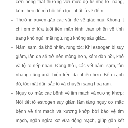
cơn nóng thất thường với mức độ từ nhẹ tới nặng,
kèm theo đổ mồ hôi liên tục, nhất là về đêm.
Thường xuyên gặp các vấn đề về giấc ngủ: Không ít
chị em ở lứa tuổi tiền mãn kinh than phiền về tình
trạng khó ngủ, mất ngủ, ngủ không sâu giấc,...
Nám, sạm, da khô nhăn, rụng tóc: Khi estrogen bị suy
giảm, làn da sẽ trở nên mỏng hơn, kém đàn hồi, khô
và lộ rõ nếp nhăn. Đồng thời, các vết nám, sạm, tàn
nhang cũng xuất hiện trên da nhiều hơn. Bên cạnh
đó, tóc mất dần sắc tố và chuyển sang hoa râm.
Nguy cơ mắc các bệnh về tim mạch và xương khớp:
Nội tiết tố estrogen suy giảm làm tăng nguy cơ mắc
bệnh về tim mạch và xương khớp bởi bảo vệ tim
mạch, ngăn ngừa xơ vữa động mạch, giúp gắn kết