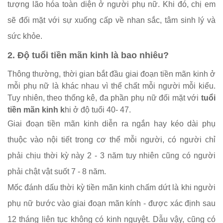
tượng lão hóa toàn diện ở người phụ nữ. Khi đó, chị em
sẽ đối mặt với sự xuống cấp về nhan sắc, tâm sinh lý và
sức khỏe.
2. Độ tuổi tiền mãn kinh là bao nhiêu?
Thông thường, thời gian bắt đầu giai đoạn tiền mãn kinh ở
mỗi phụ nữ là khác nhau vì thể chất mỗi người mỗi kiểu.
Tuy nhiên, theo thống kê, đa phần phụ nữ đối mặt với
tuổi
tiền mãn kinh
k
hi ở độ tuổi 40- 47.
Giai đoạn tiền mãn kinh diễn ra ngắn hay kéo dài phụ
thuộc vào nội tiết trong cơ thể mỗi người, có người chỉ
phải chịu thời kỳ này 2 - 3 năm tuy nhiên cũng có người
phải chật vật suốt 7 - 8 năm.
Mốc đánh dấu thời kỳ tiền mãn kinh chấm dứt là khi người
phụ nữ bước vào giai đoạn mãn kính - được xác định sau
12 tháng liên tục không có kinh nguyệt. Dẫu vậy, cũng có