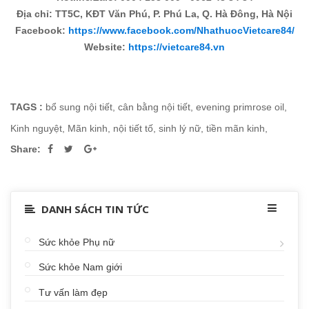
Địa chỉ: TT5C, KĐT Văn Phú, P. Phú La, Q. Hà Đông, Hà Nội
Facebook:
https://www.facebook.com/NhathuocVietcare84/
Website:
https://vietcare84.vn
TAGS :
bổ sung nội tiết
,
cân bằng nội tiết
,
evening primrose oil
,
Kinh nguyệt
,
Mãn kinh
,
nội tiết tố
,
sinh lý nữ
,
tiền mãn kinh
,
Share:
DANH SÁCH TIN TỨC
Sức khỏe Phụ nữ
Sức khỏe Nam giới
Tư vấn làm đẹp