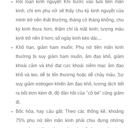
Rối loạn kinh nguyệt: Khi bước vào
tuổi tiền mãn
kinh, chị em phụ nữ sẽ thấy chu kỳ kinh nguyệt của
mình trở nên thất thường, tháng có tháng không, chu
kỳ kinh thưa hơn, thậm chí là mất kinh; lượng máu
kinh trở nên ít hơn; số ngày kinh kéo dài,...
Khô hạn, giảm ham muốn: Phụ nữ tiền mãn kinh
thường bị suy giảm ham muốn, âm đạo khô, giảm
khoái cảm và khó đạt cực khoái niêm mạc âm đạo
khô và teo, dễ bị tổn thương hoặc dễ chảy máu. Sự
suy giảm estrogen khiến âm đạo khô, lượng dịch tiết
ra bôi trơn kém đi, độ đàn hồi của "cô bé" cũng giảm
đi.
Bốc hỏa, hay cáu gắt: Theo các thống kê, khoảng
75% phụ nữ tiền mãn kinh phải chịu đựng những