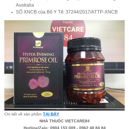
Australia
SỐ XNCB của Bộ Y Tế: 37244/2017/ATTP-XNCB
Chi tiết về sản phẩm
TẠI ĐÂY
NHÀ THUỐC VIETCARE84
Hotline/Zalo: 0904 153 009 - 0962 48 84 84