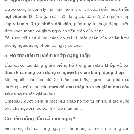
Đa xơ cứng là bệnh lý thần kinh tự miễn, liên quan đến mức
thiếu
hụt vitamin D
. Dầu gan cá, một dạng của dầu cá, là nguồn cung
cấp
vitamin D tự nhiên dồi dào
, giúp duy trì hoạt động miễn
dịch khỏe mạnh và giảm nguy cơ tiến triển của bệnh.
Bổ sung dầu cá đúng cách có thể là một phần của chiến lược
phòng ngừa trong nhóm có nguy cơ cao.
5. Hỗ trợ điều trị viêm khớp dạng thấp
Dầu cá có tác dụng
giảm viêm, hỗ trợ giảm đau khớp và cải
thiện khả năng vận động ở người bị viêm khớp dạng thấp
.
Một nghiên cứu kéo dài 24 tuần cho thấy, người dùng dầu cá
thường xuyên báo cáo
mức độ đau thấp hơn và giảm nhu cầu
sử dụng thuốc giảm đau
.
Omega-3 được xem là một liệu pháp hỗ trợ tự nhiên, ít tác dụng
phụ cho người mắc bệnh khớp mãn tính.
Có nên uống dầu cá mỗi ngày?
Việc uống dầu cá hàng ngày có thể mang lại lợi ích, nhưng cần