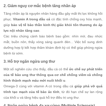
2. Giảm nguy cơ mắc bệnh tăng nhãn áp
Tăng nhãn áp là nguyên nhân hàng đầu gây mất thị lực không hồi
phục.
Vitamin A trong dầu cá
có đặc tính chống oxy hóa mạnh,
giúp
bảo vệ tế bào thần kinh thị giác khỏi tổn thương do áp
lực nội nhãn tăng cao
.
Các triệu chứng cảnh báo bệnh bao gồm: nhìn mờ, đau nhức
mắt, buồn nôn, thấy vòng sáng quanh đèn... Việc bổ sung dinh
dưỡng hợp lý kết hợp thăm khám định kỳ có thể giúp phòng ngừa
bệnh từ sớm.
3. Hỗ trợ ngăn ngừa ung thư
Một số nghiên cứu cho thấy, dầu cá có thể
ức chế sự phát triển
của tế bào ung thư thông qua cơ chế chống viêm và chống
hình thành mạch máu mới nuôi khối u
.
Omega-3 cùng với vitamin A có trong dầu cá
giúp phá vỡ quá
trình tạo mạch của tế bào ác tính
, từ đó hạn chế sự lan rộng
của khối u và tăng hiệu quả hỗ trợ điều trị ung thư.
4. Ngăn ngừa bệnh đa xơ cứng (Multiple Sclerosis)