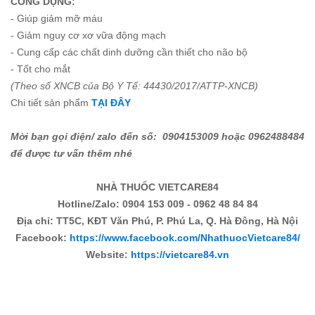
CÔNG DỤNG:
- Giúp giảm mỡ máu
- Giảm nguy cơ xơ vữa động mạch
- Cung cấp các chất dinh dưỡng cần thiết cho não bộ
- Tốt cho mắt
(Theo số XNCB của Bộ Y Tế: 44430/2017/ATTP-XNCB)
Chi tiết sản phẩm
TẠI ĐÂY
Mời bạn gọi điện/ zalo đến số: 0904153009 hoặc 0962488484
để được tư vấn thêm nhé
NHÀ THUỐC VIETCARE84
Hotline/Zalo: 0904 153 009 - 0962 48 84 84
Địa chỉ: TT5C, KĐT Văn Phú, P. Phú La, Q. Hà Đông, Hà Nội
Facebook:
https://www.facebook.com/NhathuocVietcare84/
Website:
https://vietcare84.vn