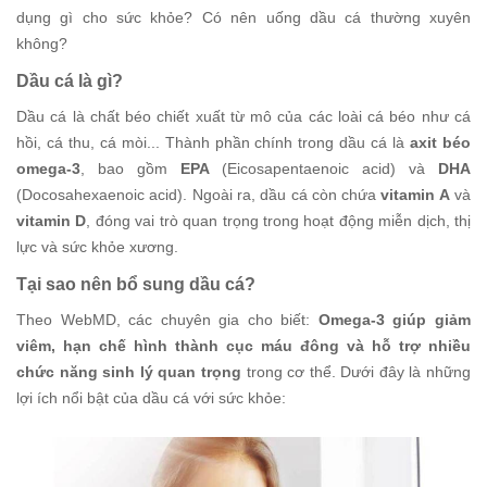
dụng gì cho sức khỏe? Có nên uống dầu cá thường xuyên
không?
Dầu cá là gì?
Dầu cá là chất béo chiết xuất từ mô của các loài cá béo như cá
hồi, cá thu, cá mòi... Thành phần chính trong dầu cá là
axit béo
omega-3
, bao gồm
EPA
(Eicosapentaenoic acid) và
DHA
(Docosahexaenoic acid). Ngoài ra, dầu cá còn chứa
vitamin A
và
vitamin D
, đóng vai trò quan trọng trong hoạt động miễn dịch, thị
lực và sức khỏe xương.
Tại sao nên bổ sung dầu cá?
Theo WebMD, các chuyên gia cho biết:
Omega-3 giúp giảm
viêm, hạn chế hình thành cục máu đông và hỗ trợ nhiều
chức năng sinh lý quan trọng
trong cơ thể. Dưới đây là những
lợi ích nổi bật của dầu cá với sức khỏe: