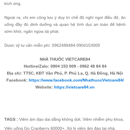
kích ứng.
Ngoài ra, chị em cũng lưu ý duy trì chế độ nghỉ ngơi điều độ, ăn
uống đầy đủ dinh dưỡng và quan hệ tình dục an toàn để bệnh
sớm khỏi, ngăn ngừa tái phát.
Dược sỹ tư vấn miễn phí: 0962488484-0904153009
NHÀ THUỐC VIETCARE84
Hotline/Zalo: 0904 153 009 - 0962 48 84 84
Địa chỉ: TT5C, KĐT Văn Phú, P. Phú La, Q. Hà Đông, Hà Nội
Facebook:
https://www.facebook.com/NhathuocVietcare84/
Website:
https://vietcare84.vn
TAGS :
Viêm âm đạo dai dẳng không dứt
,
Viêm nhiễm phụ khoa
,
Viên uống Go Cranberry 60000+
,
Xử lý viêm âm đạo tại nhà
,