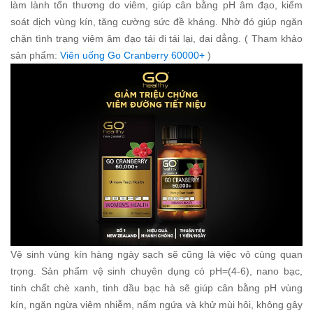
làm lành tổn thương do viêm, giúp cân bằng pH âm đạo, kiểm
soát dịch vùng kín, tăng cường sức đề kháng. Nhờ đó giúp ngăn
chặn tình trạng viêm âm đạo tái đi tái lại, dai dẳng. ( Tham khảo
sản phẩm:
Viên uống Go Cranberry 60000+
)
Vệ sinh vùng kín hàng ngày sạch sẽ cũng là việc vô cùng quan
trọng. Sản phẩm vệ sinh chuyên dụng có pH=(4-6), nano bạc,
tinh chất chè xanh, tinh dầu bạc hà sẽ giúp cân bằng pH vùng
kín, ngăn ngừa viêm nhiễm, nấm ngứa và khử mùi hôi, không gây