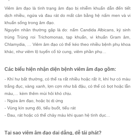
Viêm âm đạo là tình trạng âm đạo bị nhiễm khuẩn dẫn đến tiết
dịch nhiều, ngứa và đau rát do mất cân bằng hệ nấm men và vi
khuẩn sống trong âm đạo.
Nguyên nhân thường gặp là do: nấm Candida Albicans, ký sinh
trùng Trùng roi Trichomonas, tạp khuẩn, vi khuẩn Gram âm,
Chlamydia, … Viêm âm đạo có thể kéo theo nhiều bệnh phụ khoa
khác, như viêm lộ tuyến cổ tử cung, viêm phần phụ…
Các biểu hiện nhận diện bệnh viêm âm đạo gồm:
- Khí hư bất thường, có thể ra rất nhiều hoặc rất ít, khí hư có màu
trắng đục, vàng xanh, lợn cợn như bã đậu, có thể có bọt hoặc lẫn
máu,… kèm thêm mùi hôi khó chịu.
- Ngứa âm đạo, hoặc bị dị ứng
- Vùng kín sưng đỏ, tiểu buốt, tiểu rát
- Đau, rát hoặc có thể chảy máu khi quan hệ tình dục…
Tại sao viêm âm đạo dai dẳng, dễ tái phát
?