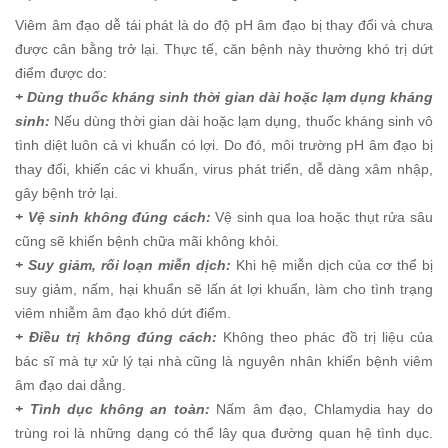
Viêm âm đạo dễ tái phát là do độ pH âm đạo bị thay đổi và chưa
được cân bằng trở lại. Thực tế, căn bệnh này thường khó trị dứt
điểm được do:
+ Dùng thuốc kháng sinh thời gian dài hoặc lạm dụng kháng
sinh:
Nếu dùng thời gian dài hoặc lạm dụng, thuốc kháng sinh vô
tình diệt luôn cả vi khuẩn có lợi. Do đó, môi trường pH âm đạo bị
thay đổi, khiến các vi khuẩn, virus phát triển, dễ dàng xâm nhập,
gây bệnh trở lại.
+ Vệ sinh không đúng cách:
Vệ sinh qua loa hoặc thụt rửa sâu
cũng sẽ khiến bệnh chữa mãi không khỏi.
+ Suy giảm, rối loạn miễn dịch:
Khi hệ miễn dịch của cơ thể bị
suy giảm, nấm, hại khuẩn sẽ lấn át lợi khuẩn, làm cho tình trạng
viêm nhiễm âm đạo khó dứt điểm.
+ Điều trị không đúng cách:
Không theo phác đồ trị liệu của
bác sĩ mà tự xử lý tại nhà cũng là nguyên nhân khiến bệnh viêm
âm đạo dai dẳng.
+ Tình dục không an toàn:
Nấm âm đạo, Chlamydia hay do
trùng roi là những dạng có thể lây qua đường quan hệ tình dục.