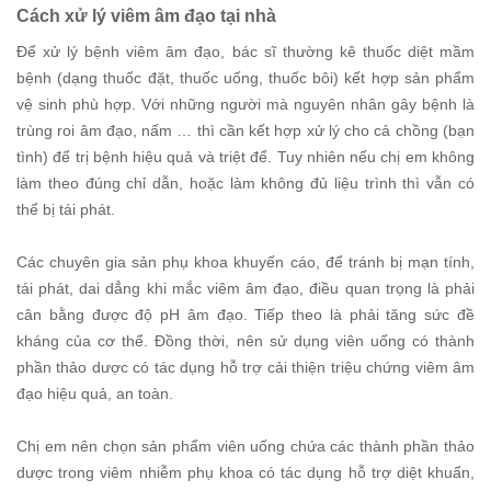
Cách xử lý viêm âm đạo tại nhà
Để xử lý bệnh viêm âm đạo, bác sĩ thường kê thuốc diệt mầm
bệnh (dạng thuốc đặt, thuốc uống, thuốc bôi) kết hợp sản phẩm
vệ sinh phù hợp. Với những người mà nguyên nhân gây bệnh là
trùng roi âm đạo, nấm … thì cần kết hợp xử lý cho cả chồng (bạn
tình) để trị bệnh hiệu quả và triệt để. Tuy nhiên nếu chị em không
làm theo đúng chỉ dẫn, hoặc làm không đủ liệu trình thì vẫn có
thể bị tái phát.
Các chuyên gia sản phụ khoa khuyến cáo, để tránh bị mạn tính,
tái phát, dai dẳng khi mắc viêm âm đạo, điều quan trọng là phải
cân bằng được độ pH âm đạo. Tiếp theo là phải tăng sức đề
kháng của cơ thể. Đồng thời, nên sử dụng viên uống có thành
phần thảo dược có tác dụng hỗ trợ cải thiện triệu chứng viêm âm
đạo hiệu quả, an toàn.
Chị em nên chọn sản phẩm viên uống chứa các thành phần thảo
dược trong viêm nhiễm phụ khoa có tác dụng hỗ trợ diệt khuẩn,