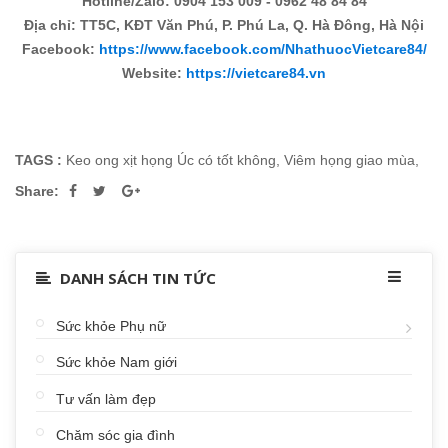
Hotline/Zalo: 0904 153 009 - 0962 48 84 84
Địa chỉ: TT5C, KĐT Văn Phú, P. Phú La, Q. Hà Đông, Hà Nội
Facebook:
https://www.facebook.com/NhathuocVietcare84/
Website:
https://vietcare84.vn
TAGS :
Keo ong xịt họng Úc có tốt không
,
Viêm họng giao mùa
,
Share:
DANH SÁCH TIN TỨC
Sức khỏe Phụ nữ
Sức khỏe Nam giới
Tư vấn làm đẹp
Chăm sóc gia đình