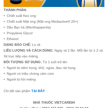
THÀNH PHẦN:
• Chiết xuất Keo ong
• Chiết xuất Mật ong (Mật ong Mediactive® 20+)
• Dầu Bạc hà (Menthapiperita)
• Propylene Glycol
• Ethanol
DẠNG BÀO CHẾ:
Lọ xịt
LIỀU LƯỢNG VÀ CÁCH DÙNG:
Ngày xịt 2 lần. Mỗi lần từ 1-2 xịt.
Xịt trực tiếp vào miệng.
ĐỐI TƯỢNG SỬ DỤNG:
Từ 1 tuổi trở lên
• Người bị viêm họng, khô, ngứa, đau rát họng
• Người có triệu chứng cảm cúm
• Người bị hôi miệng
Chi tiết sản phẩm
TẠI ĐÂY
NHÀ THUỐC VIETCARE84