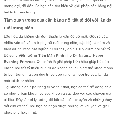
mong đợi, đã đến lúc bạn cần tìm hiểu về giải pháp cân bằng nội
tiết tố từ bên trong.
Tầm quan trọng của cân bằng nội tiết tố đối với làn da
tuổi trung niên
Lão hóa da không chỉ đơn thuần là vấn đề bề mặt. Gốc rễ của
nhiều vấn đề về da ở phụ nữ tuổi trung niên, đặc biệt là nám và
sạm da, thường bắt nguồn từ sự thay đổi và suy giảm nội tiết tố.
Bổ sung
Viên uống Tiền Mãn Kinh
như
Dr. Natural Hyper
Evening Primrose Oil
chính là giải pháp hữu hiệu giúp bù đắp
lượng nội tiết tố thiếu hụt, từ đó không chỉ giúp cơ thể khỏe mạnh
từ bên trong mà còn duy trì vẻ đẹp rạng rỡ, tươi trẻ của làn da
một cách tự nhiên.
Tại không gian Spa riêng tư và thư thái, bạn có thể dễ dàng chia
sẻ những băn khoăn về sức khỏe và sắc đẹp với các chuyên gia
trị liệu. Đây là nơi lý tưởng để bắt đầu câu chuyện về những thay
đổi của cơ thể, nơi bạn sẽ nhận được những lời khuyên và giải
pháp phù hợp nhất.