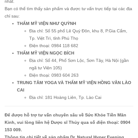
nhất.
Bạn có thể tìm thấy sản phẩm và được tư vấn trực tiếp tại các địa
chỉ sau:
THẨM MỸ VIỆN NHƯ QUỲNH
Địa chỉ: Số 55 phố Lê Quý Đôn, khu 8, P.Gia Cẩm,
Tp. Việt Trì, tỉnh Phú Thọ
Điện thoại: 0984 118 682
THẨM MỸ VIỆN NGỌC BÍCH
Địa chỉ: Số 44, Phố Sơn Lộc, Sơn Tây, Hà Nội (gần
ngã tư Viện 105)
Điện thoại: 0983 604 263
TRUNG TÂM YOGA VÀ THẨM MỸ VIỆN HỒNG VÂN LÀO
CAI
Địa chỉ: 181 Hoàng Liên, Tp. Lào Cai
Để được hỗ trợ tư vấn chuyên sâu về Sức Khỏe Tiền Mãn
Kinh, vui lòng liên hệ Dược sĩ Thủy qua số điện thoại: 0904
153 009.
Thông tin chi tiết về sản phẩm Dr. Natural Hyper Evening