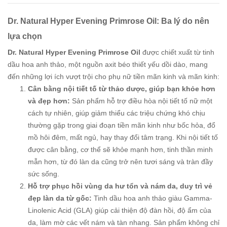
Dr. Natural Hyper Evening Primrose Oil: Ba lý do nên
lựa chọn
Dr. Natural Hyper Evening Primrose Oil
được chiết xuất từ tinh
dầu hoa anh thảo, một nguồn axit béo thiết yếu dồi dào, mang
đến những lợi ích vượt trội cho phụ nữ tiền mãn kinh và mãn kinh:
Cân bằng nội tiết tố từ thảo dược, giúp bạn khỏe hơn
và đẹp hơn:
Sản phẩm hỗ trợ điều hòa nội tiết tố nữ một
cách tự nhiên, giúp giảm thiểu các triệu chứng khó chịu
thường gặp trong giai đoạn tiền mãn kinh như bốc hỏa, đổ
mồ hôi đêm, mất ngủ, hay thay đổi tâm trạng. Khi nội tiết tố
được cân bằng, cơ thể sẽ khỏe mạnh hơn, tinh thần minh
mẫn hơn, từ đó làn da cũng trở nên tươi sáng và tràn đầy
sức sống.
Hỗ trợ phục hồi vùng da hư tổn và nám da, duy trì vẻ
đẹp làn da từ gốc:
Tinh dầu hoa anh thảo giàu Gamma-
Linolenic Acid (GLA) giúp cải thiện độ đàn hồi, độ ẩm của
da, làm mờ các vết nám và tàn nhang. Sản phẩm không chỉ