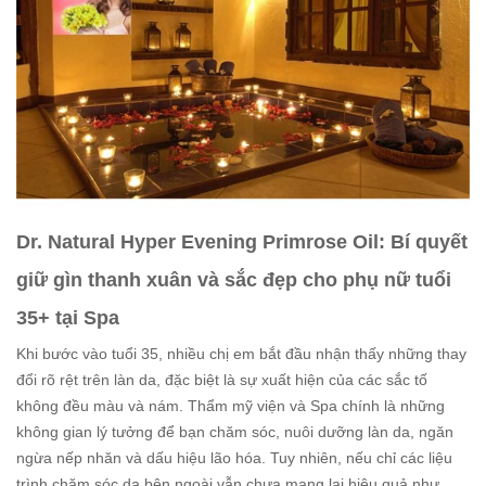
Dr. Natural Hyper Evening Primrose Oil: Bí quyết
giữ gìn thanh xuân và sắc đẹp cho phụ nữ tuổi
35+ tại Spa
Khi bước vào tuổi 35, nhiều chị em bắt đầu nhận thấy những thay
đổi rõ rệt trên làn da, đặc biệt là sự xuất hiện của các sắc tố
không đều màu và nám. Thẩm mỹ viện và Spa chính là những
không gian lý tưởng để bạn chăm sóc, nuôi dưỡng làn da, ngăn
ngừa nếp nhăn và dấu hiệu lão hóa. Tuy nhiên, nếu chỉ các liệu
trình chăm sóc da bên ngoài vẫn chưa mang lại hiệu quả như