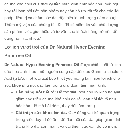
chứng khó chịu của thời kỳ tiền mãn kinh như bốc hỏa, mất ngủ,
hay rối loạn nội tiết, sản phẩm này còn hỗ trợ rất tốt cho các liệu
pháp điều trị và chăm sóc da, đặc biệt là tình trạng nám da tại
Thẩm mỹ viện của chúng tôi. Khi đã có niềm tin vào chất lượng
sản phẩm, việc giới thiệu và tư vấn cho khách hàng trở nên dễ
dàng hơn rất nhiều."
Lợi ích vượt trội của Dr. Natural Hyper Evening
Primrose Oil
Dr. Natural Hyper Evening Primrose Oil
được chiết xuất từ tinh
dầu hoa anh thảo, một nguồn cung cấp dồi dào Gamma-Linolenic
Acid (GLA), một loại axit béo thiết yếu mang lại nhiều lợi ích cho
sức khỏe phụ nữ, đặc biệt trong giai đoạn tiền mãn kinh:
Cân bằng nội tiết tố:
Hỗ trợ điều hòa chu kỳ kinh nguyệt,
giảm các triệu chứng khó chịu do rối loạn nội tiết tố như
bốc hỏa, đổ mồ hôi đêm, thay đổi tâm trạng.
Cải thiện sức khỏe làn da:
GLA đóng vai trò quan trọng
trong việc duy trì độ ẩm, độ đàn hồi của da, giúp giảm tình
trạng khô da, sạm nám, và cải thiện các vấn đề về mụn.