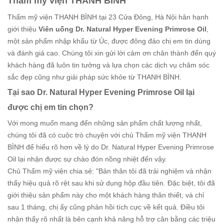
Thẩm mỹ viện THANH BÌNH
Thẩm mỹ viện THANH BÌNH tại 23 Cửa Đông, Hà Nội hân hạnh
giới thiệu
Viên uống Dr. Natural Hyper Evening Primrose Oil
,
một sản phẩm nhập khẩu từ Úc, được đông đảo chị em tin dùng
và đánh giá cao. Chúng tôi xin gửi lời cảm ơn chân thành đến quý
khách hàng đã luôn tin tưởng và lựa chọn các dịch vụ chăm sóc
sắc đẹp cũng như giải pháp sức khỏe từ THANH BÌNH.
Tại sao Dr. Natural Hyper Evening Primrose Oil lại
được chị em tin chọn?
Với mong muốn mang đến những sản phẩm chất lượng nhất,
chúng tôi đã có cuộc trò chuyện với chủ Thẩm mỹ viện THANH
BÌNH để hiểu rõ hơn về lý do Dr. Natural Hyper Evening Primrose
Oil lại nhận được sự chào đón nồng nhiệt đến vậy.
Chủ Thẩm mỹ viện chia sẻ: "Bản thân tôi đã trải nghiệm và nhận
thấy hiệu quả rõ rệt sau khi sử dụng hộp đầu tiên. Đặc biệt, tôi đã
giới thiệu sản phẩm này cho một khách hàng thân thiết, và chỉ
sau 1 tháng, chị ấy cũng phản hồi tích cực về kết quả. Điều tôi
nhận thấy rõ nhất là bên cạnh khả năng hỗ trợ cân bằng các triệu