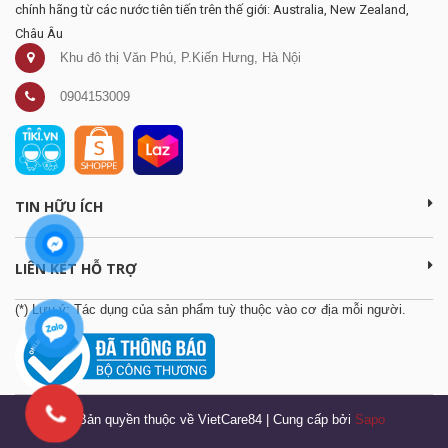
chính hãng từ các nước tiên tiến trên thế giới: Australia, New Zealand,
Châu Âu
Khu đô thị Văn Phú, P.Kiến Hưng, Hà Nội
0904153009
TIN HỮU ÍCH
LIÊN KẾT HỖ TRỢ
(*) Lưu ý: Tác dụng của sản phẩm tuỳ thuộc vào cơ địa mỗi người.
© Bản quyền thuộc về VietCare84
|
Cung cấp bởi
Sapo