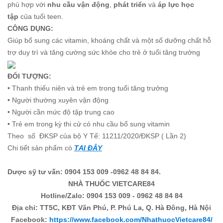
phù hợp với
nhu cầu vận động
,
phát triển
và
áp lực học
tập
của tuổi teen.
CÔNG DỤNG:
Giúp bổ sung các vitamin, khoáng chất và một số dưỡng chất hỗ
trợ duy trì và tăng cường sức khỏe cho trẻ ở tuổi tăng trưởng
ĐỐI TƯỢNG:
• Thanh thiếu niên và trẻ em trong tuổi tăng trưởng
• Người thường xuyên vận động
• Người cần mức độ tập trung cao
• Trẻ em trong kỳ thi cử có nhu cầu bổ sung vitamin
Theo số ĐKSP của bộ Y Tế: 11211/2020/ĐKSP ( Lần 2)
Chi tiết sản phẩm có
TẠI ĐÂY
Dược sỹ tư vấn: 0904 153 009 -0962 48 84 84.
NHÀ THUỐC VIETCARE84
Hotline/Zalo: 0904 153 009 - 0962 48 84 84
Địa chỉ: TT5C, KĐT Văn Phú, P. Phú La, Q. Hà Đông, Hà Nội
Facebook:
https://www.facebook.com/NhathuocVietcare84/