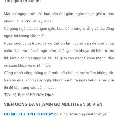
Thư giãn trước thi
Một hai ngày trước thi, bạn nên thư giãn, nghe nhạc, giải trí nhẹ
nhàng, đi lại cho khuây khỏa.
Cố gắng ngủ sâu và ngon giấc. Loại bỏ những lo lắng và tác động
ngoại lai không cần thiết.
Ngày cuối cùng trước thi có thể ôn lại một số vấn đề còn chưa
chắc chắn và nên đi ngủ sớm, không thức khuya tối hôm trước
thi. Một giấc ngủ ngon và sâu sẽ giúp cho cơ thể khỏe mạnh, đầu
óc sảng khoái và minh mẫn.
Cũng tránh căng thẳng quá mức nếu bài thi trước làm không tốt.
Nên bỏ qua, không suy nghĩ, không kiểm tra ngay kết quả bài vừa
thi để tập trung vào bài thi sau.
Tiến sĩ, Bác sĩ Vũ Đức Định
VIÊN UỐNG ĐA VITAMIN GO MULTITEEN 60 VIÊN
GO MULTI TEEN EVERYDAY
bổ sung 32 dưỡng chất thiết yếu