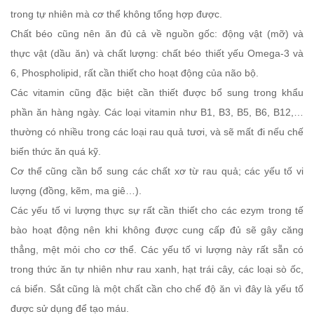
trong tự nhiên mà cơ thể không tổng hợp được.
Chất béo cũng nên ăn đủ cả về nguồn gốc: động vật (mỡ) và
thực vật (dầu ăn) và chất lượng: chất béo thiết yếu Omega-3 và
6, Phospholipid, rất cần thiết cho hoạt động của não bộ.
Các vitamin cũng đặc biệt cần thiết được bổ sung trong khẩu
phần ăn hàng ngày. Các loại vitamin như B1, B3, B5, B6, B12,…
thường có nhiều trong các loại rau quả tươi, và sẽ mất đi nếu chế
biến thức ăn quá kỹ.
Cơ thể cũng cần bổ sung các chất xơ từ rau quả; các yếu tố vi
lượng (đồng, kẽm, ma giê…).
Các yếu tố vi lượng thực sự rất cần thiết cho các ezym trong tế
bào hoạt động nên khi không được cung cấp đủ sẽ gây căng
thẳng, mệt mỏi cho cơ thể. Các yếu tố vi lượng này rất sẵn có
trong thức ăn tự nhiên như rau xanh, hạt trái cây, các loại sò ốc,
cá biển. Sắt cũng là một chất cần cho chế độ ăn vì đây là yếu tố
được sử dụng để tạo máu.