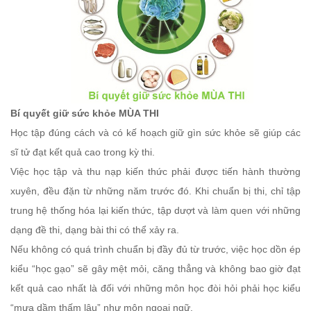
Bí quyết giữ sức khỏe MÙA THI
Học tập đúng cách và có kế hoạch giữ gìn sức khỏe sẽ giúp các
sĩ tử đạt kết quả cao trong kỳ thi.
Việc học tập và thu nạp kiến thức phải được tiến hành thường
xuyên, đều đặn từ những năm trước đó. Khi chuẩn bị thi, chỉ tập
trung hệ thống hóa lại kiến thức, tập dượt và làm quen với những
dạng đề thi, dạng bài thi có thể xảy ra.
Nếu không có quá trình chuẩn bị đầy đủ từ trước, việc học dồn ép
kiểu “học gạo” sẽ gây mệt mỏi, căng thẳng và không bao giờ đạt
kết quả cao nhất là đối với những môn học đòi hỏi phải học kiểu
“mưa dầm thấm lâu” như môn ngoại ngữ.