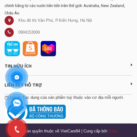
chính hãng từ các nước tiên tiến trên thế giới: Australia, New Zealand,
Châu Âu
Khu đô thị Văn Phú, P.Kiến Hưng, Hà Nội
0904153009
TIN HỮU ÍCH
LIÊN KẾT HỖ TRỢ
(*) Lưu ý: Tác dụng của sản phẩm tuỳ thuộc vào cơ địa mỗi người.
© Bản quyền thuộc về VietCare84
|
Cung cấp bởi
Sapo