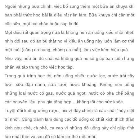
Ngoài những bữa chính, việc bổ sung thêm một bữa ăn khuya khi
bạn phải thức học bài là điều rất nên làm. Bữa khuya chỉ cần một
cốc sữa, một bát cháo hoặc súp là đủ.
Một điều rất quan trọng nữa là không nên ăn uống kiểu nhồi nhét:
nhịn đói sau đó ăn bù thật no vì kiểu ăn uống này luôn làm cơ thể
mệt mỏi (căng da bụng, chùng da mắt), làm việc kém hiệu quả.
Như vậy, nếu ăn đủ chất và không quá no sẽ giúp bạn luôn hưng
phấn và tập trung cho việc học tập.
Trong quá trình học thi, nên uống nhiều nước lọc, nước trái cây
tươi, sữa đậu nành, sữa tươi, nước khoáng. Không nên uống
những loại nước có gas, nước quá ngọt, nước có pha chế bằng
các nguyên liệu, phụ gia tổng hợp… không tốt cho sức khỏe.
Tuyệt đối không uống rượu, bia vì đây chính là các chất “hủy diệt
trí nhớ”. Cũng tránh lạm dụng các đồ uống có chất kích thích thần
kinh như chè, cà phê, ca cao vì những đồ uống này chỉ giúp tỉnh
táo nhất thời và sau đó sẽ làm cơ thể mệt mỏi.